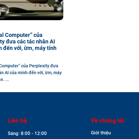
al Computer” của
ty đưa các tác nhân AI
 đến với, ừm, máy tính
Computer” của Perplexity đưa
ân AI của mình đến với, ừm, máy
. ...
Liên hệ
Về chúng tôi
Giới thiệu
Sáng: 8:00 - 12:00