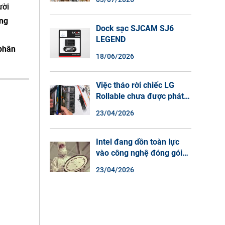
Màu Ban Đêm, Đàm Thoại
ười
2 Chiều
ùng
Dock sạc SJCAM SJ6
LEGEND
 phân
18/06/2026
Việc tháo rời chiếc LG
Rollable chưa được phát
hành cho thấy lý do tại
23/04/2026
sao điện thoại màn hình
cuộn không phải là một xu
hướng.
Intel đang dồn toàn lực
vào công nghệ đóng gói
chip tiên tiến.
23/04/2026