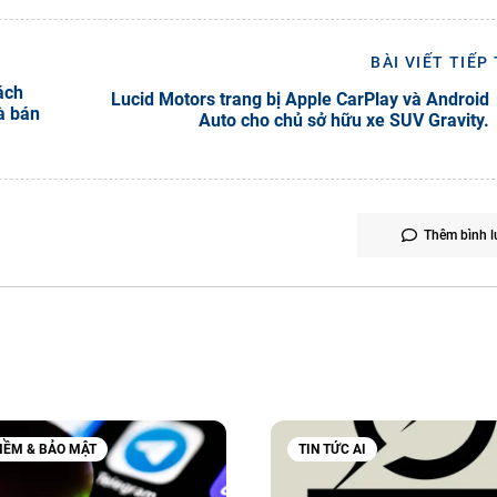
BÀI VIẾT TIẾP
ách
Lucid Motors trang bị Apple CarPlay và Android
à bán
Auto cho chủ sở hữu xe SUV Gravity.
Thêm bình l
ỀM & BẢO MẬT
TIN TỨC AI