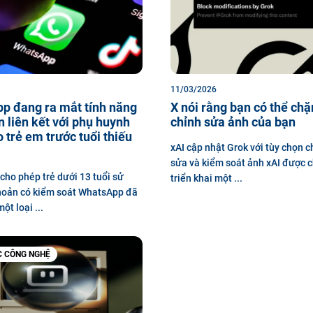
11/03/2026
p đang ra mắt tính năng
X nói rằng bạn có thể ch
n liên kết với phụ huynh
chỉnh sửa ảnh của bạn
 trẻ em trước tuổi thiếu
xAI cập nhật Grok với tùy chọn 
sửa và kiểm soát ảnh xAI được 
ho phép trẻ dưới 13 tuổi sử
triển khai một ...
hoản có kiểm soát WhatsApp đã
ột loại ...
C CÔNG NGHỆ