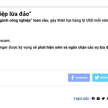
iệp lừa đảo”
gành công nghiệp” toàn cầu
, gây thiệt hại hàng tỷ USD mỗi nă
m scam.
nger được kỳ vọng sẽ
phát hiện sớm và ngăn chặn các vụ lừa 
facebook
twitter
THEO DÕI: