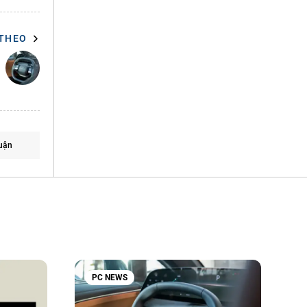
 THEO
uận
PC NEWS