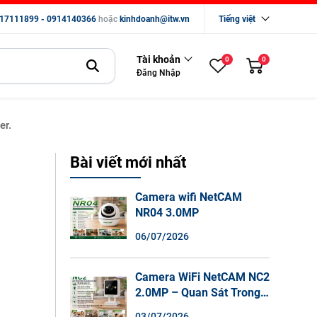
17111899 - 0914140366
hoặc
kinhdoanh@itw.vn
Tiếng việt
Tài khoản
0
0
Đăng Nhập
er.
Bài viết mới nhất
Camera wifi NetCAM
NR04 3.0MP
06/07/2026
Camera WiFi NetCAM NC2
2.0MP – Quan Sát Trong
Nhà Sắc Nét, Ghi Hình
03/07/2026