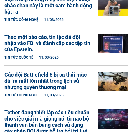
chắc chắn này là một cam hành động
bật ra
TIN TỨC CÔNG NGHỆ
11/03/2026
Theo một báo cáo, tin tặc đã đột
nhập vào FBI và đánh cắp các tệp tin
của Epstein.
TIN TỨC QUỐC TẾ
13/03/2026
Các đội Battlefield 6 bị sa thải mặc
dù ‘ra mắt lớn nhất trong lịch sử
nhượng quyền thương mại’
TIN TỨC CÔNG NGHỆ
11/03/2026
Tether đang thiết lập các tiêu chuẩn
cho việc giải mã giọng nói từ não bộ
thành văn bản bằng cách sử dụng
cấy ghép BCI được hỗ trợ bởi trí tuệ