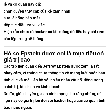
lẻ
và cơ quan này đã:
chặn quyền truy cập của kẻ xâm nhập
sửa lỗ hổng bảo mật
tiếp tục điều tra vụ việc
Hiện vẫn
chưa rõ hacker có tải xuống dữ liệu hay chỉ xem
các tệp
trong hệ thống.
Hồ sơ Epstein được coi là mục tiêu có
giá trị cao
Các tệp liên quan đến Jeffrey Epstein được xem là
rất
nhạy cảm
, vì chúng chứa thông tin về mạng lưới buôn bán
tình dục và mối liên hệ với nhiều nhân vật nổi tiếng trong
chính trị, tài chính và kinh doanh.
Do đó, giới chuyên gia an ninh mạng cho rằng những dữ
liệu này
có giá trị lớn đối với hacker hoặc các cơ quan tình
báo nước ngoài
.