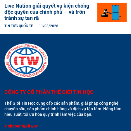
Live Nation giải quyết vụ kiện chống
độc quyền của chính phủ — và trốn
tránh sự tan rã
TIN TỨC QUỐC TẾ
11/03/2026
CÔNG TY CỔ PHẦN THẾ GIỚI TIN HỌC
Thế Giới Tin Học cung cấp các sản phẩm, giải pháp công nghệ
chuyên sâu, sản phẩm chính hãng và dịch vụ tận tâm. Nâng tầm
hiệu suất, tối ưu hóa quy trình làm việc của bạn.
kinhdoanh@itw.vn