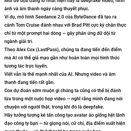
Mối đe dọa đáng lo nhất hiện nay là deepfake video, hình
ảnh và âm thanh ngày càng thuyết phục.
Ví dụ, mô hình Seedance 2.0 của ByteDance đã tạo ra
cảnh Tom Cruise đánh nhau với Brad Pitt cực kỳ chân thực
chỉ từ một prompt hai dòng — gây phản ứng dữ dội từ
ngành giải trí.
Theo Alex Cox (LastPass), chúng ta đang tiến đến điểm
mà AI có thể giả mạo gần như hoàn toàn mọi hình thức
tương tác trực tuyến.
Viết vẫn là thế mạnh nhất của AI. Nhưng video và âm
thanh đang tiến rất gần.
Cox dự đoán sớm muộn gì chúng ta cũng có thể bị đánh
lừa trong một cuộc họp video — nghĩ rằng mình đang nói
chuyện với người thật, trong khi đó là deepfake.
Hãy tưởng tượng kẻ tấn công tạo avatar ảo giống hệt lãnh
đạo công ty bạn — từ giọng nói, cử chỉ, địa điểm xuất hiện