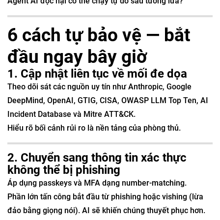
Agent AI độc hại có thể chạy tự do sau tường lửa?
6 cách tự bảo vệ — bắt
đầu ngay bây giờ
1. Cập nhật liên tục về mối đe dọa
Theo dõi sát các nguồn uy tín như Anthropic, Google
DeepMind, OpenAI, GTIG, CISA, OWASP LLM Top Ten, AI
Incident Database và Mitre ATT&CK.
Hiểu rõ bối cảnh rủi ro là nền tảng của phòng thủ.
2. Chuyển sang thông tin xác thực
không thể bị phishing
Áp dụng passkeys và MFA dạng number-matching.
Phần lớn tấn công bắt đầu từ phishing hoặc vishing (lừa
đảo bằng giọng nói). AI sẽ khiến chúng thuyết phục hơn.