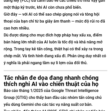
bang Mỹ (FCC) đã cảnh báo về các chiêu trò như vậy gần
một thập kỷ trước, khi AI còn chưa phổ biến.
Giờ đây — với AI có thể sao chép giọng nói và tông hội
thoại của bạn chỉ từ ba giây âm thanh — mức độ rủi ro đã
cao hơn nhiều.
Dù được dùng cho mục đích hợp pháp hay xấu xa, điểm
bán hàng lớn nhất của AI luôn là tốc độ và khả năng mở
rộng. Trong tay kẻ tấn công, thiệt hại có thể xảy ra trong
chớp mắt. Và tình hình đang xấu đi. Phản ứng duy nhất có
ý nghĩa là phải ngang tầm sự lì lợm của đối thủ.
Tác nhân đe dọa đang nhanh chóng
thích nghi AI vào chiến thuật của họ
Báo cáo tháng 1/2025 của Google Threat Intelligence
Group (GTIG) cho thấy ban đầu các nhóm tấn công chủ
yếu dùng Gemini cho các tác vụ năng suất cơ bản.