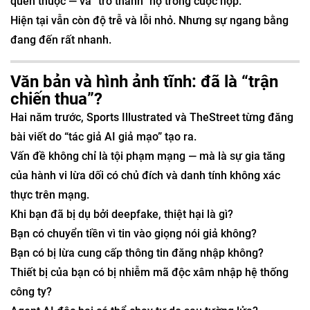
quen thuộc — và “trở thành” họ trong cuộc họp.
Hiện tại vẫn còn độ trễ và lỗi nhỏ. Nhưng sự ngang bằng
đang đến rất nhanh.
Văn bản và hình ảnh tĩnh: đã là “trận
chiến thua”?
Hai năm trước, Sports Illustrated và TheStreet từng đăng
bài viết do “tác giả AI giả mạo” tạo ra.
Vấn đề không chỉ là tội phạm mạng — mà là sự gia tăng
của hành vi lừa dối có chủ đích và danh tính không xác
thực trên mạng.
Khi bạn đã bị dụ bởi deepfake, thiệt hại là gì?
Bạn có chuyển tiền vì tin vào giọng nói giả không?
Bạn có bị lừa cung cấp thông tin đăng nhập không?
Thiết bị của bạn có bị nhiễm mã độc xâm nhập hệ thống
công ty?