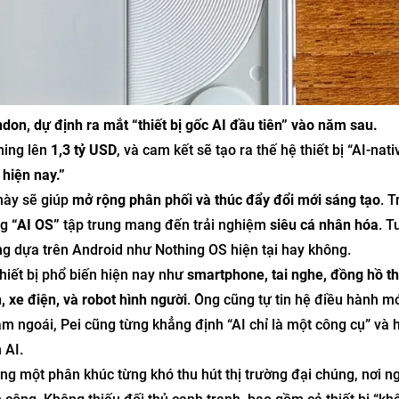
ndon, dự định ra mắt “thiết bị gốc AI đầu tiên” vào năm sau.
thing lên
1,3 tỷ USD
, và cam kết sẽ tạo ra thế hệ thiết bị “AI-nati
 hiện nay.”
này sẽ giúp
mở rộng phân phối và thúc đẩy đổi mới sáng tạo
. 
ng
“AI OS”
tập trung mang đến trải nghiệm
siêu cá nhân hóa
. T
g dựa trên Android như Nothing OS hiện tại hay không.
thiết bị phổ biến hiện nay như
smartphone, tai nghe, đồng hồ t
, xe điện, và robot hình người
. Ông cũng tự tin hệ điều hành mớ
ăm ngoái, Pei cũng từng khẳng định “AI chỉ là một công cụ” và 
 AI.
ong một phân khúc từng khó thu hút thị trường đại chúng, nơi n