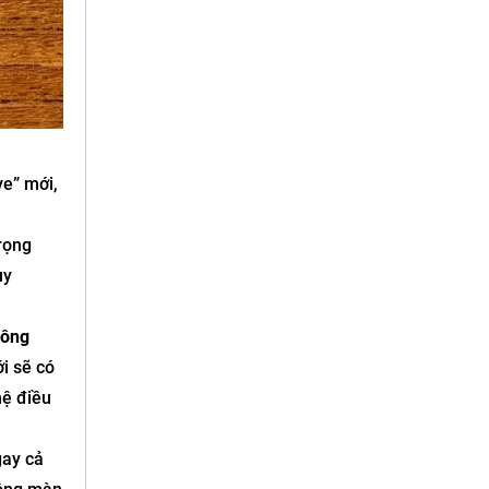
ve” mới,
Trọng
uy
hông
i sẽ có
hệ điều
gay cả