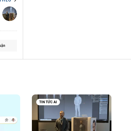
 THEO
uận
TIN TỨC AI