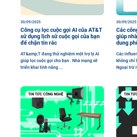
30/09/2025
30/09/2025
Công cụ lọc cuộc gọi AI của AT&T
Các côn
sử dụng lịch sử cuộc gọi của bạn
giúp nhà
để chặn tin rác
dung phù
AT&amp;T đang thử nghiệm một trợ lý AI
Các influe
giúp lọc cuộc gọi cho bạn . Nhà mạng sẽ
không chỉ 
triển khai tính năng ...
Ngoại trừ n
TIN TỨC CÔNG NGHỆ
TIN TỨ