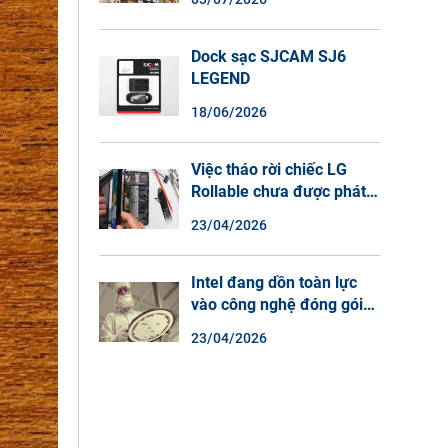
Màu Ban Đêm, Đàm Thoại
2 Chiều
Dock sạc SJCAM SJ6
LEGEND
18/06/2026
Việc tháo rời chiếc LG
Rollable chưa được phát
hành cho thấy lý do tại
23/04/2026
sao điện thoại màn hình
cuộn không phải là một xu
hướng.
Intel đang dồn toàn lực
vào công nghệ đóng gói
chip tiên tiến.
23/04/2026