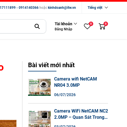
17111899 - 0914140366
hoặc
kinhdoanh@itw.vn
Tiếng việt
Tài khoản
0
0
Đăng Nhập
o
Bài viết mới nhất
Camera wifi NetCAM
NR04 3.0MP
06/07/2026
Camera WiFi NetCAM NC2
2.0MP – Quan Sát Trong
Nhà Sắc Nét, Ghi Hình
03/07/2026