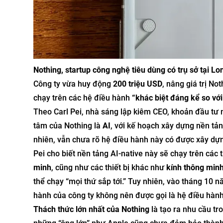
Nothing, startup công nghệ tiêu dùng có trụ sở tại Lo
Công ty vừa huy động
200 triệu USD
, nâng giá trị No
chạy trên các hệ điều hành
“khác biệt đáng kể so với
Theo Carl Pei, nhà sáng lập kiêm CEO, khoản đầu tư 
tâm của Nothing là
AI
, với kế hoạch xây dựng nền tả
nhiên, vẫn chưa rõ hệ điều hành này có được xây dựn
Pei cho biết nền tảng AI-native này sẽ chạy trên các 
minh
, cũng như các thiết bị khác như
kính thông minh
thể chạy “mọi thứ sắp tới.” Tuy nhiên, vào tháng 10 n
hành của công ty không nên được gọi là hệ điều hành
Thách thức lớn nhất của Nothing
là tạo ra nhu cầu tr