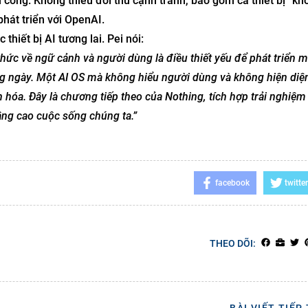
công. Không thiếu đối thủ cạnh tranh, bao gồm cả thiết bị “k
phát triển với OpenAI.
thiết bị AI tương lai. Pei nói:
thức về ngữ cảnh và người dùng là điều thiết yếu để phát triển m
g ngày. Một AI OS mà không hiểu người dùng và không hiện diện
 hóa. Đây là chương tiếp theo của Nothing, tích hợp trải nghiệm
âng cao cuộc sống chúng ta.”
facebook
twitter
THEO DÕI: