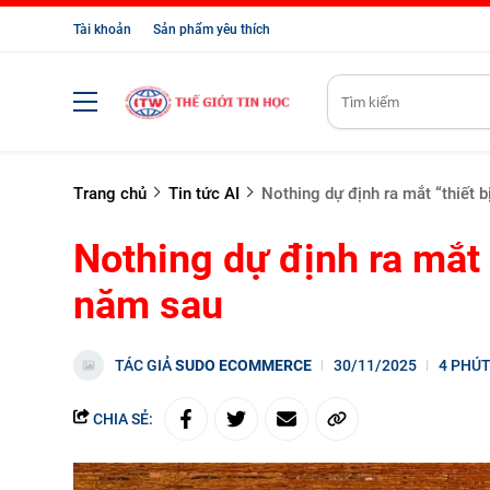
Tài khoản
Sản phẩm yêu thích
Trang chủ
Tin tức AI
Nothing dự định ra mắt “thiết b
Nothing dự định ra mắt 
năm sau
TÁC GIẢ
SUDO ECOMMERCE
30/11/2025
4 PHÚ
CHIA SẺ: