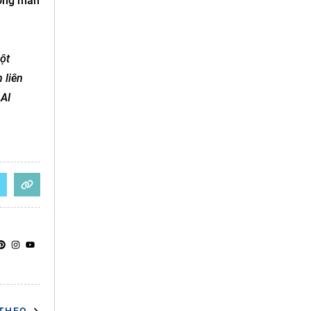
hông màn
ột
 liên
 AI