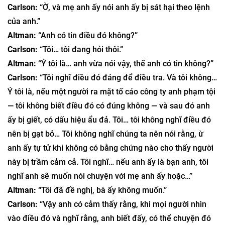
Carlson:
“Ờ, và mẹ anh ấy nói anh ấy bị sát hại theo lệnh
của anh.”
Altman:
“Anh có tin điều đó không?”
Carlson:
“Tôi… tôi đang hỏi thôi.”
Altman:
“Ý tôi là… anh vừa nói vậy, thế anh có tin không?”
Carlson:
“Tôi nghĩ điều đó đáng để điều tra. Và tôi không…
Ý tôi là, nếu một người ra mặt tố cáo công ty anh phạm tội
— tôi không biết điều đó có đúng không — và sau đó anh
ấy bị giết, có dấu hiệu ẩu đả. Tôi… tôi không nghĩ điều đó
nên bị gạt bỏ… Tôi không nghĩ chúng ta nên nói rằng, ừ
anh ấy tự tử khi không có bằng chứng nào cho thấy người
này bị trầm cảm cả. Tôi nghĩ… nếu anh ấy là bạn anh, tôi
nghĩ anh sẽ muốn nói chuyện với mẹ anh ấy hoặc…”
Altman:
“Tôi đã đề nghị, bà ấy không muốn.”
Carlson:
“Vậy anh có cảm thấy rằng, khi mọi người nhìn
vào điều đó và nghĩ rằng, anh biết đấy, có thể chuyện đó