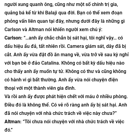
người xung quanh ông, cũng như một số chính trị gia,
quảng bá kể từ khi Balaji qua đời. Bạn có thể xem đoạn
phỏng vấn liên quan tại đây, nhưng dưới đây là những gì
Carlson và Altman nói khiến người xem chú ý:
Carlson:
“…anh ấy chắc chắn bị sát hại, tôi nghĩ vậy… có
dấu hiệu ẩu đả, tất nhiên rồi. Camera giám sát, dây đã bị
cắt. Anh ấy vừa đặt đồ ăn mang về, vừa trở về sau kỳ nghỉ
với bạn bè ở đảo Catalina. Không có bất kỳ dấu hiệu nào
cho thấy anh ấy muốn tự tử. Không có thư và cũng không
có hành vi gì bất thường. Anh ấy vừa nói chuyện điện
thoại với một thành viên gia đình.
Và rồi anh ấy được phát hiện chết với máu ở nhiều phòng.
Điều đó là không thể. Có vẻ rõ ràng anh ấy bị sát hại. Anh
đã nói chuyện với nhà chức trách về việc này chưa?”
Altman:
“Tôi chưa nói chuyện với nhà chức trách về việc
đó.”