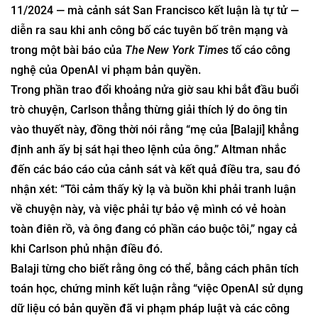
11/2024 — mà cảnh sát San Francisco kết luận là tự tử —
diễn ra sau khi anh công bố các tuyên bố trên mạng và
trong một bài báo của
The New York Times
tố cáo công
nghệ của OpenAI vi phạm bản quyền.
Trong phần trao đổi khoảng nửa giờ sau khi bắt đầu buổi
trò chuyện, Carlson thẳng thừng giải thích lý do ông tin
vào thuyết này, đồng thời nói rằng “mẹ của [Balaji] khẳng
định anh ấy bị sát hại theo lệnh của ông.” Altman nhắc
đến các báo cáo của cảnh sát và kết quả điều tra, sau đó
nhận xét: “Tôi cảm thấy kỳ lạ và buồn khi phải tranh luận
về chuyện này, và việc phải tự bảo vệ mình có vẻ hoàn
toàn điên rồ, và ông đang có phần cáo buộc tôi,” ngay cả
khi Carlson phủ nhận điều đó.
Balaji từng cho biết rằng ông có thể, bằng cách phân tích
toán học, chứng minh kết luận rằng “việc OpenAI sử dụng
dữ liệu có bản quyền đã vi phạm pháp luật và các công