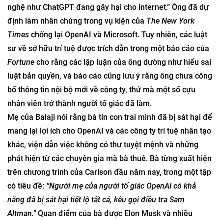
nghệ như ChatGPT đang gây hại cho internet.” Ông đã dự
định làm nhân chứng trong vụ kiện của
The New York
Times
chống lại OpenAI và Microsoft. Tuy nhiên, các luật
sư về sở hữu trí tuệ được trích dẫn trong một báo cáo của
Fortune
cho rằng các lập luận của ông dường như hiểu sai
luật bản quyền, và báo cáo cũng lưu ý rằng ông chưa công
bố thông tin nội bộ mới về công ty, thứ mà một số cựu
nhân viên trở thành người tố giác đã làm.
Mẹ của Balaji nói rằng bà tin con trai mình đã bị sát hại để
mang lại lợi ích cho OpenAI và các công ty trí tuệ nhân tạo
khác, viện dẫn việc không có thư tuyệt mệnh và những
phát hiện từ các chuyên gia mà bà thuê. Bà từng xuất hiện
trên chương trình của Carlson đầu năm nay, trong một tập
có tiêu đề:
“Người mẹ của người tố giác OpenAI có khả
năng đã bị sát hại tiết lộ tất cả, kêu gọi điều tra Sam
Altman.”
Quan điểm của bà được Elon Musk và nhiều