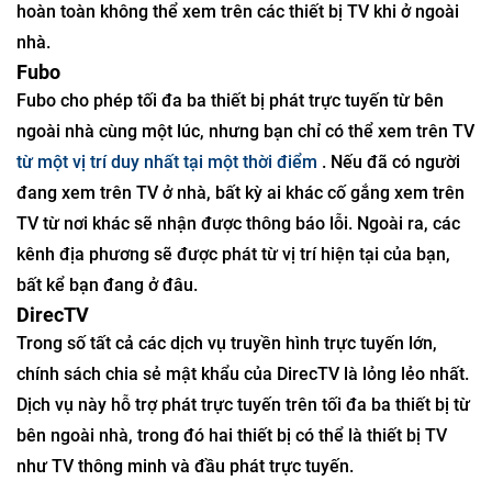
hoàn toàn không thể xem trên các thiết bị TV khi ở ngoài
nhà.
Fubo
Fubo cho phép tối đa ba thiết bị phát trực tuyến từ bên
ngoài nhà cùng một lúc, nhưng bạn chỉ có thể xem trên TV
từ một vị trí duy nhất tại một thời điểm
. Nếu đã có người
đang xem trên TV ở nhà, bất kỳ ai khác cố gắng xem trên
TV từ nơi khác sẽ nhận được thông báo lỗi. Ngoài ra, các
kênh địa phương sẽ được phát từ vị trí hiện tại của bạn,
bất kể bạn đang ở đâu.
DirecTV
Trong số tất cả các dịch vụ truyền hình trực tuyến lớn,
chính sách chia sẻ mật khẩu của DirecTV là lỏng lẻo nhất.
Dịch vụ này hỗ trợ phát trực tuyến trên tối đa ba thiết bị từ
bên ngoài nhà, trong đó hai thiết bị có thể là thiết bị TV
như TV thông minh và đầu phát trực tuyến.