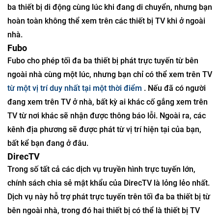
ba thiết bị di động cùng lúc khi đang di chuyển, nhưng bạn
hoàn toàn không thể xem trên các thiết bị TV khi ở ngoài
nhà.
Fubo
Fubo cho phép tối đa ba thiết bị phát trực tuyến từ bên
ngoài nhà cùng một lúc, nhưng bạn chỉ có thể xem trên TV
từ một vị trí duy nhất tại một thời điểm
. Nếu đã có người
đang xem trên TV ở nhà, bất kỳ ai khác cố gắng xem trên
TV từ nơi khác sẽ nhận được thông báo lỗi. Ngoài ra, các
kênh địa phương sẽ được phát từ vị trí hiện tại của bạn,
bất kể bạn đang ở đâu.
DirecTV
Trong số tất cả các dịch vụ truyền hình trực tuyến lớn,
chính sách chia sẻ mật khẩu của DirecTV là lỏng lẻo nhất.
Dịch vụ này hỗ trợ phát trực tuyến trên tối đa ba thiết bị từ
bên ngoài nhà, trong đó hai thiết bị có thể là thiết bị TV