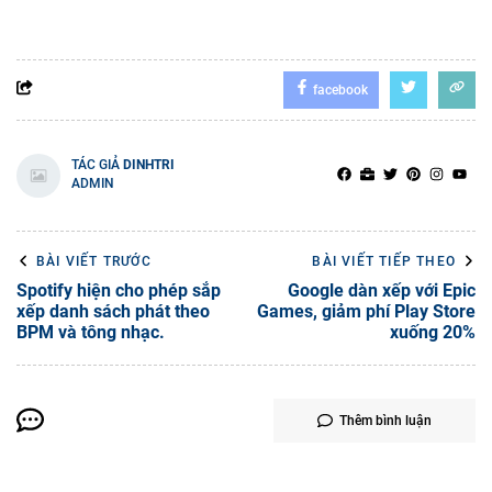
facebook
TÁC GIẢ
DINHTRI
ADMIN
BÀI VIẾT TRƯỚC
BÀI VIẾT TIẾP THEO
Spotify hiện cho phép sắp
Google dàn xếp với Epic
xếp danh sách phát theo
Games, giảm phí Play Store
BPM và tông nhạc.
xuống 20%
Thêm bình luận