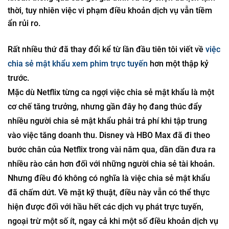
thời, tuy nhiên việc vi phạm điều khoản dịch vụ vẫn tiềm
ẩn rủi ro.
Rất nhiều thứ đã thay đổi kể từ lần đầu tiên tôi viết về
việc
chia sẻ mật khẩu xem phim trực tuyến
hơn một thập kỷ
trước.
Mặc dù Netflix từng ca ngợi việc chia sẻ mật khẩu là một
cơ chế tăng trưởng, nhưng gần đây họ đang thúc đẩy
nhiều người chia sẻ mật khẩu phải trả phí khi tập trung
vào việc tăng doanh thu. Disney và HBO Max đã đi theo
bước chân của Netflix trong vài năm qua, dần dần đưa ra
nhiều rào cản hơn đối với những người chia sẻ tài khoản.
Nhưng điều đó không có nghĩa là việc chia sẻ mật khẩu
đã chấm dứt. Về mặt kỹ thuật, điều này vẫn có thể thực
hiện được đối với hầu hết các dịch vụ phát trực tuyến,
ngoại trừ một số ít, ngay cả khi một số điều khoản dịch vụ