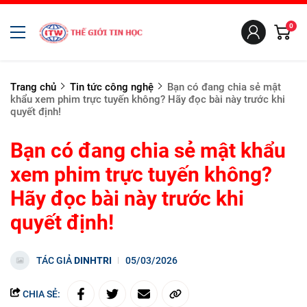
0
Trang chủ
Tin tức công nghệ
Bạn có đang chia sẻ mật
khẩu xem phim trực tuyến không? Hãy đọc bài này trước khi
quyết định!
Bạn có đang chia sẻ mật khẩu
xem phim trực tuyến không?
Hãy đọc bài này trước khi
quyết định!
TÁC GIẢ
DINHTRI
05/03/2026
CHIA SẺ: