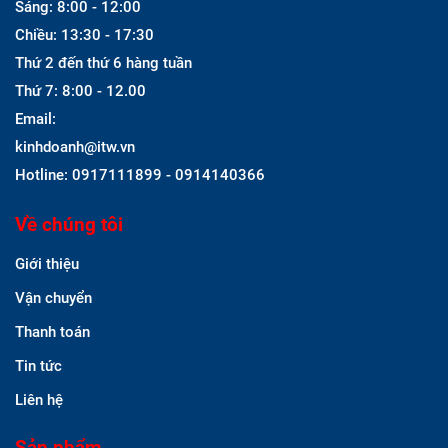
Sáng: 8:00 - 12:00
Chiều: 13:30 - 17:30
Thứ 2 đến thứ 6 hàng tuần
Thứ 7: 8:00 - 12.00
Email:
kinhdoanh@itw.vn
Hotline: 0917111899 - 0914140366
Về chúng tôi
Giới thiệu
Vận chuyển
Thanh toán
Tin tức
Liên hệ
Sản phẩm