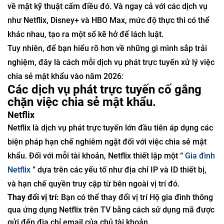
về mặt kỹ thuật cấm điều đó. Và ngay cả với các dịch vụ
như Netflix, Disney+ và HBO Max, mức độ thực thi có thể
khác nhau, tạo ra một số kẽ hở để lách luật.
Tuy nhiên, để bạn hiểu rõ hơn về những gì mình sắp trải
nghiệm, đây là cách mỗi dịch vụ phát trực tuyến xử lý việc
chia sẻ mật khẩu vào năm 2026:
Các dịch vụ phát trực tuyến cố gắng
chặn việc chia sẻ mật khẩu.
Netflix
Netflix là dịch vụ phát trực tuyến lớn đầu tiên áp dụng các
biện pháp hạn chế nghiêm ngặt đối với việc chia sẻ mật
khẩu. Đối với mỗi tài khoản, Netflix thiết lập một “
Gia đình
Netflix
” dựa trên các yếu tố như địa chỉ IP và ID thiết bị,
và hạn chế quyền truy cập từ bên ngoài vị trí đó.
Thay đổi vị trí:
Bạn có thể thay đổi vị trí Hộ gia đình thông
qua ứng dụng Netflix trên TV bằng cách sử dụng mã được
gửi đến địa chỉ email của chủ tài khoản.