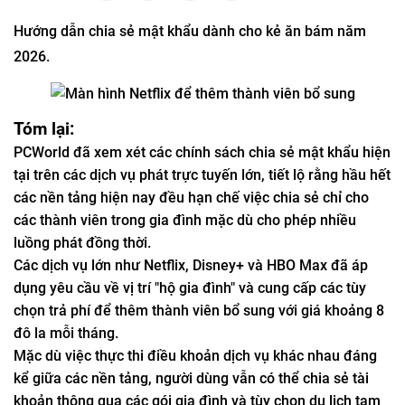
Hướng dẫn chia sẻ mật khẩu dành cho kẻ ăn bám năm
2026.
Tóm lại:
PCWorld đã xem xét các chính sách chia sẻ mật khẩu hiện
tại trên các dịch vụ phát trực tuyến lớn, tiết lộ rằng hầu hết
các nền tảng hiện nay đều hạn chế việc chia sẻ chỉ cho
các thành viên trong gia đình mặc dù cho phép nhiều
luồng phát đồng thời.
Các dịch vụ lớn như Netflix, Disney+ và HBO Max đã áp
dụng yêu cầu về vị trí "hộ gia đình" và cung cấp các tùy
chọn trả phí để thêm thành viên bổ sung với giá khoảng 8
đô la mỗi tháng.
Mặc dù việc thực thi điều khoản dịch vụ khác nhau đáng
kể giữa các nền tảng, người dùng vẫn có thể chia sẻ tài
khoản thông qua các gói gia đình và tùy chọn du lịch tạm