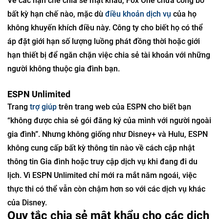
Về các hạn chế chia sẻ mật khẩu, Fox One chưa công bố
bất kỳ hạn chế nào, mặc dù
điều khoản dịch vụ
của họ
không khuyến khích điều này. Công ty cho biết họ có thể
áp đặt giới hạn số lượng luồng phát đồng thời hoặc giới
hạn thiết bị để ngăn chặn việc chia sẻ tài khoản với những
người không thuộc gia đình bạn.
ESPN Unlimited
Trang
trợ giúp
trên trang web của ESPN cho biết bạn
“không được chia sẻ gói đăng ký của mình với người ngoài
gia đình”. Nhưng không giống như Disney+ và Hulu, ESPN
không cung cấp bất kỳ thông tin nào về cách cập nhật
thông tin Gia đình hoặc truy cập dịch vụ khi đang đi du
lịch. Vì ESPN Unlimited chỉ mới ra mắt năm ngoái, việc
thực thi có thể vẫn còn chậm hơn so với các dịch vụ khác
của Disney.
Quy tắc chia sẻ mật khẩu cho các dịch