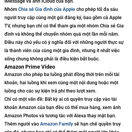
iMessage và ảnh iCloud của bạn.
Nhóm
Chia sẻ Gia đình của Apple
cho phép tối đa sáu
người truy cập cùng một gói đăng ký, bao gồm cả Apple
TV, nhưng bạn chỉ có thể tham gia một nhóm Chia sẻ Gia
đình và không thể chuyển nhóm quá một lần mỗi năm.
Điều này chủ yếu có ý nghĩa đối với những người thực sự
là thành viên của cùng một gia đình, nhưng ít nhất việc
sống chung không phải là điều kiện bắt buộc.
Amazon Prime Video
Amazon cho phép ba luồng phát đồng thời trên mỗi tài
khoản, hai luồng khi xem cùng một nội dung hoặc một
luồng cho các sự kiện trả phí theo lượt xem.
Chỉ có một vấn đề: Bất kỳ ai có quyền truy cập vào tài
khoản Amazon của bạn đều có thể mua hàng, xem ảnh
Amazon Photos và tương tác với Alexa thay mặt bạn.
Thêm người vào
Amazon Family
sẽ hạn chế quyền truy