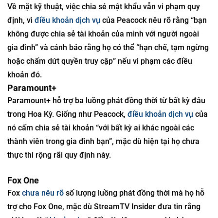
Về mặt kỹ thuật, việc chia sẻ mật khẩu vẫn vi phạm quy
định, vì
điều khoản dịch vụ
của Peacock nêu rõ rằng “bạn
không được chia sẻ tài khoản của mình với người ngoài
gia đình” và cảnh báo rằng họ có thể “hạn chế, tạm ngừng
hoặc chấm dứt quyền truy cập” nếu vi phạm các điều
khoản đó.
Paramount+
Paramount+ hỗ trợ ba luồng phát đồng thời từ bất kỳ đâu
trong Hoa Kỳ. Giống như Peacock,
điều khoản dịch vụ
của
nó cấm chia sẻ tài khoản “với bất kỳ ai khác ngoài các
thành viên trong gia đình bạn”, mặc dù hiện tại họ chưa
thực thi rộng rãi quy định này.
Fox One
Fox
chưa nêu rõ
số lượng luồng phát đồng thời mà họ hỗ
trợ cho Fox One, mặc dù StreamTV Insider đưa tin rằng