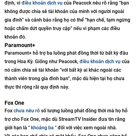
định, vì
điều khoản dịch vụ
của Peacock nêu rõ rằng “bạn
không được chia sẻ tài khoản của mình với người ngoài
gia đình” và cảnh báo rằng họ có thể “hạn chế, tạm ngừng
hoặc chấm dứt quyền truy cập” nếu vi phạm các điều
khoản đó.
Paramount+
Paramount+ hỗ trợ ba luồng phát đồng thời từ bất kỳ đâu
trong Hoa Kỳ. Giống như Peacock,
điều khoản dịch vụ
của
nó cấm chia sẻ tài khoản “với bất kỳ ai khác ngoài các
thành viên trong gia đình bạn”, mặc dù hiện tại họ chưa
thực thi rộng rãi quy định này.
Fox One
Fox
chưa nêu rõ
số lượng luồng phát đồng thời mà họ hỗ
trợ cho Fox One, mặc dù StreamTV Insider đưa tin rằng
giới hạn là "
khoảng ba
" đối với việc xem ngoài nhà.