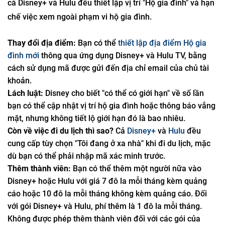
cả Disney+ và Hulu đều thiết lập vị trí "Hộ gia đình" và hạn
chế việc xem ngoài phạm vi hộ gia đình.
Thay đổi địa điểm:
Bạn có thể
thiết lập địa điểm Hộ gia
đình mới
thông qua ứng dụng Disney+ và Hulu TV, bằng
cách sử dụng mã được gửi đến địa chỉ email của chủ tài
khoản.
Lách luật:
Disney cho biết "có thể có giới hạn" về số lần
bạn có thể cập nhật vị trí hộ gia đình hoặc thông báo vắng
mặt, nhưng không tiết lộ giới hạn đó là bao nhiêu.
Còn về việc đi du lịch thì sao?
Cả
Disney+
và
Hulu
đều
cung cấp tùy chọn "Tôi đang ở xa nhà" khi đi du lịch, mặc
dù bạn có thể phải nhập mã xác minh trước.
Thêm thành viên:
Bạn có thể thêm một người nữa vào
Disney+ hoặc Hulu với giá 7 đô la mỗi tháng kèm quảng
cáo hoặc 10 đô la mỗi tháng không kèm quảng cáo. Đối
với gói Disney+ và Hulu, phí thêm là 1 đô la mỗi tháng.
Không được phép thêm thành viên đối với các gói của