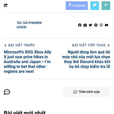
facebook
TÁC GIẢ
PHUHIEN
ADMIN
BÀI VIẾT TRƯỚC
BÀI VIẾT TIẾP THEO
Microsoft’s ROG Xbox Ally
Người dùng làm quá tải
X just saw price hikes in
máy chủ của một lựa chọn
Australia and Japan — I’m
thay thế Discord khác khi
willing to bet that other
họ bỏ chạy kiểm tra ID
regions are next
Thêm bình luận
Bài viết mới nhất