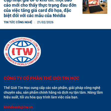
cáo mới cho thấy thực trạng đau đớn
của việc tăng giá card đồ họa, đặc
biệt đối với các mẫu của Nvidia
TIN TỨC CÔNG NGHỆ
21/02/2026
CÔNG TY CỔ PHẦN THẾ GIỚI TIN HỌC
Thế Giới Tin Học cung cấp các sản phẩm, giải pháp công nghệ
chuyên sâu, sản phẩm chính hãng và dịch vụ tận tâm. Nâng tầm
hiệu suất, tối ưu hóa quy trình làm việc của bạn.
kinhdoanh@itw.vn