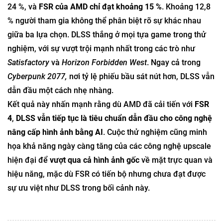
24 %, và
FSR của AMD chỉ đạt khoảng 15 %
. Khoảng 12,8
% người tham gia không thể phân biệt rõ sự khác nhau
giữa ba lựa chọn. DLSS thắng ở mọi tựa game trong thử
nghiệm, với sự vượt trội mạnh nhất trong các trò như
Satisfactory
và
Horizon Forbidden West
. Ngay cả trong
Cyberpunk 2077,
nơi tỷ lệ phiếu bầu sát nút hơn, DLSS vẫn
dẫn đầu một cách nhẹ nhàng.
Kết quả này nhấn mạnh rằng dù AMD đã cải tiến với
FSR
4
,
DLSS vẫn tiếp tục là tiêu chuẩn dẫn đầu cho công nghệ
nâng cấp hình ảnh bằng AI
. Cuộc thử nghiệm cũng minh
họa khả năng ngày càng tăng của các công nghệ upscale
hiện đại để
vượt qua cả hình ảnh gốc
về mặt trực quan và
hiệu năng, mặc dù FSR có tiến bộ nhưng chưa đạt được
sự ưu việt như DLSS trong bối cảnh này.