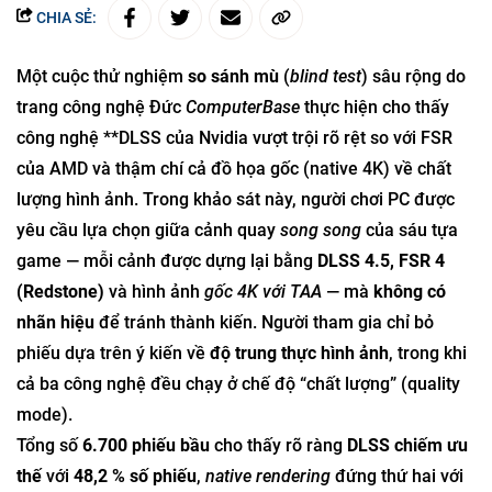
CHIA SẺ:
Một cuộc thử nghiệm
so sánh mù
(
blind test
) sâu rộng do
trang công nghệ Đức
ComputerBase
thực hiện cho thấy
công nghệ **DLSS của Nvidia vượt trội rõ rệt so với FSR
của AMD và thậm chí cả đồ họa gốc (native 4K) về chất
lượng hình ảnh. Trong khảo sát này, người chơi PC được
yêu cầu lựa chọn giữa cảnh quay
song song
của sáu tựa
game — mỗi cảnh được dựng lại bằng
DLSS 4.5, FSR 4
(Redstone)
và hình ảnh
gốc 4K với TAA
— mà
không có
nhãn hiệu
để tránh thành kiến. Người tham gia chỉ bỏ
phiếu dựa trên ý kiến về
độ trung thực hình ảnh
, trong khi
cả ba công nghệ đều chạy ở chế độ “chất lượng” (quality
mode).
Tổng số
6.700 phiếu bầu
cho thấy rõ ràng
DLSS chiếm ưu
thế
với
48,2 % số phiếu
,
native rendering
đứng thứ hai với