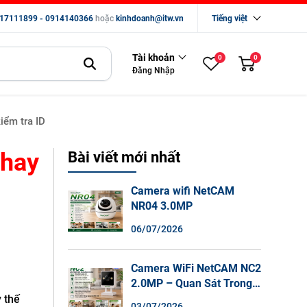
17111899 - 0914140366
hoặc
kinhdoanh@itw.vn
Tiếng việt
Tài khoản
0
0
Đăng Nhập
iểm tra ID
thay
Bài viết mới nhất
Camera wifi NetCAM
NR04 3.0MP
06/07/2026
Camera WiFi NetCAM NC2
2.0MP – Quan Sát Trong
Nhà Sắc Nét, Ghi Hình
 thế
03/07/2026