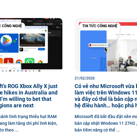
C CÔNG NGHỆ
TIN TỨC CÔNG NGHỆ
21/02/2026
t’s ROG Xbox Ally X just
Có vẻ như Microsoft vừa 
e hikes in Australia and
làm việc trên Windows 1
I’m willing to bet that
và đây có thể là bản cập 
gions are next
hệ điều hành… hoặc phá 
cảnh tình trạng thiếu hụt RAM
Microsoft đã bắt đầu đặt nền m
ng làm tăng chi phí linh kiện,
bản cập nhật Windows 11 27H2 ,
o theo ...
bản tiềm năng có thể ...