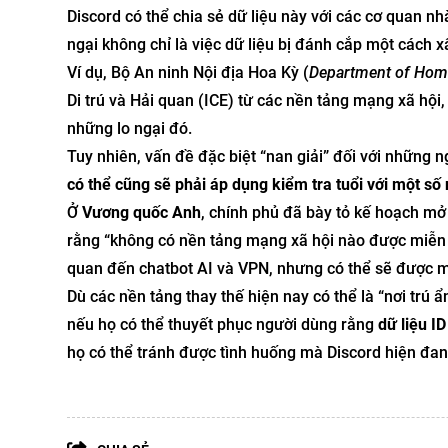
Discord có thể chia sẻ dữ liệu này với các cơ quan nh
ngại không chỉ là việc dữ liệu bị đánh cắp một cách x
Ví dụ, Bộ An ninh Nội địa Hoa Kỳ (
Department of Home
Di trú và Hải quan (ICE) từ các nền tảng mạng xã hội
những lo ngại đó.
Tuy nhiên, vấn đề đặc biệt “nan giải” đối với những
có thể cũng sẽ phải áp dụng kiểm tra tuổi với một số
Ở
Vương quốc Anh
, chính phủ đã bày tỏ kế hoạch mở
rằng “không có nền tảng mạng xã hội nào được miễn t
quan đến chatbot AI và VPN, nhưng có thể sẽ được m
Dù các nền tảng thay thế hiện nay có thể là “nơi trú ẩ
nếu họ có thể thuyết phục người dùng rằng
dữ liệu I
họ có thể tránh được tình huống mà Discord hiện đan