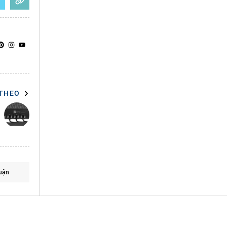
 THEO
uận