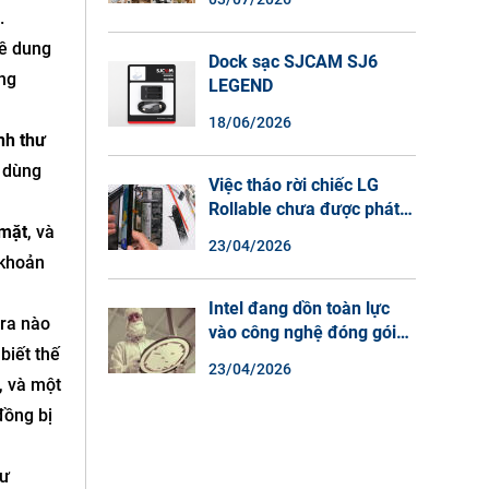
Màu Ban Đêm, Đàm Thoại
.
2 Chiều
về dung
Dock sạc SJCAM SJ6
ợng
LEGEND
18/06/2026
nh thư
i dùng
Việc tháo rời chiếc LG
Rollable chưa được phát
 mặt
, và
hành cho thấy lý do tại
23/04/2026
sao điện thoại màn hình
 khoản
cuộn không phải là một xu
hướng.
Intel đang dồn toàn lực
tra nào
vào công nghệ đóng gói
biết thế
chip tiên tiến.
23/04/2026
, và một
đồng bị
hư