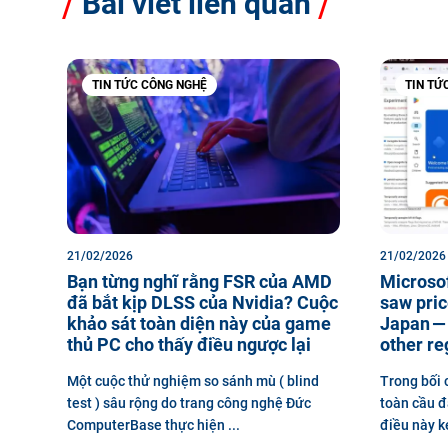
Bài viết liên quan
TIN TỨC CÔNG NGHỆ
TIN TỨ
21/02/2026
21/02/2026
Bạn từng nghĩ rằng FSR của AMD
Microsof
đã bắt kịp DLSS của Nvidia? Cuộc
saw pric
khảo sát toàn diện này của game
Japan — 
thủ PC cho thấy điều ngược lại
other re
Một cuộc thử nghiệm so sánh mù ( blind
Trong bối 
test ) sâu rộng do trang công nghệ Đức
toàn cầu đa
ComputerBase thực hiện ...
điều này ké