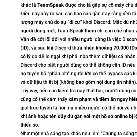
khác là
TeamSpeak
được cho là gặp sự cố máy chủ do
Điều này xảy ra sau các báo cáo gần đây rằng nền t
lượng máy chủ do sự “di cư” khỏi Discord. Mặc dù nh
người dùng mới, TeamSpeak thậm chí còn chế nhạo v
Vấn đề cốt lõi đối với nhiều người dùng là việc Disco
(ID)
, và sau khi Discord thừa nhận
khoảng 70.000 IDs 
có lý do để lo ngại khi phải nộp thêm dữ liệu cá nhân.
Discord cho biết người dùng có thể không cần ID nếu
họ tuyên bố “phần lớn” người lớn có thể bypass các k
và dữ liệu thiết bị (không bao gồm nội dung tin nhắn)
Tuy vậy, nếu các kiểm tra này thất bại, người dùng có
cũng có thể cảm thấy
xâm phạm và tiềm ẩn nguy hi
giới trực tuyến là nơi mà nhiều người có thể nói về 
khi
ảnh hoặc tên đầy đủ gắn với một hồ sơ online bị l
thiểu số.
Như một nhà sáng tạo khác nêu lên: “Chúng ta sống tr