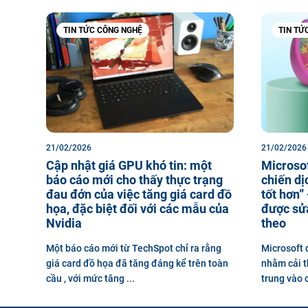
TIN TỨC CÔNG NGHỆ
TIN TỨ
21/02/2026
21/02/2026
Cập nhật giá GPU khó tin: một
Microsof
báo cáo mới cho thấy thực trạng
chiến d
đau đớn của việc tăng giá card đồ
tốt hơn”
họa, đặc biệt đối với các mẫu của
được sửa
Nvidia
theo
Một báo cáo mới từ TechSpot chỉ ra rằng
Microsoft 
giá card đồ họa đã tăng đáng kể trên toàn
nhằm cải t
cầu , với mức tăng ...
trung vào c