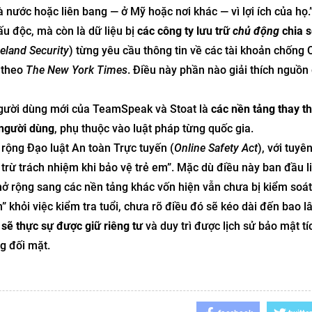
à nước hoặc liên bang — ở Mỹ hoặc nơi khác — vì lợi ích của họ.
ấu độc, mà còn là dữ liệu bị
các công ty lưu trữ
chủ động
chia 
land Security
) từng yêu cầu thông tin về các tài khoản chống
, theo
The New York Times
. Điều này phần nào giải thích nguồn
 người dùng mới của TeamSpeak và Stoat là
các nền tảng thay t
 người dùng
, phụ thuộc vào luật pháp từng quốc gia.
 rộng Đạo luật An toàn Trực tuyến (
Online Safety Act
), với tuyê
rừ trách nhiệm khi bảo vệ trẻ em”. Mặc dù điều này ban đầu l
ở rộng sang các nền tảng khác vốn hiện vẫn chưa bị kiểm soát
n” khỏi việc kiểm tra tuổi, chưa rõ điều đó sẽ kéo dài đến bao l
D sẽ thực sự được giữ riêng tư
và duy trì được lịch sử bảo mật tí
g đối mặt.