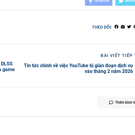
facebook
twitter
THEO DÕI:
BÀI VIẾT TIẾP
p DLSS
Tin tức chính về việc YouTube bị gián đoạn dịch vụ
ủa game
vào tháng 2 năm 2026
Thêm bình l