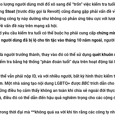
 lượng người dùng mới đổ xô sang để “trốn” việc kiểm tra tuổi
ảng
Stoat
(trước đây gọi là Revolt) cũng đang gặp phải vấn đề 
ững công ty này dường như không có phản ứng tiêu cực với lư
ề vấn đề này trên mạng xã hội.
rd yêu cầu kiểm tra tuổi có thể buộc họ phải cung cấp
chứng mi
người dùng đã bị lộ cho tin tặc vào tháng 10 năm ngoái
, ngườ
 là người trưởng thành, thay vào đó có thể sử dụng
quét khuôn
iểm tra bằng hệ thống “phán đoán tuổi” dựa trên hoạt động tài
.
 thể vẫn phải nộp ID, và với nhiều người, bất kỳ hình thức kiểm 
ểm
. Một nhà sáng tạo nội dung LGBTQ+ được
BBC
trích dẫn cho 
những điều họ cảm thấy không an toàn khi chia sẻ ngoài đời thực
ộ
, điều đó có thể dẫn đến hậu quả nghiêm trọng cho các cộng 
ong thời đại mà **không quá xa vời khi tin rằng các công ty n