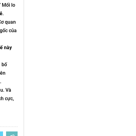
” Mối lo
sẻ
.
 Cơ quan
 gốc của
hế này
n bố
iên
.
âu. Và
ch cực,