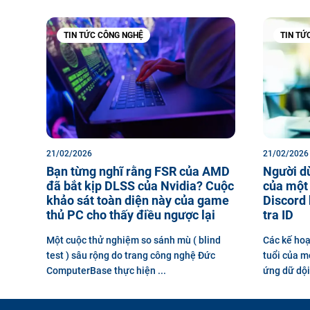
TIN TỨC CÔNG NGHỆ
TIN TỨ
21/02/2026
21/02/2026
Bạn từng nghĩ rằng FSR của AMD
Người d
đã bắt kịp DLSS của Nvidia? Cuộc
của một 
khảo sát toàn diện này của game
Discord 
thủ PC cho thấy điều ngược lại
tra ID
Một cuộc thử nghiệm so sánh mù ( blind
Các kế hoạ
test ) sâu rộng do trang công nghệ Đức
tuổi của m
ComputerBase thực hiện ...
ứng dữ dội,