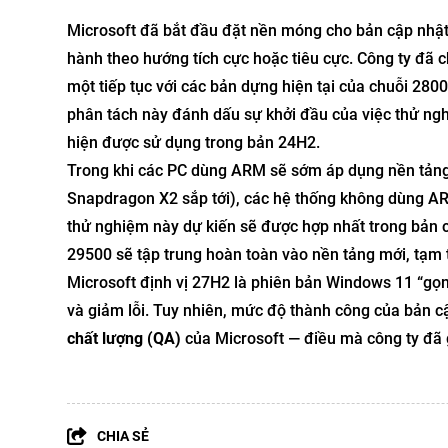
Microsoft đã bắt đầu đặt nền móng cho bản cập nhậ
hành theo hướng tích cực hoặc tiêu cực. Công ty đã 
một tiếp tục với các bản dựng hiện tại của chuỗi 28
phân tách này đánh dấu sự khởi đầu của việc thử n
hiện được sử dụng trong bản 24H2.
Trong khi các PC dùng ARM sẽ sớm áp dụng nền tảng 
Snapdragon X2 sắp tới), các hệ thống không dùng A
thử nghiệm này dự kiến sẽ được hợp nhất trong bản 
29500 sẽ tập trung hoàn toàn vào nền tảng mới, tạm t
Microsoft định vị 27H2 là phiên bản Windows 11 “gọn
và giảm lỗi. Tuy nhiên, mức độ thành công của bản c
chất lượng (QA)
của Microsoft — điều mà công ty đã 
CHIA SẺ