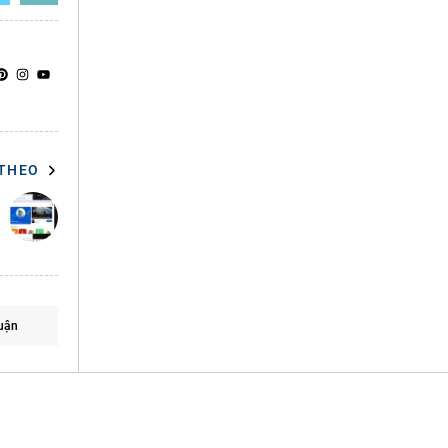
 THEO
uận