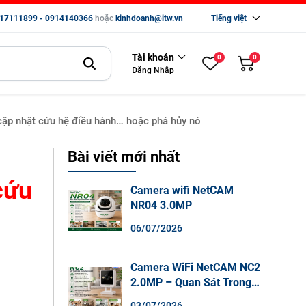
17111899 - 0914140366
hoặc
kinhdoanh@itw.vn
Tiếng việt
Tài khoản
0
0
Đăng Nhập
cập nhật cứu hệ điều hành… hoặc phá hủy nó
Bài viết mới nhất
cứu
Camera wifi NetCAM
NR04 3.0MP
06/07/2026
Camera WiFi NetCAM NC2
2.0MP – Quan Sát Trong
Nhà Sắc Nét, Ghi Hình
03/07/2026