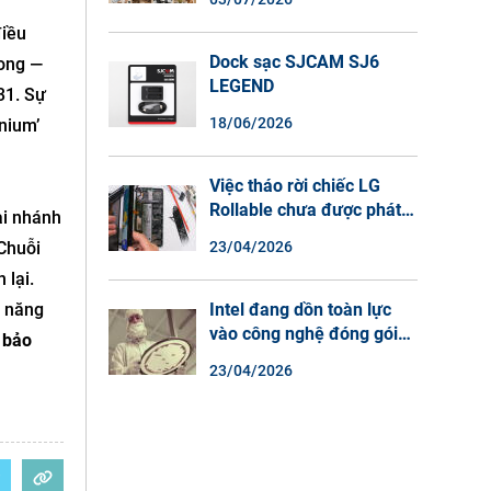
Màu Ban Đêm, Đàm Thoại
điều
2 Chiều
Dock sạc SJCAM SJ6
song —
LEGEND
31. Sự
18/06/2026
nium’
Việc tháo rời chiếc LG
Rollable chưa được phát
ai nhánh
hành cho thấy lý do tại
23/04/2026
Chuỗi
sao điện thoại màn hình
 lại.
cuộn không phải là một xu
hướng.
Intel đang dồn toàn lực
u năng
vào công nghệ đóng gói
 bảo
chip tiên tiến.
23/04/2026