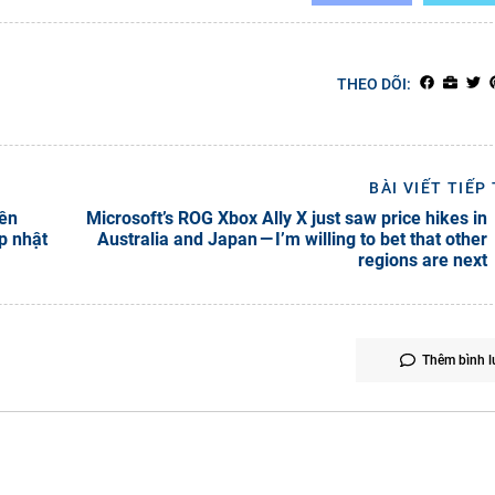
THEO DÕI:
BÀI VIẾT TIẾP
rên
Microsoft’s ROG Xbox Ally X just saw price hikes in
p nhật
Australia and Japan — I’m willing to bet that other
regions are next
Thêm bình l