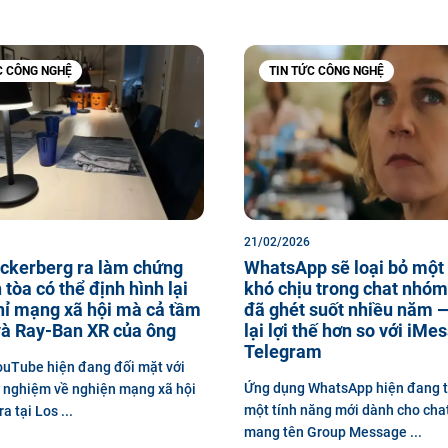
C CÔNG NGHỆ
TIN TỨC CÔNG NGHỆ
21/02/2026
ckerberg ra làm chứng
WhatsApp sẽ loại bỏ một 
 tòa có thể định hình lại
khó chịu trong chat nhóm
hỉ mạng xã hội mà cả tầm
đã ghét suốt nhiều năm 
và Ray-Ban XR của ông
lại lợi thế hơn so với iMe
Telegram
uTube hiện đang đối mặt với
Ứng dụng WhatsApp hiện đang t
 nghiệm về nghiện mạng xã hội
một tính năng mới dành cho ch
a tại Los ...
mang tên Group Message ...