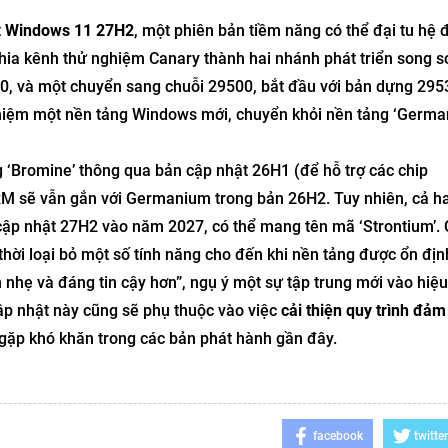
t
Windows 11 27H2
, một phiên bản tiềm năng có thể đại tu hệ 
chia kênh thử nghiệm Canary thành hai nhánh phát triển song 
000, và một chuyển sang chuỗi 29500, bắt đầu với bản dựng 295
ghiệm một nền tảng Windows mới, chuyển khỏi nền tảng ‘Germa
‘Bromine’ thông qua bản cập nhật 26H1 (để hỗ trợ các chip
RM sẽ vẫn gắn với Germanium trong bản 26H2. Tuy nhiên, cả h
cập nhật 27H2 vào năm 2027, có thể mang tên mã ‘Strontium’. 
hời loại bỏ một số tính năng cho đến khi nền tảng được ổn định
 nhẹ và đáng tin cậy hơn”, ngụ ý một sự tập trung mới vào hiệ
ập nhật này cũng sẽ phụ thuộc vào việc
cải thiện quy trình đảm
gặp khó khăn trong các bản phát hành gần đây.
facebook
twitter