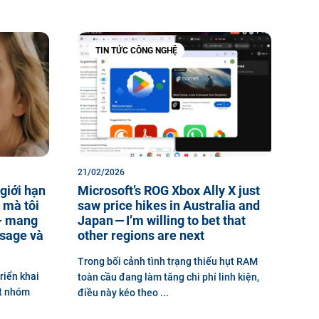
TIN TỨC CÔNG NGHỆ
21/02/2026
giới hạn
Microsoft’s ROG Xbox Ally X just
 mà tôi
saw price hikes in Australia and
— mang
Japan — I’m willing to bet that
ssage và
other regions are next
Trong bối cảnh tình trạng thiếu hụt RAM
riển khai
toàn cầu đang làm tăng chi phí linh kiện,
at nhóm
điều này kéo theo ...