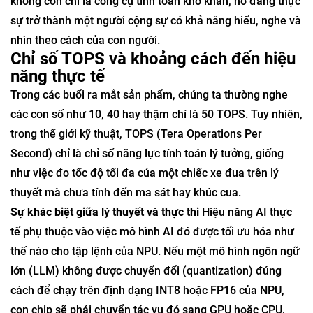
không còn chỉ là công cụ tính toán khô khan, nó đang thực
sự trở thành một người cộng sự có khả năng hiểu, nghe và
nhìn theo cách của con người.
Chỉ số TOPS và khoảng cách đến hiệu
năng thực tế
Trong các buổi ra mắt sản phẩm, chúng ta thường nghe
các con số như 10, 40 hay thậm chí là 50 TOPS. Tuy nhiên,
trong thế giới kỹ thuật, TOPS (Tera Operations Per
Second) chỉ là chỉ số năng lực tính toán lý tưởng, giống
như việc đo tốc độ tối đa của một chiếc xe đua trên lý
thuyết mà chưa tính đến ma sát hay khúc cua.
Sự khác biệt giữa lý thuyết và thực thi
Hiệu năng AI thực
tế phụ thuộc vào việc mô hình AI đó được tối ưu hóa như
thế nào cho tập lệnh của NPU. Nếu một mô hình ngôn ngữ
lớn (LLM) không được chuyển đổi (quantization) đúng
cách để chạy trên định dạng INT8 hoặc FP16 của NPU,
con chip sẽ phải chuyển tác vụ đó sang GPU hoặc CPU,