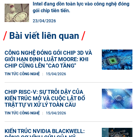
Intel đang dồn toàn lực vào công nghệ đóng
gói chip tiên tiến.
23/04/2026
Bài viết liên quan
CÔNG NGHỆ ĐÓNG GÓI CHIP 3D VÀ
GIỚI HẠN ĐỊNH LUẬT MOORE: KHI
CHIP CŨNG LÊN "CAO TẦNG"
TIN TỨC CÔNG NGHỆ
15/04/2026
CHIP RISC-V: SỰ TRỖI DẬY CỦA
KIẾN TRÚC MỞ VÀ CUỘC LẬT ĐỔ
TRẬT TỰ VI XỬ LÝ TOÀN CẦU
TIN TỨC CÔNG NGHỆ
15/04/2026
KIẾN TRÚC NVIDIA BLACKWELL: