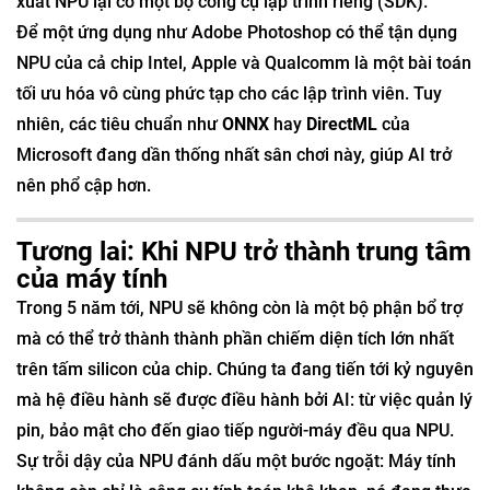
xuất NPU lại có một bộ công cụ lập trình riêng (SDK).
Để một ứng dụng như Adobe Photoshop có thể tận dụng
NPU của cả chip Intel, Apple và Qualcomm là một bài toán
tối ưu hóa vô cùng phức tạp cho các lập trình viên. Tuy
nhiên, các tiêu chuẩn như
ONNX
hay
DirectML
của
Microsoft đang dần thống nhất sân chơi này, giúp AI trở
nên phổ cập hơn.
Tương lai: Khi NPU trở thành trung tâm
của máy tính
Trong 5 năm tới, NPU sẽ không còn là một bộ phận bổ trợ
mà có thể trở thành thành phần chiếm diện tích lớn nhất
trên tấm silicon của chip. Chúng ta đang tiến tới kỷ nguyên
mà hệ điều hành sẽ được điều hành bởi AI: từ việc quản lý
pin, bảo mật cho đến giao tiếp người-máy đều qua NPU.
Sự trỗi dậy của NPU đánh dấu một bước ngoặt: Máy tính