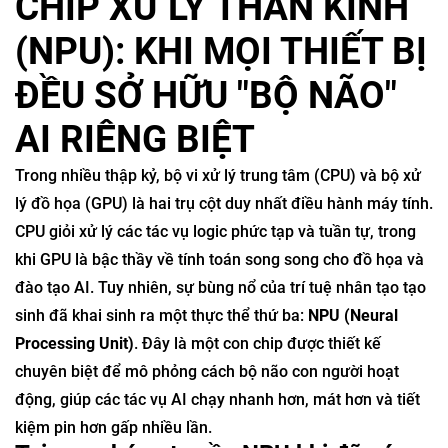
CHIP XỬ LÝ THẦN KINH
(NPU): KHI MỌI THIẾT BỊ
ĐỀU SỞ HỮU "BỘ NÃO"
AI RIÊNG BIỆT
Trong nhiều thập kỷ, bộ vi xử lý trung tâm (CPU) và bộ xử
lý đồ họa (GPU) là hai trụ cột duy nhất điều hành máy tính.
CPU giỏi xử lý các tác vụ logic phức tạp và tuần tự, trong
khi GPU là bậc thầy về tính toán song song cho đồ họa và
đào tạo AI. Tuy nhiên, sự bùng nổ của trí tuệ nhân tạo tạo
sinh đã khai sinh ra một thực thể thứ ba:
NPU (Neural
Processing Unit)
. Đây là một con chip được thiết kế
chuyên biệt để mô phỏng cách bộ não con người hoạt
động, giúp các tác vụ AI chạy nhanh hơn, mát hơn và tiết
kiệm pin hơn gấp nhiều lần.