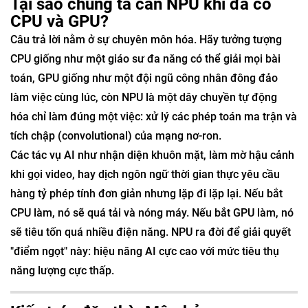
Tại sao chúng ta cần NPU khi đã có
CPU và GPU?
Câu trả lời nằm ở sự chuyên môn hóa. Hãy tưởng tượng
CPU giống như một giáo sư đa năng có thể giải mọi bài
toán, GPU giống như một đội ngũ công nhân đông đảo
làm việc cùng lúc, còn NPU là một dây chuyền tự động
hóa chỉ làm đúng một việc: xử lý các phép toán ma trận và
tích chập (convolutional) của mạng nơ-ron.
Các tác vụ AI như nhận diện khuôn mặt, làm mờ hậu cảnh
khi gọi video, hay dịch ngôn ngữ thời gian thực yêu cầu
hàng tỷ phép tính đơn giản nhưng lặp đi lặp lại. Nếu bắt
CPU làm, nó sẽ quá tải và nóng máy. Nếu bắt GPU làm, nó
sẽ tiêu tốn quá nhiều điện năng. NPU ra đời để giải quyết
"điểm ngọt" này: hiệu năng AI cực cao với mức tiêu thụ
năng lượng cực thấp.