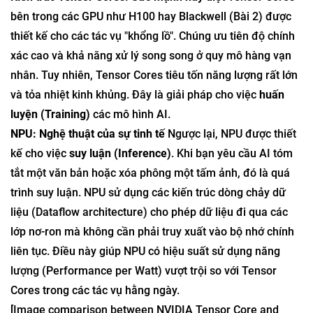
bên trong các GPU như H100 hay Blackwell (Bài 2) được
thiết kế cho các tác vụ "khổng lồ". Chúng ưu tiên độ chính
xác cao và khả năng xử lý song song ở quy mô hàng vạn
nhân. Tuy nhiên, Tensor Cores tiêu tốn năng lượng rất lớn
và tỏa nhiệt kinh khủng. Đây là giải pháp cho việc
huấn
luyện (Training)
các mô hình AI.
NPU: Nghệ thuật của sự tinh tế
Ngược lại, NPU được thiết
kế cho việc
suy luận (Inference)
. Khi bạn yêu cầu AI tóm
tắt một văn bản hoặc xóa phông một tấm ảnh, đó là quá
trình suy luận. NPU sử dụng các kiến trúc dòng chảy dữ
liệu (Dataflow architecture) cho phép dữ liệu đi qua các
lớp nơ-ron mà không cần phải truy xuất vào bộ nhớ chính
liên tục. Điều này giúp NPU có hiệu suất sử dụng năng
lượng (Performance per Watt) vượt trội so với Tensor
Cores trong các tác vụ hằng ngày.
[Image comparison between NVIDIA Tensor Core and