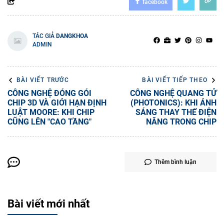
facebook
TÁC GIẢ
DANGKHOA
ADMIN
BÀI VIẾT TRƯỚC
BÀI VIẾT TIẾP THEO
CÔNG NGHỆ ĐÓNG GÓI
CÔNG NGHỆ QUANG TỬ
CHIP 3D VÀ GIỚI HẠN ĐỊNH
(PHOTONICS): KHI ÁNH
LUẬT MOORE: KHI CHIP
SÁNG THAY THẾ ĐIỆN
CŨNG LÊN "CAO TẦNG"
NĂNG TRONG CHIP
Thêm bình luận
Bài viết mới nhất