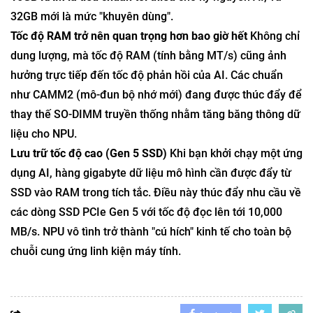
32GB mới là mức "khuyên dùng".
Tốc độ RAM trở nên quan trọng hơn bao giờ hết
Không chỉ
dung lượng, mà tốc độ RAM (tính bằng MT/s) cũng ảnh
hưởng trực tiếp đến tốc độ phản hồi của AI. Các chuẩn
như CAMM2 (mô-đun bộ nhớ mới) đang được thúc đẩy để
thay thế SO-DIMM truyền thống nhằm tăng băng thông dữ
liệu cho NPU.
Lưu trữ tốc độ cao (Gen 5 SSD)
Khi bạn khởi chạy một ứng
dụng AI, hàng gigabyte dữ liệu mô hình cần được đẩy từ
SSD vào RAM trong tích tắc. Điều này thúc đẩy nhu cầu về
các dòng SSD PCIe Gen 5 với tốc độ đọc lên tới 10,000
MB/s. NPU vô tình trở thành "cú hích" kinh tế cho toàn bộ
chuỗi cung ứng linh kiện máy tính.