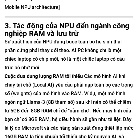
Mobile NPU architecture]
3. Tác động của NPU đến ngành công
nghiệp RAM và lưu trữ
Sự xuất hiện của NPU đang buộc toàn bộ hệ sinh thái
phần cứng phải thay đổi theo. AI PC không chỉ là một
chiếc laptop có chip mới, nó là một chiếc laptop có cấu
trúc bộ nhớ mới.
Cuộc đua dung lượng RAM tối thiểu
Các mô hình AI khi
chạy tại chỗ (Local AI) yêu cầu phải nạp toàn bộ các trọng
số (weights) của mô hình vào RAM. Ví dụ, một mô hình
ngôn ngữ Llama-3 (8B tham số) sau khi nén có thể chiếm
từ 5GB đến 8GB RAM chỉ để "nằm chờ". Nếu máy tính của
bạn chỉ có 8GB RAM, hệ điều hành sẽ gần như tê liệt. Đây
là lý do Microsoft và các hãng sản xuất đang thiết lập mức
16GB RAM là tiêu chuẩn tối thiểu
cho kỷ nguyên AI, và