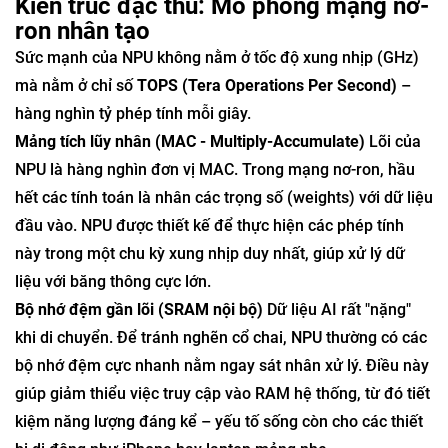
Kiến trúc đặc thù: Mô phỏng mạng nơ-
ron nhân tạo
Sức mạnh của NPU không nằm ở tốc độ xung nhịp (GHz)
mà nằm ở chỉ số
TOPS (Tera Operations Per Second)
–
hàng nghìn tỷ phép tính mỗi giây.
Mảng tích lũy nhân (MAC - Multiply-Accumulate)
Lõi của
NPU là hàng nghìn đơn vị MAC. Trong mạng nơ-ron, hầu
hết các tính toán là nhân các trọng số (weights) với dữ liệu
đầu vào. NPU được thiết kế để thực hiện các phép tính
này trong một chu kỳ xung nhịp duy nhất, giúp xử lý dữ
liệu với băng thông cực lớn.
Bộ nhớ đệm gần lõi (SRAM nội bộ)
Dữ liệu AI rất "nặng"
khi di chuyển. Để tránh nghẽn cổ chai, NPU thường có các
bộ nhớ đệm cực nhanh nằm ngay sát nhân xử lý. Điều này
giúp giảm thiểu việc truy cập vào RAM hệ thống, từ đó tiết
kiệm năng lượng đáng kể – yếu tố sống còn cho các thiết