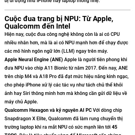
bị di động như iPhone hay laptop mỏng nhẹ.
Cuộc đua trang bị NPU: Từ Apple,
Qualcomm đến Intel
Hiện nay, cuộc đua công nghệ không còn là ai có CPU
nhiều nhân hơn, mà là ai có NPU mạnh hơn để chạy được
các mô hình ngôn ngữ lớn (LLM) ngay trên máy.
Apple Neural Engine (ANE)
Apple là người tiên phong khi
đưa NPU vào chip A11 Bionic từ năm 2017. Đến nay, ANE
trên chip M4 và A18 Pro đã đạt mức hiệu năng kinh ngạc,
cho phép iPhone xử lý các tác vụ như tách chủ thể khỏi
ảnh hay Siri thông minh hơn mà không cần gửi dữ liệu về
máy chủ Apple.
Qualcomm Hexagon và kỷ nguyên AI PC
Với dòng chip
Snapdragon X Elite, Qualcomm đã làm rung chuyển thị
trường laptop khi ra mắt NPU có sức mạnh lên tới
45