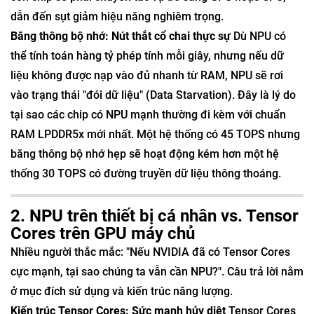
dẫn đến sụt giảm hiệu năng nghiêm trọng.
Băng thông bộ nhớ: Nút thắt cổ chai thực sự
Dù NPU có
thể tính toán hàng tỷ phép tính mỗi giây, nhưng nếu dữ
liệu không được nạp vào đủ nhanh từ RAM, NPU sẽ rơi
vào trạng thái "đói dữ liệu" (Data Starvation). Đây là lý do
tại sao các chip có NPU mạnh thường đi kèm với chuẩn
RAM LPDDR5x mới nhất. Một hệ thống có 45 TOPS nhưng
băng thông bộ nhớ hẹp sẽ hoạt động kém hơn một hệ
thống 30 TOPS có đường truyền dữ liệu thông thoáng.
2. NPU trên thiết bị cá nhân vs. Tensor
Cores trên GPU máy chủ
Nhiều người thắc mắc: "Nếu NVIDIA đã có Tensor Cores
cực mạnh, tại sao chúng ta vẫn cần NPU?". Câu trả lời nằm
ở mục đích sử dụng và kiến trúc năng lượng.
Kiến trúc Tensor Cores: Sức mạnh hủy diệt
Tensor Cores