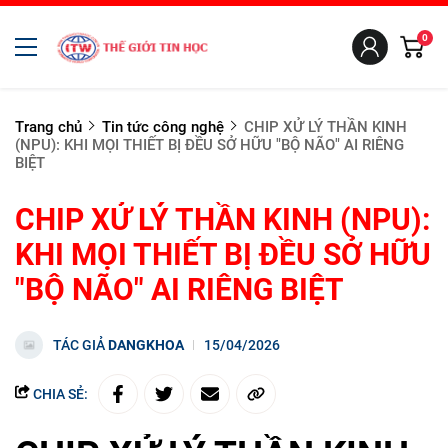
0
Trang chủ
Tin tức công nghệ
CHIP XỬ LÝ THẦN KINH
(NPU): KHI MỌI THIẾT BỊ ĐỀU SỞ HỮU "BỘ NÃO" AI RIÊNG
BIỆT
CHIP XỬ LÝ THẦN KINH (NPU):
KHI MỌI THIẾT BỊ ĐỀU SỞ HỮU
"BỘ NÃO" AI RIÊNG BIỆT
TÁC GIẢ
DANGKHOA
15/04/2026
CHIA SẺ: