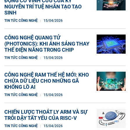
ĐỘNG CƠ VĨNH CỬU CỦA KỶ
NGUYÊN TRÍ TUỆ NHÂN TẠO TẠO
SINH
TIN TỨC CÔNG NGHỆ
15/04/2026
CÔNG NGHỆ QUANG TỬ
(PHOTONICS): KHI ÁNH SÁNG THAY
THẾ ĐIỆN NĂNG TRONG CHIP
TIN TỨC CÔNG NGHỆ
15/04/2026
CÔNG NGHỆ RAM THẾ HỆ MỚI: KHO
CHỨA DỮ LIỆU CHO NHỮNG GÃ
KHỔNG LỒ AI
TIN TỨC CÔNG NGHỆ
15/04/2026
CHIẾN LƯỢC THOÁT LY ARM VÀ SỰ
TRỖI DẬY TẤT YẾU CỦA RISC-V
TIN TỨC CÔNG NGHỆ
15/04/2026