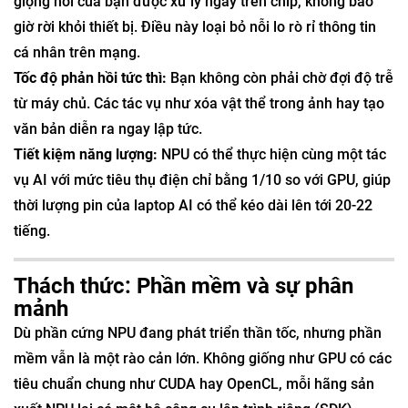
giọng nói của bạn được xử lý ngay trên chip, không bao
giờ rời khỏi thiết bị. Điều này loại bỏ nỗi lo rò rỉ thông tin
cá nhân trên mạng.
Tốc độ phản hồi tức thì:
Bạn không còn phải chờ đợi độ trễ
từ máy chủ. Các tác vụ như xóa vật thể trong ảnh hay tạo
văn bản diễn ra ngay lập tức.
Tiết kiệm năng lượng:
NPU có thể thực hiện cùng một tác
vụ AI với mức tiêu thụ điện chỉ bằng 1/10 so với GPU, giúp
thời lượng pin của laptop AI có thể kéo dài lên tới 20-22
tiếng.
Thách thức: Phần mềm và sự phân
mảnh
Dù phần cứng NPU đang phát triển thần tốc, nhưng phần
mềm vẫn là một rào cản lớn. Không giống như GPU có các
tiêu chuẩn chung như CUDA hay OpenCL, mỗi hãng sản