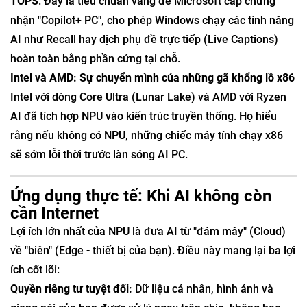
TOPS
. Đây là tiêu chuẩn vàng để Microsoft cấp chứng
nhận "Copilot+ PC", cho phép Windows chạy các tính năng
AI như Recall hay dịch phụ đề trực tiếp (Live Captions)
hoàn toàn bằng phần cứng tại chỗ.
Intel và AMD: Sự chuyển mình của những gã khổng lồ x86
Intel với dòng Core Ultra (Lunar Lake) và AMD với Ryzen
AI đã tích hợp NPU vào kiến trúc truyền thống. Họ hiểu
rằng nếu không có NPU, những chiếc máy tính chạy x86
sẽ sớm lỗi thời trước làn sóng AI PC.
Ứng dụng thực tế: Khi AI không còn
cần Internet
Lợi ích lớn nhất của NPU là đưa AI từ "đám mây" (Cloud)
về "biên" (Edge - thiết bị của bạn). Điều này mang lại ba lợi
ích cốt lõi:
Quyền riêng tư tuyệt đối:
Dữ liệu cá nhân, hình ảnh và