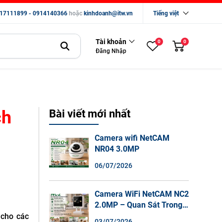
17111899 - 0914140366
hoặc
kinhdoanh@itw.vn
Tiếng việt
Tài khoản
0
0
Đăng Nhập
ch
Bài viết mới nhất
Camera wifi NetCAM
NR04 3.0MP
06/07/2026
Camera WiFi NetCAM NC2
2.0MP – Quan Sát Trong
Nhà Sắc Nét, Ghi Hình
 cho các
03/07/2026