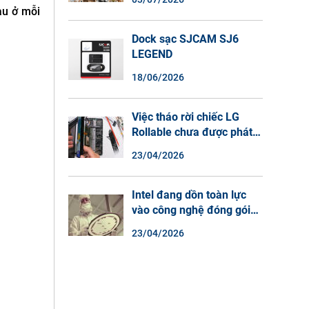
Màu Ban Đêm, Đàm Thoại
au ở mỗi
2 Chiều
Dock sạc SJCAM SJ6
LEGEND
18/06/2026
Việc tháo rời chiếc LG
Rollable chưa được phát
hành cho thấy lý do tại
23/04/2026
sao điện thoại màn hình
cuộn không phải là một xu
hướng.
Intel đang dồn toàn lực
vào công nghệ đóng gói
chip tiên tiến.
23/04/2026