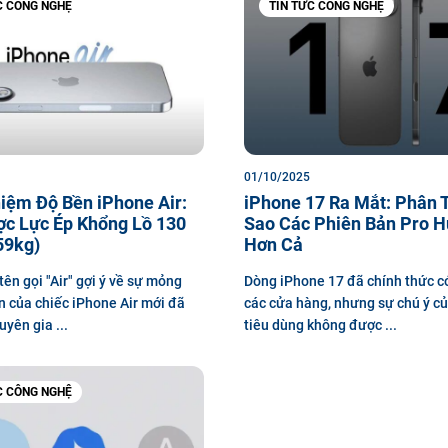
C CÔNG NGHỆ
TIN TỨC CÔNG NGHỆ
01/10/2025
iệm Độ Bền iPhone Air:
iPhone 17 Ra Mắt: Phân T
ợc Lực Ép Khổng Lồ 130
Sao Các Phiên Bản Pro H
59kg)
Hơn Cả
tên gọi "Air" gợi ý về sự mỏng
Dòng iPhone 17 đã chính thức có
n của chiếc iPhone Air mới đã
các cửa hàng, nhưng sự chú ý c
yên gia ...
tiêu dùng không được ...
C CÔNG NGHỆ