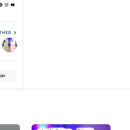
 THEO
uận