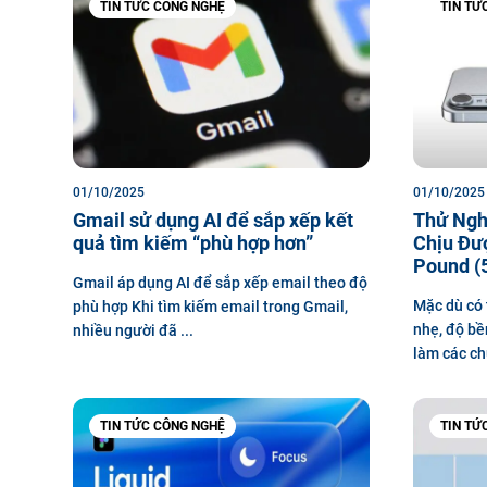
TIN TỨC CÔNG NGHỆ
TIN TỨ
01/10/2025
01/10/2025
Gmail sử dụng AI để sắp xếp kết
Thử Ngh
quả tìm kiếm “phù hợp hơn”
Chịu Đư
Pound (
Gmail áp dụng AI để sắp xếp email theo độ
Mặc dù có 
phù hợp Khi tìm kiếm email trong Gmail,
nhẹ, độ bề
nhiều người đã ...
làm các chu
TIN TỨC CÔNG NGHỆ
TIN TỨ