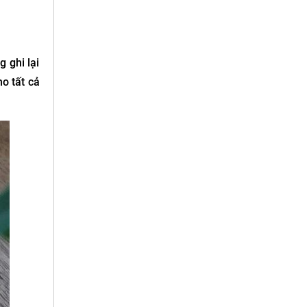
 ghi lại
o tất cả