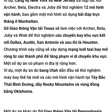
Ví dụ,
Cảng vụ New York và New Jersey
đã hợp tác với
Archer, Beta, Electra và Joby để thử nghiệm
12 mô hình
vận hành
, bao gồm một mô hình sử dụng
bãi đáp trực
thăng ở Manhattan
.
Sở Giao thông Vận tải Texas
sẽ làm việc với Archer, Beta,
Joby và Wisk để thử nghiệm
các chuyến bay khu vực kết
nối Dallas, Austin, San Antonio và sau đó là Houston
.
Chương trình này cũng sẽ xây dựng
mạng lưới taxi bay mở
rộng từ các thành phố để tăng phạm vi di chuyển khu vực
.
Một số dự án có phạm vi địa lý rộng hơn.
Ví dụ, một dự án do
bang Utah
dẫn đầu sẽ thử nghiệm
máy bay thế hệ mới và các mô hình vận hành tại
Tây Bắc
Thái Bình Dương, dãy Rocky Mountains và vùng đồng
bằng Oklahoma
.
Một dự án khác do
Sở Giao thông Vận tải Pennsylvania