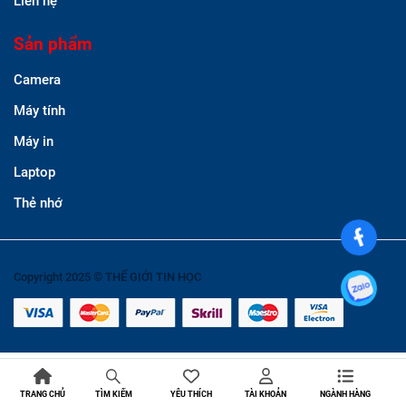
Liên hệ
Sản phẩm
Camera
Máy tính
Máy in
Laptop
Thẻ nhớ
Copyright 2025 © THẾ GIỚI TIN HỌC
TRANG CHỦ
YÊU THÍCH
TÀI KHOẢN
NGÀNH HÀNG
TÌM KIẾM