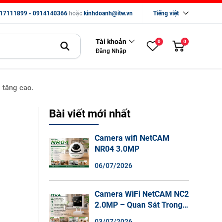
17111899 - 0914140366
hoặc
kinhdoanh@itw.vn
Tiếng việt
Tài khoản
0
0
Đăng Nhập
 tăng cao.
Bài viết mới nhất
Camera wifi NetCAM
NR04 3.0MP
06/07/2026
Camera WiFi NetCAM NC2
2.0MP – Quan Sát Trong
Nhà Sắc Nét, Ghi Hình
03/07/2026