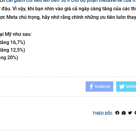
ạch
cắt giảm chi tiêu lên đến 30% cho bộ phận metaverse của 
đâu. Vì vậy, khi bạn nhìn vào giá cả ngày càng tăng của các thi
c Meta chú trọng, hãy nhớ rằng chính những ưu tiên luôn thay
tại Mỹ như sau:
 tăng 16,7%)
 tăng 12,5%)
tăng 20%)
facebook
twitter
THEO DÕI: