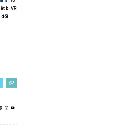
mình
, rõ
ết bị VR
 đổi