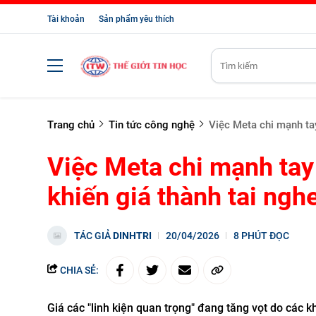
Tài khoản
Sản phẩm yêu thích
Trang chủ
Tin tức công nghệ
Việc Meta chi mạnh tay
Việc Meta chi mạnh tay 
khiến giá thành tai ngh
TÁC GIẢ
DINHTRI
20/04/2026
8 PHÚT ĐỌC
CHIA SẺ:
Giá các "linh kiện quan trọng" đang tăng vọt do các k