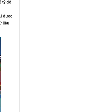
5 tỷ đô
AI được
 liệu