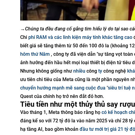
→
Chúng ta đều đang cố gắng tìm hiểu lý do tại sao các
Chi
phí RAM và các linh kiện máy tính khác tăng cao
đ
biết giá sẽ tăng thêm từ 50 đến 100 đô la (khoảng 1
hôm thứ Năm
, công ty đã viện dẫn "sự tăng vọt toàn 
ảnh hưởng đến hầu hết mọi loại thiết bị điện tử tiêu 
Nhưng không giống như
nhiều
công
ty
công nghệ
khá
ưu tiên chi tiêu của Meta cũng là một phần nguyên nh
chuyển hướng mạnh mẽ sang cuộc đua "siêu trí tuệ n
Quest của chính họ trở nên đắt đỏ hơn.
Tiêu tiền như một thủy thủ say rượu
Vào tháng 1, Meta thông báo rằng họ
có kế hoạch chi
đáng kể so với 72 tỷ đô la vào năm 2025 và chỉ 28 tỷ
hạ tầng AI, bao gồm khoản
đầu tư mới trị giá 21 tỷ 