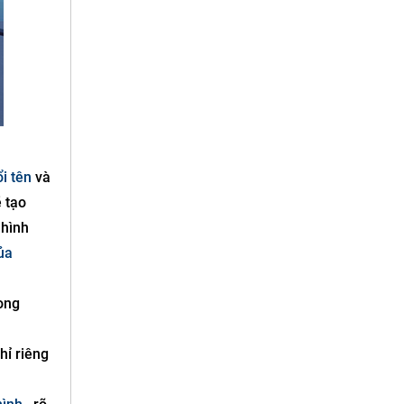
i tên
và
 tạo
 hình
ủa
ong
hỉ riêng