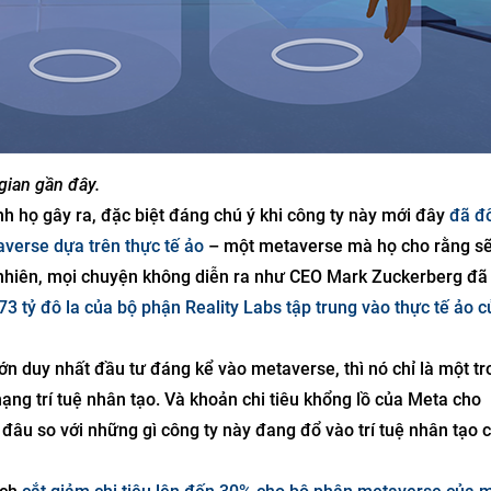
 gian gần đây.
h họ gây ra, đặc biệt đáng chú ý khi công ty này mới đây
đã đổ
verse dựa trên thực tế ảo
– một metaverse mà họ cho rằng sẽ
y nhiên, mọi chuyện không diễn ra như CEO Mark Zuckerberg đã
 73 tỷ đô la của bộ phận Reality Labs tập trung vào thực tế ảo c
ớn duy nhất đầu tư đáng kể vào metaverse, thì nó chỉ là một tr
ạng trí tuệ nhân tạo. Và khoản chi tiêu khổng lồ của Meta cho
u so với những gì công ty này đang đổ vào trí tuệ nhân tạo c