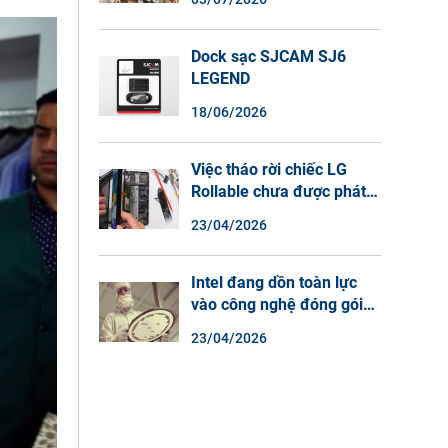
Màu Ban Đêm, Đàm Thoại
2 Chiều
Dock sạc SJCAM SJ6
LEGEND
18/06/2026
Việc tháo rời chiếc LG
Rollable chưa được phát
hành cho thấy lý do tại
23/04/2026
sao điện thoại màn hình
cuộn không phải là một xu
hướng.
Intel đang dồn toàn lực
vào công nghệ đóng gói
chip tiên tiến.
23/04/2026