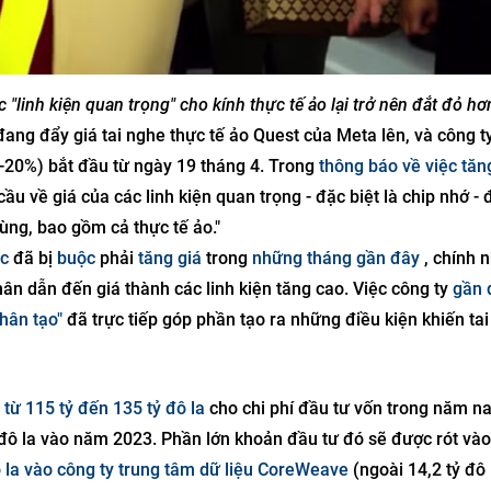
 "linh kiện quan trọng" cho kính thực tế ảo lại trở nên đắt đỏ hơ
ang đẩy giá tai nghe thực tế ảo Quest của Meta lên, và công t
2-20%) bắt đầu từ ngày 19 tháng 4. Trong
thông báo về việc tăn
cầu về giá của các linh kiện quan trọng - đặc biệt là chip nhớ -
dùng, bao gồm cả thực tế ảo."
c
đã bị
buộc
phải
tăng giá
trong
những tháng gần đây
, chính 
ân dẫn đến giá thành các linh kiện tăng cao. Việc công ty
gần 
hân tạo"
đã trực tiếp góp phần tạo ra những điều kiện khiến ta
 từ 115 tỷ đến 135 tỷ đô la
cho chi phí đầu tư vốn trong năm na
 đô la vào năm 2023. Phần lớn khoản đầu tư đó sẽ được rót vào
đô la vào công ty trung tâm dữ liệu CoreWeave
(ngoài 14,2 tỷ đô 