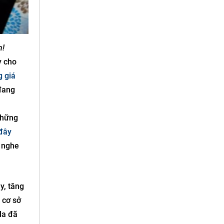
n!
y cho
g giá
 đang
những
đây
i nghe
y, tăng
 cơ sở
la đã