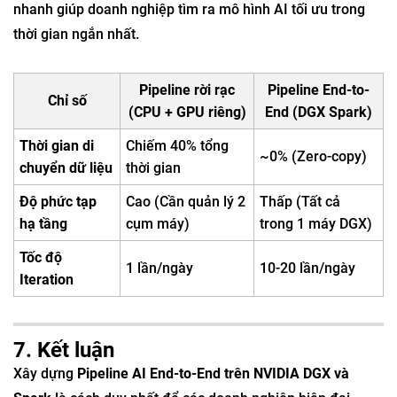
nhanh giúp doanh nghiệp tìm ra mô hình AI tối ưu trong
thời gian ngắn nhất.
Pipeline rời rạc
Pipeline End-to-
Chỉ số
(CPU + GPU riêng)
End (DGX Spark)
Thời gian di
Chiếm 40% tổng
~0% (Zero-copy)
chuyển dữ liệu
thời gian
Độ phức tạp
Cao (Cần quản lý 2
Thấp (Tất cả
hạ tầng
cụm máy)
trong 1 máy DGX)
Tốc độ
1 lần/ngày
10-20 lần/ngày
Iteration
7. Kết luận
Xây dựng
Pipeline AI End-to-End trên NVIDIA DGX và