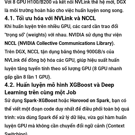
Với 8 GPU H100/B200 và kết nối NVLink thế hệ mới, DGX
là môi trường hoàn hảo cho việc huấn luyện song song.
4.1. Tối ưu hóa với NVLink và NCCL
Khi huấn luyện trên nhiều GPU, các card cần trao đổi
"trọng số" (weights) với nhau. NVIDIA sử dụng thư viện
NCCL (NVIDIA Collective Communications Library)
.
Trên DGX, NCCL tận dụng băng thông 900GB/s của
NVLink để đồng bộ hóa các GPU, giúp hiệu suất huấn
luyện tăng tuyến tính theo số lượng GPU (8 GPU nhanh
gấp gần 8 lần 1 GPU).
4.2. Huấn luyện mô hình XGBoost và Deep
Learning trên cùng một Job
Sử dụng
Spark-XGBoost
hoặc
Horovod on Spark
, bạn có
thể viết một đoạn code duy nhất để điều phối toàn bộ quá
trình: vừa dùng Spark để xử lý dữ liệu, vừa gọi hàm huấn
luyện GPU mà không cần chuyển đổi ngữ cảnh (Context
Switching).