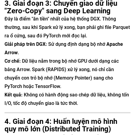
3. Giai đoạn 3: Chuyển giao dữ liệu
"Zero-Copy" sang Deep Learning
Đây là điểm "ăn tiền" nhất của hệ thống DGX. Thông
thường, sau khi Spark xử lý xong, bạn phải ghi file Parquet
ra ổ cứng, sau đó PyTorch mới đọc lại.
Giải pháp trên DGX:
Sử dụng định dạng bộ nhớ
Apache
Arrow
.
Cơ chế:
Dữ liệu nằm trong bộ nhớ GPU dưới dạng các
bảng Arrow. Spark (RAPIDS) xử lý xong, nó chỉ cần
chuyển con trỏ bộ nhớ (Memory Pointer) sang cho
PyTorch hoặc TensorFlow.
Kết quả:
Không có hành động sao chép dữ liệu, không tốn
I/O, tốc độ chuyển giao là tức thời.
4. Giai đoạn 4: Huấn luyện mô hình
quy mô lớn (Distributed Training)