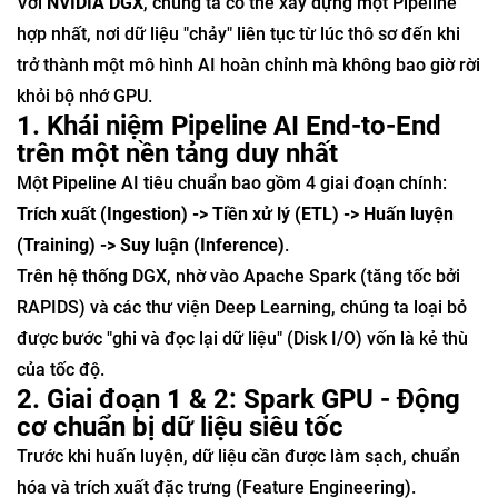
Với
NVIDIA DGX
, chúng ta có thể xây dựng một Pipeline
hợp nhất, nơi dữ liệu "chảy" liên tục từ lúc thô sơ đến khi
trở thành một mô hình AI hoàn chỉnh mà không bao giờ rời
khỏi bộ nhớ GPU.
1. Khái niệm Pipeline AI End-to-End
trên một nền tảng duy nhất
Một Pipeline AI tiêu chuẩn bao gồm 4 giai đoạn chính:
Trích xuất (Ingestion) -> Tiền xử lý (ETL) -> Huấn luyện
(Training) -> Suy luận (Inference)
.
Trên hệ thống DGX, nhờ vào Apache Spark (tăng tốc bởi
RAPIDS) và các thư viện Deep Learning, chúng ta loại bỏ
được bước "ghi và đọc lại dữ liệu" (Disk I/O) vốn là kẻ thù
của tốc độ.
2. Giai đoạn 1 & 2: Spark GPU - Động
cơ chuẩn bị dữ liệu siêu tốc
Trước khi huấn luyện, dữ liệu cần được làm sạch, chuẩn
hóa và trích xuất đặc trưng (Feature Engineering).