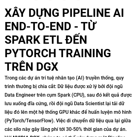
XÂY DỰNG PIPELINE AI
END-TO-END - TỪ
SPARK ETL ĐẾN
PYTORCH TRAINING
TRÊN DGX
Trong các dự án trí tuệ nhân tạo (AI) truyền thống, quy
trình thường bị chia cắt: Dữ liệu được xử lý bởi đội ngũ
Data Engineer trên cụm Spark (CPU), sau đó kết quả được
lưu xuống đĩa cứng, rồi đội ngũ Data Scientist lại tải dữ
liệu đó lên một hệ thống GPU khác để huấn luyện mô hình
(PyTorch/TensorFlow). Việc di chuyển dữ liệu qua lại giữa
các silo này gây lãng phí tới 30-50% thời gian của dự án.