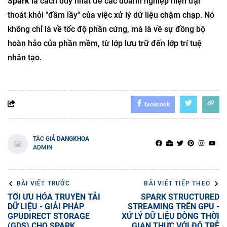
Spark
là cách duy nhất để các doanh nghiệp hiện đại
thoát khỏi "đầm lầy" của việc xử lý dữ liệu chậm chạp. Nó
không chỉ là về tốc độ phần cứng, mà là về sự đồng bộ
hoàn hảo của phần mềm, từ lớp lưu trữ đến lớp trí tuệ
nhân tạo.
facebook
TÁC GIẢ
DANGKHOA
ADMIN
BÀI VIẾT TRƯỚC
BÀI VIẾT TIẾP THEO
TỐI ƯU HÓA TRUYỀN TẢI
SPARK STRUCTURED
DỮ LIỆU - GIẢI PHÁP
STREAMING TRÊN GPU -
GPUDIRECT STORAGE
XỬ LÝ DỮ LIỆU DÒNG THỜI
(GDS) CHO SPARK
GIAN THỰC VỚI ĐỘ TRỄ