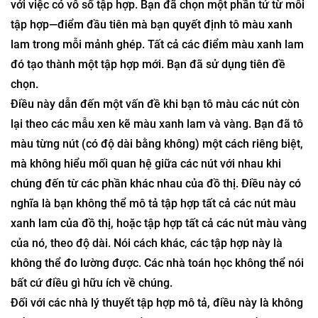
đến những nghịch lý kỳ lạ. Các nhà lý thuyết tập hợp mô tả
tránh nó.
Đồ thị của bạn có vô số mảnh ghép. Điều này tương ứng
với việc có vô số tập hợp. Bạn đã chọn một phần tử từ mỗi
tập hợp—điểm đầu tiên mà bạn quyết định tô màu xanh
lam trong mỗi mảnh ghép. Tất cả các điểm màu xanh lam
đó tạo thành một tập hợp mới. Bạn đã sử dụng tiên đề
chọn.
Điều này dẫn đến một vấn đề khi bạn tô màu các nút còn
lại theo các mẫu xen kẽ màu xanh lam và vàng. Bạn đã tô
màu từng nút (có độ dài bằng không) một cách riêng biệt,
mà không hiểu mối quan hệ giữa các nút với nhau khi
chúng đến từ các phần khác nhau của đồ thị. Điều này có
nghĩa là bạn không thể mô tả tập hợp tất cả các nút màu
xanh lam của đồ thị, hoặc tập hợp tất cả các nút màu vàng
của nó, theo độ dài. Nói cách khác, các tập hợp này là