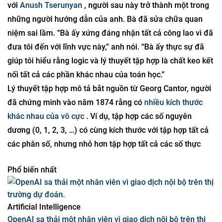
Năm 2014, khi còn là sinh viên cao học năm nhất tại Đại
học Illinois, Bernshteyn đã tham gia một khóa học logic
với
Anush Tserunyan
, người sau này trở thành một trong
những người hướng dẫn của anh. Bà đã sửa chữa quan
niệm sai lầm. “Bà ấy xứng đáng nhận tất cả công lao vì đã
đưa tôi đến với lĩnh vực này,” anh nói. “Bà ấy thực sự đã
giúp tôi hiểu rằng logic và lý thuyết tập hợp là chất keo kết
nối tất cả các phần khác nhau của toán học.”
Lý thuyết tập hợp mô tả bắt nguồn từ Georg Cantor, người
đã chứng minh vào năm 1874 rằng có
nhiều kích thước
khác nhau của vô cực
. Ví dụ, tập hợp các số nguyên
dương (0, 1, 2, 3, …) có cùng kích thước với tập hợp tất cả
các phân số, nhưng nhỏ hơn tập hợp tất cả các số thực
Phổ biến nhất