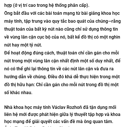
vô hạn có thể đo được theo Lebesgue (thỏa mãn một số
tính chất quan trọng khác). Nghĩa là, một trong những "kệ"
quan trọng nhất của khoa học máy tính tương đương với
một trong những "kệ" quan trọng nhất của lý thuyết tập
hợp (ở vị trí cao trong hệ thống phân cấp).
Ông bắt đầu với các bài toán mạng từ bài giảng khoa học
máy tính, tập trung vào quy tắc bao quát của chúng—rằng
thuật toán của bất kỳ nút nào cũng chỉ sử dụng thông tin
về vùng lân cận cục bộ của nó, bất kể đồ thị có một nghìn
nút hay một tỷ nút.
Để hoạt động đúng cách, thuật toán chỉ cần gán cho mỗi
nút trong một vùng lân cận nhất định một số duy nhất, để
nó có thể ghi lại thông tin về các nút lân cận và đưa ra
hướng dẫn về chúng. Điều đó khá dễ thực hiện trong một
đồ thị hữu hạn: Chỉ cần gán cho mỗi nút trong đồ thị một
số khác nhau.