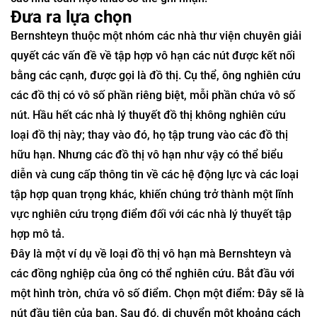
khác nhau của chúng). Công việc của họ là tiếp nhận một
vấn đề, xác định độ phức tạp của một tập hợp mà lời giải
của nó đòi hỏi, và đặt nó vào đúng vị trí trên giá sách, để
các nhà toán học khác có thể ghi nhận.
Đưa ra lựa chọn
Bernshteyn thuộc một nhóm các nhà thư viện chuyên giải
quyết các vấn đề về tập hợp vô hạn các nút được kết nối
bằng các cạnh, được gọi là đồ thị. Cụ thể, ông nghiên cứu
các đồ thị có vô số phần riêng biệt, mỗi phần chứa vô số
nút. Hầu hết các nhà lý thuyết đồ thị không nghiên cứu
loại đồ thị này; thay vào đó, họ tập trung vào các đồ thị
hữu hạn. Nhưng các đồ thị vô hạn như vậy có thể biểu
diễn và cung cấp thông tin về các hệ động lực và các loại
tập hợp quan trọng khác, khiến chúng trở thành một lĩnh
vực nghiên cứu trọng điểm đối với các nhà lý thuyết tập
hợp mô tả.