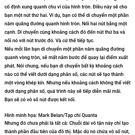
Đây là một ví dụ về loại đồ thị vô hạn mà Bernshteyn và
các đồng nghiệp của ông có thể nghiên cứu. Bắt đầu với
một hình tròn, chứa vô số điểm. Chọn một điểm: Đây sẽ là
nút đầu tiên của bạn. Sau đó, di chuyển một khoảng cách
cố định xung quanh chu vi của hình tròn. Điều này sẽ cho
bạn một nút thứ hai. Ví dụ, bạn có thể di chuyển một phần
năm quãng đường quanh hình tròn. Nối hai nút bằng một
cạnh. Di chuyển cùng khoảng cách đó đến nút thứ ba và
nối nó với nút trước đó. Và cứ thế tiếp tục.
Nếu mỗi lần bạn di chuyển một phần năm quãng đường
quanh vòng tròn, sẽ mất năm bước để quay lại điểm xuất
phát. Nói chung, nếu bạn di chuyển bất kỳ khoảng cách
nào có thể viết dưới dạng phân số, các nút sẽ tạo thành
một vòng khép kín. Nhưng nếu khoảng cách không thể viết
dưới dạng phân số, quá trình này sẽ tiếp diễn mãi mãi.
Bạn sẽ có vô số nút được kết nối.