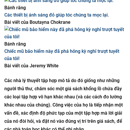
Trí tuệ nhân tạo
Anthropic phản bác sau khi quân đội Mỹ gắn mác "rủi ro
chuỗi cung ứng" cho sản phẩm này.
Tác giả:
Will Knight
Bánh răng
Các thiết bị ánh sáng đỏ giúp tóc chúng ta mọc lại.
Bài viết của
Boutayna Chokrane
Bánh răng
Chiếc mũ bảo hiểm này đã phá hỏng kỳ nghỉ trượt tuyết
của tôi!
Bài viết của
Jeremy White
Các nhà lý thuyết tập hợp mô tả do đó giống như những
người thủ thư, chăm sóc một giá sách khổng lồ chứa đầy
các loại tập hợp vô hạn khác nhau (và các cách đo lường