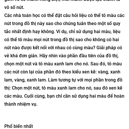
Hãy thực hiện thao tác này cho mọi điểm bắt đầu mới có
thể có trên vòng tròn. Bạn sẽ nhận được một đồ thị bao
gồm vô số mảnh riêng biệt, mỗi mảnh được tạo thành từ
vô số nút.
Các nhà toán học có thể đặt câu hỏi liệu có thể tô màu các
nút trong đồ thị này sao cho chúng tuân theo một số quy
tắc nhất định hay không. Ví dụ, chỉ sử dụng hai màu, liệu
có thể tô màu mọi nút trong đồ thị sao cho không có hai
nút nào được kết nối với nhau có cùng màu? Giải pháp có
vẻ khá đơn giản. Hãy nhìn vào phần đầu tiên của đồ thị,
chọn một nút và tô màu xanh lam cho nó. Sau đó, tô màu
các nút còn lại của phần đó theo kiểu xen kẽ: vàng, xanh
lam, vàng, xanh lam. Làm tương tự với mọi phần trong đồ
thị: Chọn một nút, tô màu xanh lam cho nó, sau đó xen kẽ
các màu. Cuối cùng, bạn chỉ cần sử dụng hai màu để hoàn