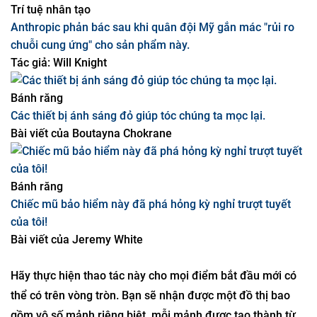
trường dự đoán.
Bài viết của
Kate Knibbs
Trí tuệ nhân tạo
Anthropic phản bác sau khi quân đội Mỹ gắn mác "rủi ro
chuỗi cung ứng" cho sản phẩm này.
Tác giả:
Will Knight
Bánh răng
Các thiết bị ánh sáng đỏ giúp tóc chúng ta mọc lại.
Bài viết của
Boutayna Chokrane
Bánh răng
Chiếc mũ bảo hiểm này đã phá hỏng kỳ nghỉ trượt tuyết
của tôi!
Bài viết của
Jeremy White