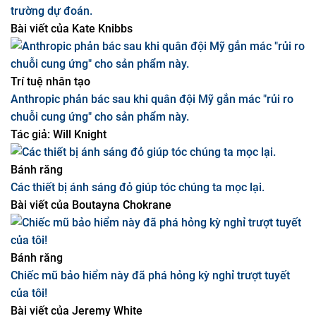
Trí tuệ nhân tạo
OpenAI sa thải một nhân viên vì giao dịch nội bộ trên thị
trường dự đoán.
Bài viết của
Kate Knibbs
Trí tuệ nhân tạo
Anthropic phản bác sau khi quân đội Mỹ gắn mác "rủi ro
chuỗi cung ứng" cho sản phẩm này.
Tác giả:
Will Knight
Bánh răng
Các thiết bị ánh sáng đỏ giúp tóc chúng ta mọc lại.
Bài viết của
Boutayna Chokrane