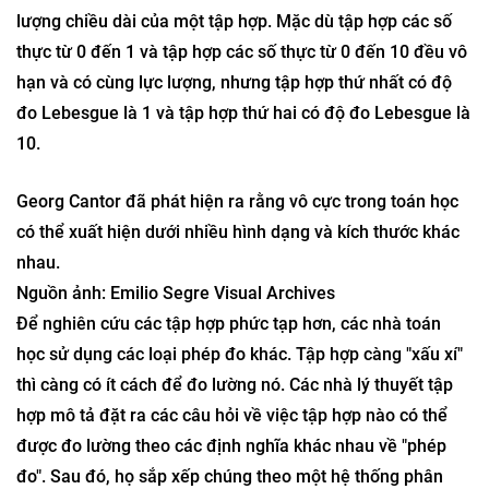
của một tập hợp (trái ngược với khái niệm về kích thước
của Cantor, là “lực lượng” của một tập hợp). Một trong
những loại độ đo đơn giản nhất—độ đo Lebesgue—định
lượng chiều dài của một tập hợp. Mặc dù tập hợp các số
thực từ 0 đến 1 và tập hợp các số thực từ 0 đến 10 đều vô
hạn và có cùng lực lượng, nhưng tập hợp thứ nhất có độ
đo Lebesgue là 1 và tập hợp thứ hai có độ đo Lebesgue là
10.
Georg Cantor đã phát hiện ra rằng vô cực trong toán học
có thể xuất hiện dưới nhiều hình dạng và kích thước khác
nhau.
Nguồn ảnh: Emilio Segre Visual Archives
Để nghiên cứu các tập hợp phức tạp hơn, các nhà toán
học sử dụng các loại phép đo khác. Tập hợp càng "xấu xí"