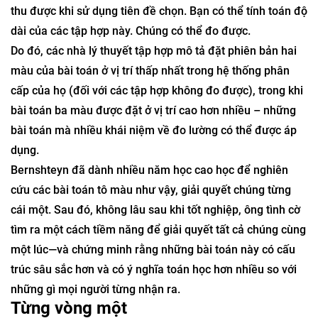
để hoàn thành việc tô màu.
Tuy nhiên, các tập hợp các nút màu xanh lam, vàng và
xanh lục mà bạn thu được đều chỉ là các phần của chu vi
hình tròn, chứ không phải là các điểm phân tán mà bạn
thu được khi sử dụng tiên đề chọn. Bạn có thể tính toán độ
dài của các tập hợp này. Chúng có thể đo được.
Do đó, các nhà lý thuyết tập hợp mô tả đặt phiên bản hai
màu của bài toán ở vị trí thấp nhất trong hệ thống phân
cấp của họ (đối với các tập hợp không đo được), trong khi
bài toán ba màu được đặt ở vị trí cao hơn nhiều – những
bài toán mà nhiều khái niệm về đo lường có thể được áp
dụng.
Bernshteyn đã dành nhiều năm học cao học để nghiên
cứu các bài toán tô màu như vậy, giải quyết chúng từng
cái một. Sau đó, không lâu sau khi tốt nghiệp, ông tình cờ
tìm ra một cách tiềm năng để giải quyết tất cả chúng cùng