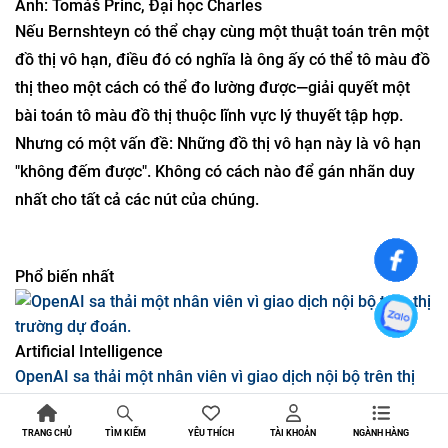
Nhà khoa học máy tính Václav Rozhoň đã tận dụng mối
liên hệ mới được phát hiện giữa lý thuyết tập hợp và khoa
học mạng để giải quyết các vấn đề mà ông quan tâm.
Ảnh: Tomáš Princ, Đại học Charles
Nếu Bernshteyn có thể chạy cùng một thuật toán trên một
đồ thị vô hạn, điều đó có nghĩa là ông ấy có thể tô màu đồ
thị theo một cách có thể đo lường được—giải quyết một
bài toán tô màu đồ thị thuộc lĩnh vực lý thuyết tập hợp.
Nhưng có một vấn đề: Những đồ thị vô hạn này là vô hạn
"không đếm được". Không có cách nào để gán nhãn duy
nhất cho tất cả các nút của chúng.
Phổ biến nhất
TRANG CHỦ
YÊU THÍCH
TÀI KHOẢN
NGÀNH HÀNG
TÌM KIẾM