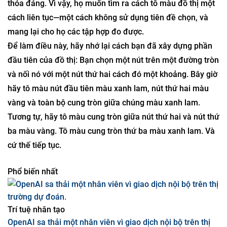
không thể đo lường được. Các nhà toán học không thể nói
bất cứ điều gì hữu ích về chúng.
Đối với các nhà lý thuyết tập hợp mô tả, điều này là không
thỏa đáng. Vì vậy, họ muốn tìm ra cách tô màu đồ thị một
cách liên tục—một cách không sử dụng tiên đề chọn, và
mang lại cho họ các tập hợp đo được.
Để làm điều này, hãy nhớ lại cách bạn đã xây dựng phần
đầu tiên của đồ thị: Bạn chọn một nút trên một đường tròn
và nối nó với một nút thứ hai cách đó một khoảng. Bây giờ
hãy tô màu nút đầu tiên màu xanh lam, nút thứ hai màu
vàng và toàn bộ cung tròn giữa chúng màu xanh lam.
Tương tự, hãy tô màu cung tròn giữa nút thứ hai và nút thứ
ba màu vàng. Tô màu cung tròn thứ ba màu xanh lam. Và
cứ thế tiếp tục.
Phổ biến nhất