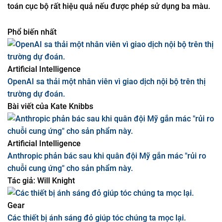
Các nhà khoa học máy tính muốn biết một thuật toán cụ
thể cần bao nhiêu bước. Ví dụ, bất kỳ thuật toán cục bộ
nào có thể giải quyết bài toán định tuyến chỉ với hai màu
đều cực kỳ kém hiệu quả, nhưng có thể tìm thấy một thuật
toán cục bộ rất hiệu quả nếu được phép sử dụng ba màu.
Phổ biến nhất
Artificial Intelligence
OpenAI sa thải một nhân viên vì giao dịch nội bộ trên thị
trường dự đoán.
Bài viết của
Kate Knibbs
Artificial Intelligence
Anthropic phản bác sau khi quân đội Mỹ gắn mác "rủi ro
chuỗi cung ứng" cho sản phẩm này.