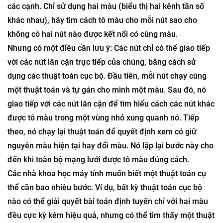
với các kênh được sử dụng bởi các bộ định tuyến lân cận.
Các nhà khoa học máy tính có thể diễn giải lại bài toán
này như một bài toán tô màu trên đồ thị: Biểu diễn mỗi bộ
định tuyến như một nút, và kết nối các nút lân cận bằng
các cạnh. Chỉ sử dụng hai màu (biểu thị hai kênh tần số
khác nhau), hãy tìm cách tô màu cho mỗi nút sao cho
không có hai nút nào được kết nối có cùng màu.
Nhưng có một điều cần lưu ý: Các nút chỉ có thể giao tiếp
với các nút lân cận trực tiếp của chúng, bằng cách sử
dụng các thuật toán cục bộ. Đầu tiên, mỗi nút chạy cùng
một thuật toán và tự gán cho mình một màu. Sau đó, nó
giao tiếp với các nút lân cận để tìm hiểu cách các nút khác
được tô màu trong một vùng nhỏ xung quanh nó. Tiếp
theo, nó chạy lại thuật toán để quyết định xem có giữ
nguyên màu hiện tại hay đổi màu. Nó lặp lại bước này cho
đến khi toàn bộ mạng lưới được tô màu đúng cách.