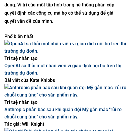
các vấn đề điển hình hơn trong các lĩnh vực toán học
khác. Các nhà toán học trong một số lĩnh vực, chẳng hạn
như hệ động lực, lý thuyết nhóm và lý thuyết xác suất, cần
thông tin về kích thước của các tập hợp mà họ đang sử
dụng. Vị trí của một tập hợp trong hệ thống phân cấp
quyết định các công cụ mà họ có thể sử dụng để giải
quyết vấn đề của mình.
Phổ biến nhất
Trí tuệ nhân tạo
OpenAI sa thải một nhân viên vì giao dịch nội bộ trên thị
trường dự đoán.
Bài viết của
Kate Knibbs