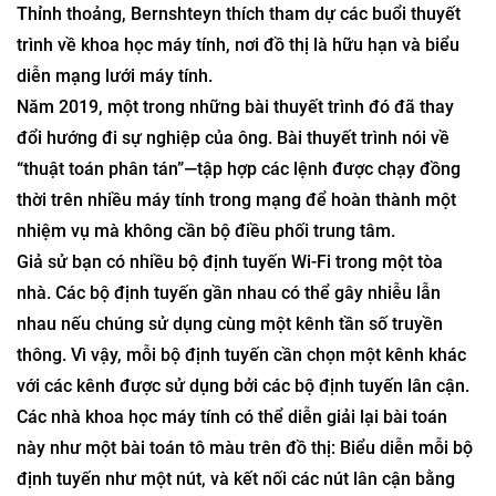
một lúc—và chứng minh rằng những bài toán này có cấu
trúc sâu sắc hơn và có ý nghĩa toán học hơn nhiều so với
những gì mọi người từng nhận ra.
Từng vòng một
Thỉnh thoảng, Bernshteyn thích tham dự các buổi thuyết
trình về khoa học máy tính, nơi đồ thị là hữu hạn và biểu
diễn mạng lưới máy tính.
Năm 2019, một trong những bài thuyết trình đó đã thay
đổi hướng đi sự nghiệp của ông. Bài thuyết trình nói về
“thuật toán phân tán”—tập hợp các lệnh được chạy đồng
thời trên nhiều máy tính trong mạng để hoàn thành một
nhiệm vụ mà không cần bộ điều phối trung tâm.
Giả sử bạn có nhiều bộ định tuyến Wi-Fi trong một tòa
nhà. Các bộ định tuyến gần nhau có thể gây nhiễu lẫn
nhau nếu chúng sử dụng cùng một kênh tần số truyền
thông. Vì vậy, mỗi bộ định tuyến cần chọn một kênh khác