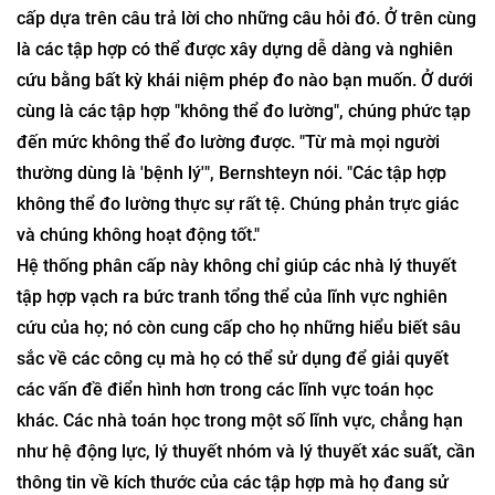
thì càng có ít cách để đo lường nó. Các nhà lý thuyết tập
hợp mô tả đặt ra các câu hỏi về việc tập hợp nào có thể
được đo lường theo các định nghĩa khác nhau về "phép
đo". Sau đó, họ sắp xếp chúng theo một hệ thống phân
cấp dựa trên câu trả lời cho những câu hỏi đó. Ở trên cùng
là các tập hợp có thể được xây dựng dễ dàng và nghiên
cứu bằng bất kỳ khái niệm phép đo nào bạn muốn. Ở dưới
cùng là các tập hợp "không thể đo lường", chúng phức tạp
đến mức không thể đo lường được. "Từ mà mọi người
thường dùng là 'bệnh lý'", Bernshteyn nói. "Các tập hợp
không thể đo lường thực sự rất tệ. Chúng phản trực giác
và chúng không hoạt động tốt."
Hệ thống phân cấp này không chỉ giúp các nhà lý thuyết
tập hợp vạch ra bức tranh tổng thể của lĩnh vực nghiên
cứu của họ; nó còn cung cấp cho họ những hiểu biết sâu
sắc về các công cụ mà họ có thể sử dụng để giải quyết