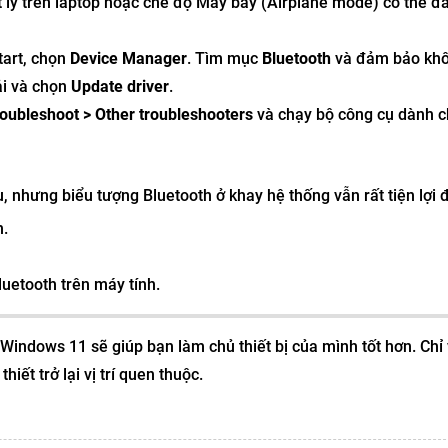
 lý trên laptop hoặc chế độ Máy bay (Airplane mode) có thể đã
tart, chọn
Device Manager
. Tìm mục
Bluetooth
và đảm bảo khô
ải và chọn
Update driver
.
roubleshoot > Other troubleshooters
và chạy bộ công cụ dành 
 nhưng biểu tượng Bluetooth ở khay hệ thống vẫn rất tiện lợi 
h.
luetooth trên máy tính.
Windows 11 sẽ giúp bạn làm chủ thiết bị của mình tốt hơn. Chỉ 
ết trở lại vị trí quen thuộc.