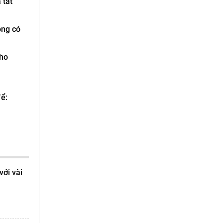
 tắt
ng có
cho
để:
với vài