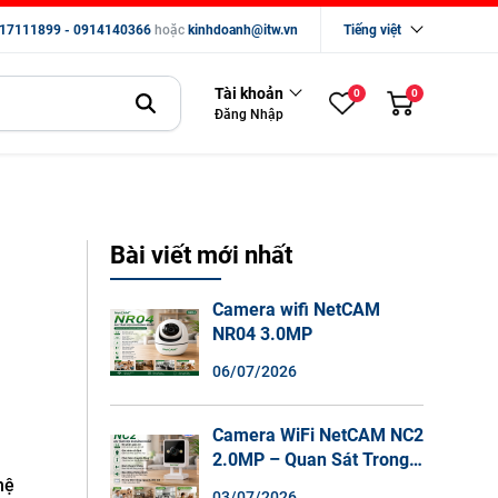
17111899 - 0914140366
hoặc
kinhdoanh@itw.vn
Tiếng việt
Tài khoản
0
0
Đăng Nhập
Bài viết mới nhất
Camera wifi NetCAM
NR04 3.0MP
06/07/2026
Camera WiFi NetCAM NC2
2.0MP – Quan Sát Trong
Nhà Sắc Nét, Ghi Hình
hệ
03/07/2026