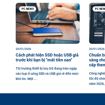
PC NEWS
PC NE
20/01/2026
20/01/2026
Cách phát hiện SSD hoặc USB giả
Chuẩn b
trước khi bạn bị "mất tiền oan"
sàng ch
cấp then
Thị trường thiết bị lưu trữ đang tràn ngập
Công nghệ
các loại ổ cứng SSD và USB giá rẻ đến mức
tốc độ chó
khó tin. Một ...
năm 2026, 