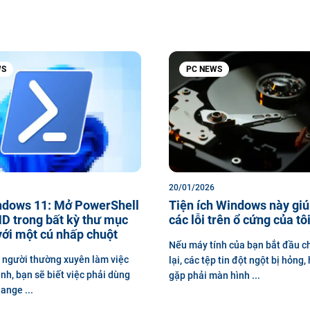
WS
PC NEWS
20/01/2026
dows 11: Mở PowerShell
Tiện ích Windows này gi
D trong bất kỳ thư mục
các lỗi trên ổ cứng của tô
với một cú nhấp chuột
Nếu máy tính của bạn bắt đầu 
 người thường xuyên làm việc
lại, các tệp tin đột ngột bị hỏng
ệnh, bạn sẽ biết việc phải dùng
gặp phải màn hình ...
ange ...