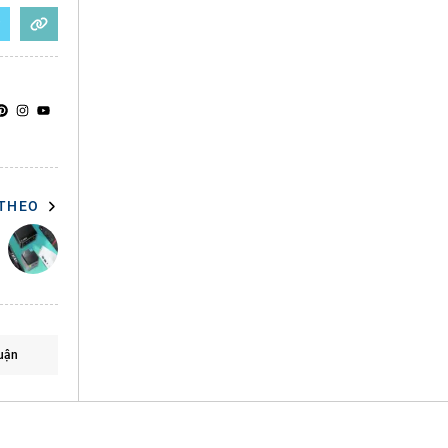
 THEO
uận