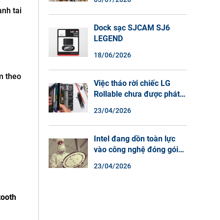
Màu Ban Đêm, Đàm Thoại
anh tai
2 Chiều
Dock sạc SJCAM SJ6
LEGEND
18/06/2026
m theo
Việc tháo rời chiếc LG
Rollable chưa được phát
hành cho thấy lý do tại
23/04/2026
sao điện thoại màn hình
cuộn không phải là một xu
hướng.
Intel đang dồn toàn lực
vào công nghệ đóng gói
chip tiên tiến.
23/04/2026
tooth