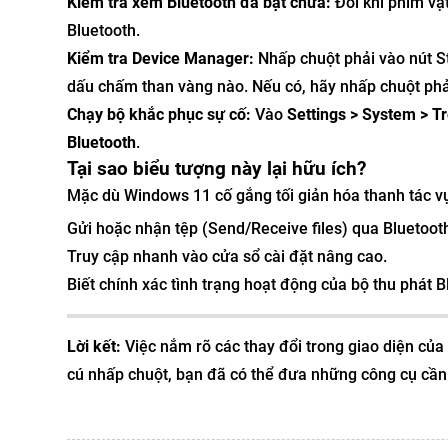
Kiểm tra xem Bluetooth đã bật chưa:
Đôi khi phím vật
Bluetooth.
Kiểm tra Device Manager:
Nhấp chuột phải vào nút S
dấu chấm than vàng nào. Nếu có, hãy nhấp chuột ph
Chạy bộ khắc phục sự cố:
Vào
Settings > System > T
Bluetooth
.
Tại sao biểu tượng này lại hữu ích?
Mặc dù Windows 11 cố gắng tối giản hóa thanh tác vụ,
Gửi hoặc nhận tệp (Send/Receive files) qua Bluetoot
Truy cập nhanh vào cửa sổ cài đặt nâng cao.
Biết chính xác tình trạng hoạt động của bộ thu phát B
Lời kết:
Việc nắm rõ các thay đổi trong giao diện của 
cú nhấp chuột, bạn đã có thể đưa những công cụ cần thi