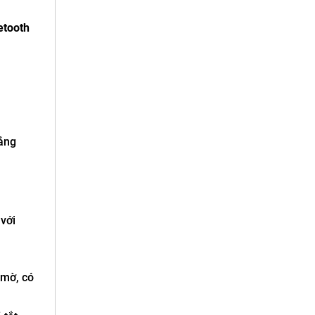
etooth
bảng
 với
 mờ, có