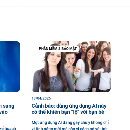
PHẦN MỀM & BẢO MẬT
13/04/2026
n sang
Cảnh báo: dùng ứng dụng AI này
 vào
có thể khiến bạn “lộ” với bạn bè
Một ứng dụng AI đang gây chú ý không chỉ
 kế hoạch
vì tính năng mới mà còn vì cách nó vô tình