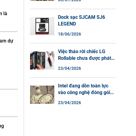
Màu Ban Đêm, Đàm Thoại
2 Chiều
m là
Dock sạc SJCAM SJ6
LEGEND
18/06/2026
ham dự
Việc tháo rời chiếc LG
Rollable chưa được phát
hành cho thấy lý do tại
23/04/2026
sao điện thoại màn hình
cuộn không phải là một xu
hướng.
Intel đang dồn toàn lực
vào công nghệ đóng gói
chip tiên tiến.
23/04/2026
ng