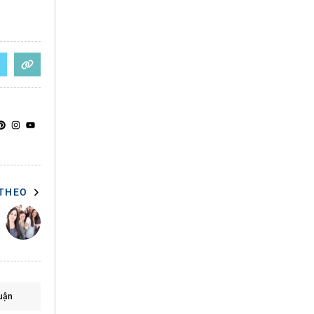
 THEO
uận