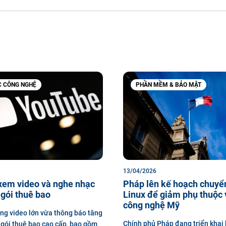
C CÔNG NGHỆ
PHẦN MỀM & BẢO MẬT
13/04/2026
xem video và nghe nhạc
Pháp lên kế hoạch chuyể
 gói thuê bao
Linux để giảm phụ thuộc
công nghệ Mỹ
ng video lớn vừa thông báo tăng
Chính phủ Pháp đang triển khai
i gói thuê bao cao cấp, bao gồm