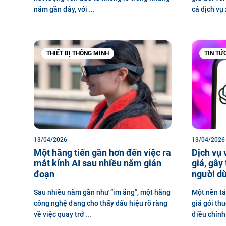
năm gần đây, với ...
cả dịch vụ 
THIẾT BỊ THÔNG MINH
TIN TỨ
13/04/2026
13/04/2026
Một hãng tiến gần hơn đến việc ra
Dịch vụ 
mắt kính AI sau nhiều năm gián
giá, gây
đoạn
người d
Sau nhiều năm gần như “im ắng”, một hãng
Một nền tả
công nghệ đang cho thấy dấu hiệu rõ ràng
giá gói th
về việc quay trở ...
điều chỉnh