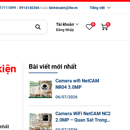
17111899 - 0914140366
hoặc
kinhdoanh@itw.vn
Tiếng việt
Tài khoản
0
0
Đăng Nhập
kiện
Bài viết mới nhất
Camera wifi NetCAM
NR04 3.0MP
06/07/2026
Camera WiFi NetCAM NC2
2.0MP – Quan Sát Trong
Nhà Sắc Nét, Ghi Hình
 nhất
03/07/2026