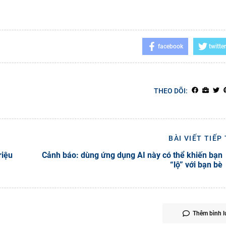
facebook
twitter
THEO DÕI:
BÀI VIẾT TIẾP
riệu
Cảnh báo: dùng ứng dụng AI này có thể khiến bạn
“lộ” với bạn bè
Thêm bình l