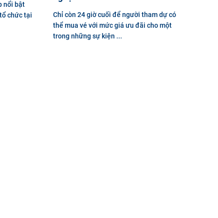
 nổi bật
Chỉ còn 24 giờ cuối để người tham dự có
tổ chức tại
thể mua vé với mức giá ưu đãi cho một
trong những sự kiện ...