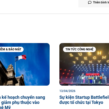
Thêm bình l
ỀM & BẢO MẬT
TIN TỨC CÔNG NGHỆ
13/04/2026
n kế hoạch chuyển sang
Sự kiện Startup Battlefie
 giảm phụ thuộc vào
được tổ chức tại Tokyo
hệ Mỹ