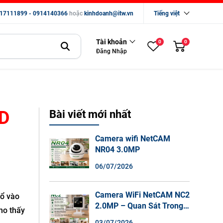
17111899 - 0914140366
hoặc
kinhdoanh@itw.vn
Tiếng việt
Tài khoản
0
0
Đăng Nhập
SD
Bài viết mới nhất
Camera wifi NetCAM
NR04 3.0MP
06/07/2026
Camera WiFi NetCAM NC2
đổ vào
2.0MP – Quan Sát Trong
ho thấy
Nhà Sắc Nét, Ghi Hình
03/07/2026