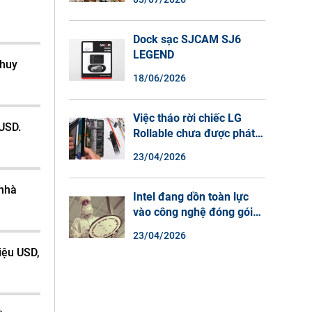
Màu Ban Đêm, Đàm Thoại
2 Chiều
Dock sạc SJCAM SJ6
LEGEND
 huy
18/06/2026
Việc tháo rời chiếc LG
 USD.
Rollable chưa được phát
hành cho thấy lý do tại
23/04/2026
sao điện thoại màn hình
cuộn không phải là một xu
 nhà
hướng.
Intel đang dồn toàn lực
vào công nghệ đóng gói
chip tiên tiến.
23/04/2026
iệu USD,