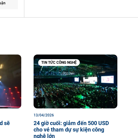
uận
TIN TỨC CÔNG NGHỆ
13/04/2026
ld sẽ
24 giờ cuối: giảm đến 500 USD
cho vé tham dự sự kiện công
nghệ lớn