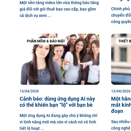
Một nền tảng video lớn vừa thông báo tăng
Chính phủ 
giá đối với gói thuê bao cao cấp, bao gồm
chuyển đổi
cả dịch vụ xem ...
công quyền
PHẦN MỀM & BẢO MẬT
THIẾT 
13/04/2026
13/04/2026
Cảnh báo: dùng ứng dụng AI này
Một hãng
có thể khiến bạn “lộ” với bạn bè
mắt kính
đoạn
Một ứng dụng AI đang gây chú ý không chỉ
Sau nhiều 
vì tính năng mới mà còn vì cách nó vô tình
công nghệ 
tiết lộ hoạt ...