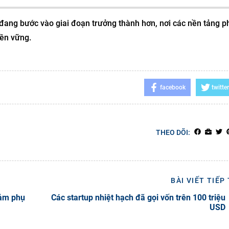
ố đang bước vào giai đoạn trưởng thành hơn, nơi các nền tảng p
bền vững.
facebook
twitter
THEO DÕI:
BÀI VIẾT TIẾP
iảm phụ
Các startup nhiệt hạch đã gọi vốn trên 100 triệu
USD