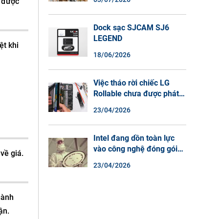
n được
Màu Ban Đêm, Đàm Thoại
2 Chiều
Dock sạc SJCAM SJ6
LEGEND
ệt khi
18/06/2026
Việc tháo rời chiếc LG
Rollable chưa được phát
hành cho thấy lý do tại
23/04/2026
sao điện thoại màn hình
cuộn không phải là một xu
hướng.
Intel đang dồn toàn lực
vào công nghệ đóng gói
về giá.
chip tiên tiến.
23/04/2026
gành
ận.