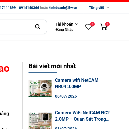
17111899 - 0914140366
hoặc
kinhdoanh@itw.vn
Tiếng việt
Tài khoản
0
0
Đăng Nhập
ao
Bài viết mới nhất
Camera wifi NetCAM
NR04 3.0MP
06/07/2026
Camera WiFi NetCAM NC2
quảng
2.0MP – Quan Sát Trong
Nhà Sắc Nét, Ghi Hình
03/07/2026