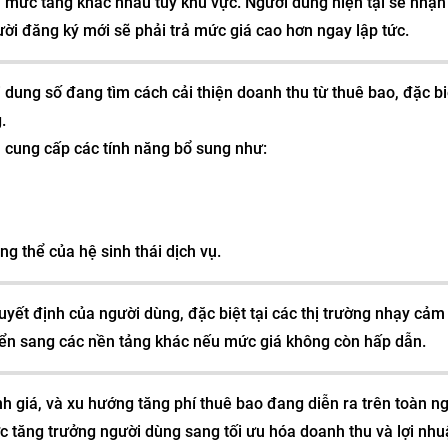
ới mức tăng khác nhau tùy khu vực. Người dùng hiện tại sẽ nhậ
gười đăng ký mới sẽ phải trả mức giá cao hơn ngay lập tức.
 dung số đang tìm cách cải thiện doanh thu từ thuê bao, đặc bi
.
 cung cấp các tính năng bổ sung như:
ng thể của hệ sinh thái dịch vụ.
yết định của người dùng, đặc biệt tại các thị trường nhạy cảm 
ển sang các nền tảng khác nếu mức giá không còn hấp dẫn.
nh giá, và xu hướng tăng phí thuê bao đang diễn ra trên toàn n
c tăng trưởng người dùng sang tối ưu hóa doanh thu và lợi nhu