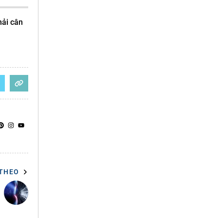
hải cân
 THEO