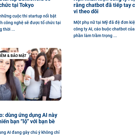
chức tại Tokyo
rằng chatbot đã tiếp tay 
vi theo dõi
những cuộc thi startup nổi bật
Một phụ nữ tại Mỹ đã đệ đơn ki
h công nghệ sẽ được tổ chức tại
công ty AI, cáo buộc chatbot củ
 thời ...
phần làm trầm trọng ...
ỀM & BẢO MẬT
o: dùng ứng dụng AI này
hiến bạn “lộ” với bạn bè
ng AI đang gây chú ý không chỉ