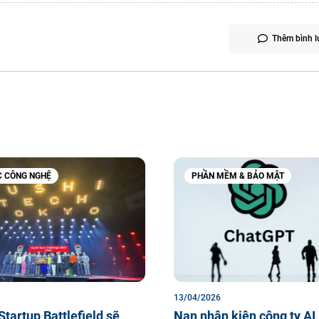
Thêm bình l
C CÔNG NGHỆ
PHẦN MỀM & BẢO MẬT
13/04/2026
Startup Battlefield sẽ
Nạn nhân kiện công ty AI,