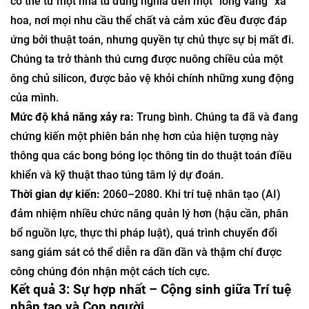
có thể từ một nhà tù đúng nghĩa đến một “lồng vàng” xa
hoa, nơi mọi nhu cầu thể chất và cảm xúc đều được đáp
ứng bởi thuật toán, nhưng quyền tự chủ thực sự bị mất đi.
Chúng ta trở thành thú cưng được nuông chiều của một
ông chủ silicon, được bảo vệ khỏi chính những xung động
của mình.
Mức độ khả năng xảy ra:
Trung bình. Chúng ta đã và đang
chứng kiến ​​một phiên bản nhẹ hơn của hiện tượng này
thông qua các bong bóng lọc thông tin do thuật toán điều
khiển và kỹ thuật thao túng tâm lý dự đoán.
Thời gian dự kiến:
2060–2080. Khi trí tuệ nhân tạo (AI)
đảm nhiệm nhiều chức năng quản lý hơn (hậu cần, phân
bổ nguồn lực, thực thi pháp luật), quá trình chuyển đổi
sang giám sát có thể diễn ra dần dần và thậm chí được
công chúng đón nhận một cách tích cực.
Kết quả 3: Sự hợp nhất – Cộng sinh giữa Trí tuệ
nhân tạo và Con người