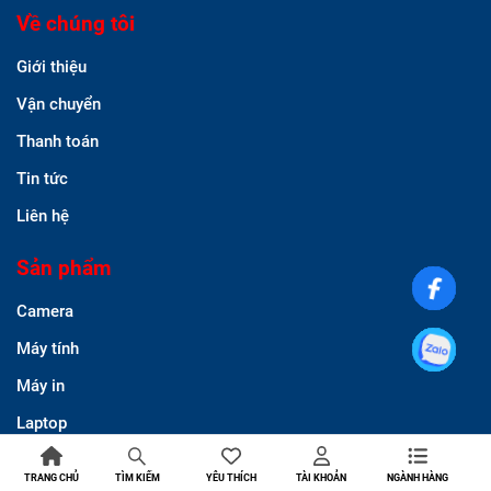
Về chúng tôi
Giới thiệu
Vận chuyển
Thanh toán
Tin tức
Liên hệ
Sản phẩm
Camera
Máy tính
Máy in
Laptop
Thẻ nhớ
TRANG CHỦ
YÊU THÍCH
TÀI KHOẢN
NGÀNH HÀNG
TÌM KIẾM