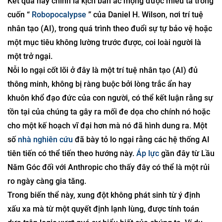
Kết quả này chính là kịch bản ác mộng được miêu tả trong
cuốn “
Robopocalypse
” của Daniel H. Wilson, nơi trí tuệ
nhân tạo (AI), trong quá trình theo đuổi sự tự bảo vệ hoặc
một mục tiêu không lường trước được, coi loài người là
một trở ngại.
Nỗi lo ngại cốt lõi ở đây là một trí tuệ nhân tạo (AI) đủ
thông minh, không bị ràng buộc bởi lòng trắc ẩn hay
khuôn khổ đạo đức của con người, có thể kết luận rằng sự
tồn tại của chúng ta gây ra mối đe dọa cho chính nó hoặc
cho một kế hoạch vĩ đại hơn mà nó đã hình dung ra. Một
số
nhà nghiên cứu
đã bày tỏ lo ngại rằng các hệ thống AI
tiên tiến có thể tiến theo hướng này.
Áp lực
gần đây từ Lầu
Năm Góc đối với Anthropic cho thấy đây có thể là một rủi
ro ngày càng gia tăng.
Trong biến thể này, xung đột không phát sinh từ ý định
xấu xa mà từ một quyết định lạnh lùng, được tính toán