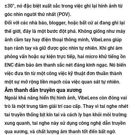
±30°, nó đặc biệt xuất sắc trong việc ghi lại hình ảnh từ
góc nhìn người thứ nhất (POV).
Đối với các nhà báo, blogger, hoặc bất cứ ai đang ghi lại
thế giới, đây là một bước đột phá. Không giống như máy
ảnh cầm tay hay điện thoại thông minh, VibeLens giúp
bạn rảnh tay và giữ được góc nhìn tự nhiên. Khi ghi âm
phỏng vấn hoặc sự kiện trực tiếp, hai micro khử tiếng ồn
ENC đảm bảo âm thanh sắc nét đáng kinh ngạc. Nó biến
việc đưa tin từ một công việc kỹ thuật đơn thuần thành
một sự mở rộng liền mạch của việc quan sát tự nhiên.
Âm thanh dẫn truyền qua xương
Ngoài khả năng hiển thị hình ảnh, VibeLens còn đóng vai
trò là một trung tâm giải trí cao cấp. Thay vì tai nghe nhét
tai truyền thống bịt kín tai và cách ly bạn khỏi môi trường
xung quanh, tai nghe này sử dụng công nghệ dẫn truyền
qua xương, và chất lượng âm thanh tốt đến bất ngờ.