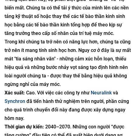
biến mất. Chúng ta có thể tải ý thức của mình lên các nền
tảng kỹ thuật số hoặc thay thế các tế bào thần kinh sinh
học bằng các tế bào thần kinh tổng hợp để theo kịp sự
tăng trưởng theo cấp số nhân của trí tuệ máy móc.
Trong khi chúng ta trở nên có năng lực hơn, chúng ta cũng
trở nên ít mang tính sinh học hơn. Nguy cơ ở đây là sự mất
mát "tia sáng nhân văn" - những cảm xúc hỗn loạn, thiếu
hiệu quả và những bước nhảy vọt sáng tạo định hình nên
loài người chúng ta - được thay thế bằng hiệu quả không
ngừng nghỉ của máy móc.
Xác suất:
Cao. Với việc các công ty như
Neuralink
và
Synchron
đã tiến hành thử nghiệm trên người, phần cứng
cho quá trình chuyển đổi này đang được xây dựng ngay
hôm nay.
Thời gian dự kiến:
2040–2070. Những con người “được
tăng cường” đầu tiên có thể đã xuất hiện dưới dạng sơ