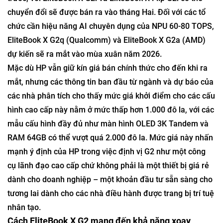
hiệu của mình khỏi bất kỳ nhà cung cấp chip nào.
Như được thể hiện trong
bài đánh giá thực tế
này , thiết kế
của EliteBook X G2 vẫn giữ được cảm giác cao cấp và
chắc chắn mặc dù trọng lượng rất nhẹ.
Chiến lược định giá và khả năng cung ứng
HP đang ưu tiên các cấu hình dựa trên nền tảng Intel
trước, với EliteBook X G2i và EliteBook X Flip G2i có thể
chuyển đổi sẽ được bán ra vào tháng Hai. Đối với các tổ
chức cần hiệu năng AI chuyên dụng của NPU 60-80 TOPS,
EliteBook X G2q (Qualcomm) và EliteBook X G2a (AMD)
dự kiến ​​sẽ ra mắt vào mùa xuân năm 2026.
Mặc dù HP vẫn giữ kín giá bán chính thức cho đến khi ra
mắt, nhưng các thông tin ban đầu từ ngành và dự báo của
các nhà phân tích cho thấy mức giá khởi điểm cho các cấu
hình cao cấp này nằm ở mức thấp hơn 1.000 đô la, với các
mẫu cấu hình đầy đủ như màn hình OLED 3K Tandem và
RAM 64GB có thể vượt quá 2.000 đô la. Mức giá này nhấn