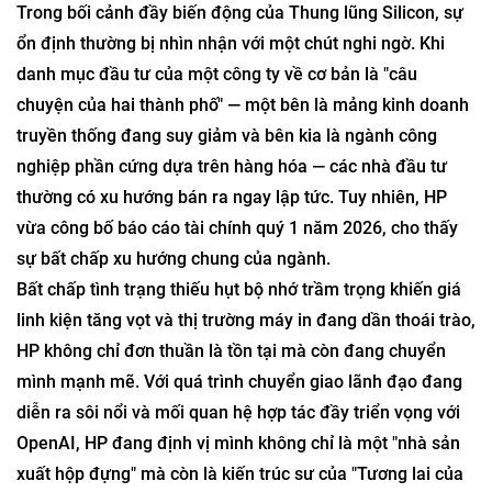
Trong bối cảnh đầy biến động của Thung lũng Silicon, sự
ổn định thường bị nhìn nhận với một chút nghi ngờ. Khi
danh mục đầu tư của một công ty về cơ bản là "câu
chuyện của hai thành phố" — một bên là mảng kinh doanh
truyền thống đang suy giảm và bên kia là ngành công
nghiệp phần cứng dựa trên hàng hóa — các nhà đầu tư
thường có xu hướng bán ra ngay lập tức. Tuy nhiên, HP
vừa công bố báo cáo tài chính quý 1 năm 2026, cho thấy
sự bất chấp xu hướng chung của ngành.
Bất chấp tình trạng thiếu hụt bộ nhớ trầm trọng khiến giá
linh kiện tăng vọt và thị trường máy in đang dần thoái trào,
HP không chỉ đơn thuần là tồn tại mà còn đang chuyển
mình mạnh mẽ. Với quá trình chuyển giao lãnh đạo đang
diễn ra sôi nổi và mối quan hệ hợp tác đầy triển vọng với
OpenAI, HP đang định vị mình không chỉ là một "nhà sản
xuất hộp đựng" mà còn là kiến ​​trúc sư của "Tương lai của