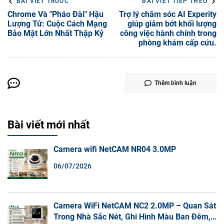
facebook
TÁC GIẢ
DANGKHOA
ADMIN
BÀI VIẾT TRƯỚC
BÀI VIẾT TIẾP THEO
Chrome Và "Pháo Đài" Hậu
Trợ lý chăm sóc AI Experity
Lượng Tử: Cuộc Cách Mạng
giúp giảm bớt khối lượng
Bảo Mật Lớn Nhất Thập Kỷ
công việc hành chính trong
phòng khám cấp cứu.
Thêm bình luận
Bài viết mới nhất