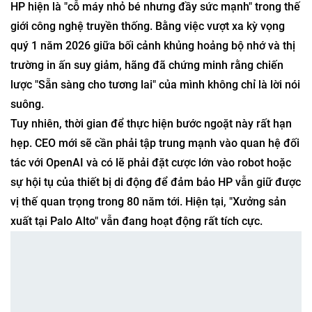
xuất, nhưng tầm nhìn của ông về “Kinh tế silicon” và máy
tính cá nhân AI hoàn toàn phù hợp với lộ trình hiện tại của
HP. Ông có thể cung cấp sức mạnh kỹ thuật mà HP cần để
chuyển đổi từ một nhà sản xuất hộp đựng linh kiện thành
một công ty kiến ​​trúc AI.
Tóm lại
HP hiện là "cỗ máy nhỏ bé nhưng đầy sức mạnh" trong thế
giới công nghệ truyền thống. Bằng việc vượt xa kỳ vọng
quý 1 năm 2026 giữa bối cảnh khủng hoảng bộ nhớ và thị
trường in ấn suy giảm, hãng đã chứng minh rằng chiến
lược "Sẵn sàng cho tương lai" của mình không chỉ là lời nói
suông.
Tuy nhiên, thời gian để thực hiện bước ngoặt này rất hạn
hẹp. CEO mới sẽ cần phải tập trung mạnh vào quan hệ đối
tác với OpenAI và có lẽ phải đặt cược lớn vào robot hoặc
sự hội tụ của thiết bị di động để đảm bảo HP vẫn giữ được