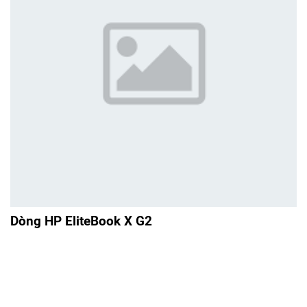
vị thế quan trọng trong 80 năm tới. Hiện tại, "Xưởng sản
xuất tại Palo Alto" vẫn đang hoạt động rất tích cực.