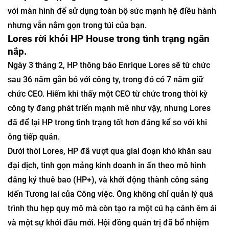
với màn hình để sử dụng toàn bộ sức mạnh hệ điều hành
nhưng vẫn nằm gọn trong túi của bạn.
Lores rời khỏi HP House trong tình trạng ngăn
nắp.
Ngày 3 tháng 2, HP thông báo Enrique Lores sẽ từ chức
sau 36 năm gắn bó với công ty, trong đó có 7 năm giữ
chức CEO. Hiếm khi thấy một CEO từ chức trong thời kỳ
công ty đang phát triển mạnh mẽ như vậy, nhưng Lores
đã để lại HP trong tình trạng tốt hơn đáng kể so với khi
ông tiếp quản.
Dưới thời Lores, HP đã vượt qua giai đoạn khó khăn sau
đại dịch, tinh gọn mảng kinh doanh in ấn theo mô hình
đăng ký thuê bao (HP+), và khởi động thành công sáng
kiến ​​Tương lai của Công việc. Ông không chỉ quản lý quá
trình thu hẹp quy mô mà còn tạo ra một cú hạ cánh êm ái
và một sự khởi đầu mới. Hội đồng quản trị đã bổ nhiệm