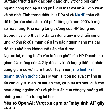
Sự tăng trưởng này đặc biệt đáng chú ý trong bối cảnh
ngành công nghiệp đang phải đối mặt với nhiều khó khăn
về bộ nhớ. Tình trạng thiếu hụt DRAM và
NAND
toàn cầu
đã buộc các nhà sản xuất phải tăng giá hơn 200% ở một
số mặt hàng. Khả năng tăng trưởng của HP trong môi
trường này cho thấy họ đã tận dụng quy mô chuỗi cung
ứng khổng lồ của mình để đảm bảo nguồn hàng mà các
đối thủ nhỏ hơn không thể tiếp cận được.
Ngược lại, mảng In ấn vẫn là "con ghẻ" của HP. Doanh thu
giảm 2% xuống còn 4,2 tỷ đô la, với số lượng thiết bị phần
cứng giảm so với năm trước. Tuy nhiên,
mô hình kinh
doanh truyền thống
của HP vẫn là "con bò sữa"; mảng in
ấn vẫn duy trì biên lợi nhuận cao, giúp tài trợ hiệu quả cho
hoạt động nghiên cứu và phát triển của công ty hướng tới
những mục tiêu tương lai hơn.
Yếu tố OpenAI: Vượt xa cụm từ "máy tính AI" gây