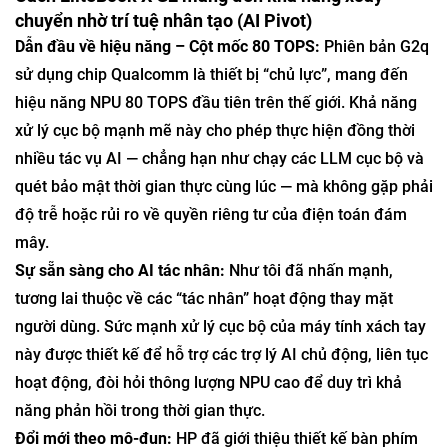
mạnh ý định của HP trong việc định vị G2 như một công
cụ lãnh đạo cao cấp chứ không phải là một thiết bị giá rẻ
dành cho doanh nghiệp – một khoản đầu tư sẵn sàng cho
tương lai dành cho các nhà điều hành được trang bị trí tuệ
nhân tạo.
Cách EliteBook X G2 mang đến khả năng xoay
chuyển nhờ trí tuệ nhân tạo (AI Pivot)
Dẫn đầu về hiệu năng – Cột mốc 80 TOPS:
Phiên bản G2q
sử dụng chip Qualcomm là thiết bị “chủ lực”, mang đến
hiệu năng NPU 80 TOPS đầu tiên trên thế giới. Khả năng
xử lý cục bộ mạnh mẽ này cho phép thực hiện đồng thời
nhiều tác vụ AI — chẳng hạn như chạy các LLM cục bộ và
quét bảo mật thời gian thực cùng lúc — mà không gặp phải
độ trễ hoặc rủi ro về quyền riêng tư của điện toán đám
mây.
Sự sẵn sàng cho AI tác nhân:
Như tôi đã nhấn mạnh,