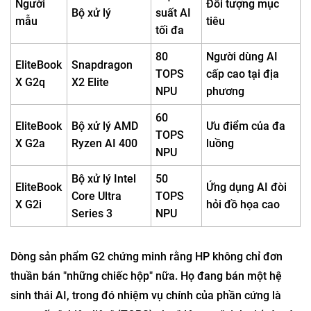
chống lại các mối đe dọa mạng do trí tuệ nhân tạo (AI)
gây ra trong tương lai.
So sánh nhanh: Lựa chọn công cụ AI
Hiệu
Người
Đối tượng mục
Bộ xử lý
suất AI
mẫu
tiêu
tối đa
80
Người dùng AI
EliteBook
Snapdragon
TOPS
cấp cao tại địa
X G2q
X2 Elite
NPU
phương
60
EliteBook
Bộ xử lý AMD
Ưu điểm của đa
TOPS
X G2a
Ryzen AI 400
luồng
NPU
Bộ xử lý Intel
50
EliteBook
Ứng dụng AI đòi