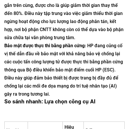
tương lai thuộc về các “tác nhân” hoạt động thay mặt
người dùng. Sức mạnh xử lý cục bộ của máy tính xách tay
này được thiết kế để hỗ trợ các trợ lý AI chủ động, liên tục
hoạt động, đòi hỏi thông lượng NPU cao để duy trì khả
năng phản hồi trong thời gian thực.
Đổi mới theo mô-đun:
HP đã giới thiệu thiết kế bàn phím
gắn trên cùng, được cho là giúp giảm thời gian thay thế
đến 80%. Điều này tập trung vào việc giảm thiểu thời gian
ngừng hoạt động cho lực lượng lao động phân tán, kết
hợp, nơi bộ phận CNTT không còn có thể dựa vào bộ phận
sửa chữa tại văn phòng trung tâm.
Bảo mật được thực thi bằng phần cứng:
HP đang củng cố
vị thế dẫn đầu về bảo mật với khả năng bảo vệ chống lại
các cuộc tấn công lượng tử được thực thi bằng phần cứng
thông qua Bộ điều khiển bảo mật điểm cuối HP (ESC).
Điều này giúp đảm bảo thiết bị được trang bị đầy đủ để