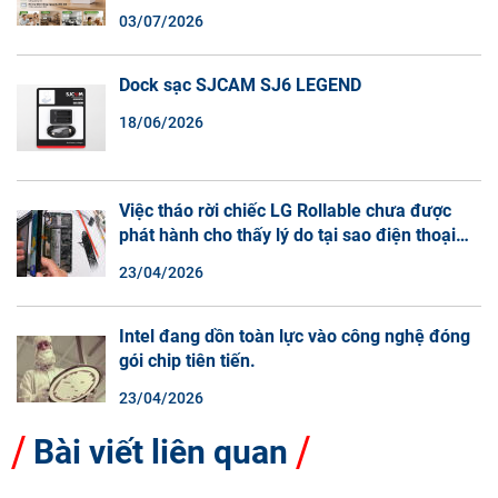
Camera wifi NetCAM NR04 3.0MP
06/07/2026
Camera WiFi NetCAM NC2 2.0MP – Quan Sát
Trong Nhà Sắc Nét, Ghi Hình Màu Ban Đêm,
Đàm Thoại 2 Chiều
03/07/2026
Dock sạc SJCAM SJ6 LEGEND
18/06/2026
Việc tháo rời chiếc LG Rollable chưa được
phát hành cho thấy lý do tại sao điện thoại
màn hình cuộn không phải là một xu hướng.
23/04/2026