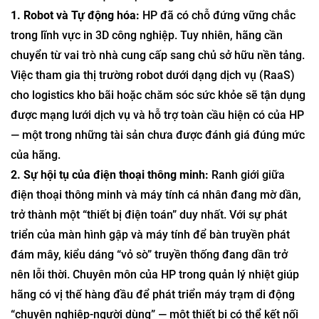
1. Robot và Tự động hóa:
HP đã có chỗ đứng vững chắc
trong lĩnh vực in 3D công nghiệp. Tuy nhiên, hãng cần
chuyển từ vai trò nhà cung cấp sang chủ sở hữu nền tảng.
Việc tham gia thị trường robot dưới dạng dịch vụ (RaaS)
cho logistics kho bãi hoặc chăm sóc sức khỏe sẽ tận dụng
được mạng lưới dịch vụ và hỗ trợ toàn cầu hiện có của HP
— một trong những tài sản chưa được đánh giá đúng mức
của hãng.
2. Sự hội tụ của điện thoại thông minh:
Ranh giới giữa
điện thoại thông minh và máy tính cá nhân đang mờ dần,
trở thành một “thiết bị điện toán” duy nhất. Với sự phát
triển của màn hình gập và máy tính để bàn truyền phát
đám mây, kiểu dáng “vỏ sò” truyền thống đang dần trở
nên lỗi thời. Chuyên môn của HP trong quản lý nhiệt giúp
hãng có vị thế hàng đầu để phát triển máy trạm di động
“chuyên nghiệp-người dùng” — một thiết bị có thể kết nối