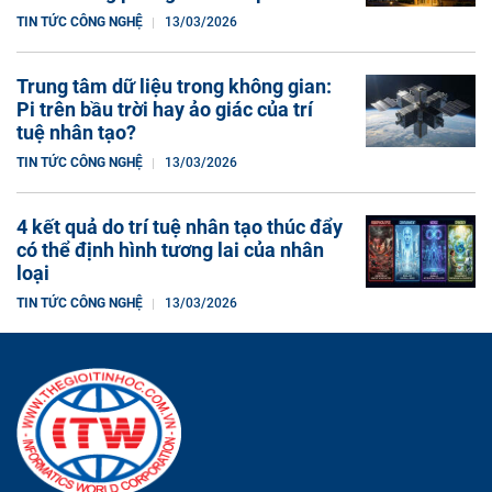
Năng Lượng Mặt Trời: Khi Mặt Trời
Trở Thành "Trạm Sạc" Duy Nhất
TIN TỨC CÔNG NGHỆ
13/03/2026
Trợ lý chăm sóc AI Experity giúp
giảm bớt khối lượng công việc hành
chính trong phòng khám cấp cứu.
TIN TỨC CÔNG NGHỆ
13/03/2026
Trung tâm dữ liệu trong không gian:
Pi trên bầu trời hay ảo giác của trí
tuệ nhân tạo?
TIN TỨC CÔNG NGHỆ
13/03/2026
4 kết quả do trí tuệ nhân tạo thúc đẩy
có thể định hình tương lai của nhân
loại
TIN TỨC CÔNG NGHỆ
13/03/2026