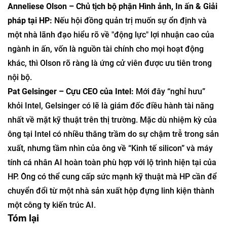
Ủy ban Tìm kiếm nên xem xét:
Panos Panay – Phó Chủ tịch cấp cao, Thiết bị & Dịch vụ
của Amazon:
Là "cha đẻ của Surface" tại Microsoft (nay
tại Amazon), Panay biết cách kết hợp phần cứng và phần
mềm với thiết kế cao cấp và tinh tế mà dòng sản phẩm
tiêu dùng của HP đang rất cần.
Anneliese Olson – Chủ tịch bộ phận Hình ảnh, In ấn & Giải
pháp tại HP:
Nếu hội đồng quản trị muốn sự ổn định và
một nhà lãnh đạo hiểu rõ về "động lực" lợi nhuận cao của
ngành in ấn, vốn là nguồn tài chính cho mọi hoạt động
khác, thì Olson rõ ràng là ứng cử viên được ưu tiên trong
nội bộ.
Pat Gelsinger – Cựu CEO của Intel:
Mới đây “nghỉ hưu”
khỏi Intel, Gelsinger có lẽ là giám đốc điều hành tài năng
nhất về mặt kỹ thuật trên thị trường. Mặc dù nhiệm kỳ của
ông tại Intel có nhiều thăng trầm do sự chậm trễ trong sản