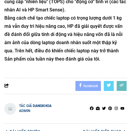
Core Ultra
TOPS
X G2i
hỏi đồ họa cao
Series 3
NPU
Dòng sản phẩm G2 chứng minh rằng HP không chỉ đơn
thuần bán "những chiếc hộp" nữa. Họ đang bán một hệ
sinh thái AI, trong đó nhiệm vụ chính của phần cứng là
cung cấp "nhiên liệu" (TOPS) cho "động cơ" tinh vi (các tác
nhân AI và HP Smart Sense).
Bằng cách chế tạo chiếc laptop có trọng lượng dưới 1 kg
mà vẫn duy trì hiệu năng cao, HP đã giải quyết được vấn
đề đánh đổi giữa tính di động và hiệu năng vốn đã là nỗi
ám ảnh của dòng laptop doanh nhân suốt một thập kỷ
qua. Trên hết, điều đó khiến chiếc laptop này trở thành
Sản phẩm của tuần này theo đánh giá của tôi.