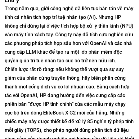
chú ý
Trong năm qua, giới công nghệ đã liên tục bàn tán về máy
tính cá nhân tích hợp trí tuệ nhân tạo (AI). Nhưng HP
không chỉ dừng lại ở việc tích hợp bộ xử lý thần kinh (NPU)
vào máy tính xách tay. Công ty này đã tích cực nghiên cứu
các phương pháp tích hợp sâu hơn với OpenAI và các nhà
cung cấp LLM khác để tạo ra một lớp phần mềm độc
quyền giúp trí tuệ nhân tạo cục bộ trở nên hữu ích.
Chiến lược rất rõ ràng: nếu không thể vượt qua sự suy
giảm của phần cứng truyền thống, hãy biến phần cứng
thành một cổng dịch vụ có lợi nhuận cao. Bằng cách hợp
tác với OpenAI, HP đang hướng đến việc cung cấp các
phiên bản “được HP tinh chỉnh” của các mẫu máy chạy
cục bộ trên dòng EliteBook X G2 mới của hãng. Những
chiếc máy này được thiết kế để xử lý 85 nghìn tỷ phép tính
mỗi giây (TOPS), cho phép người dùng phân tích dữ liệu
nhạy cảm của doanh nghiệp mà không cần dữ liệu rời khỏi