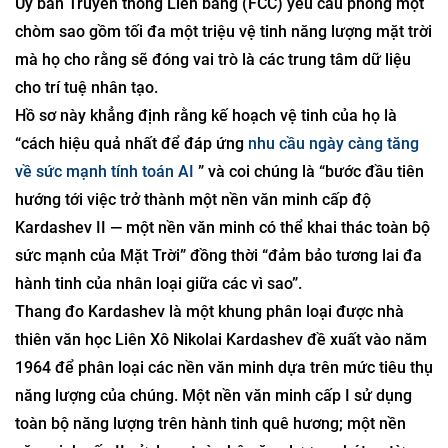
Ủy ban Truyền thông Liên bang (FCC) yêu cầu phóng một
chòm sao gồm tối đa một triệu vệ tinh năng lượng mặt trời
mà họ cho rằng sẽ đóng vai trò là các trung tâm dữ liệu
cho trí tuệ nhân tạo.
Hồ sơ này khẳng định rằng kế hoạch vệ tinh của họ là
“cách hiệu quả nhất để đáp ứng
nhu cầu ngày càng tăng
về sức mạnh tính toán AI
” và coi chúng là “bước đầu tiên
hướng tới việc trở thành một nền văn minh cấp độ
Kardashev II — một nền văn minh có thể khai thác toàn bộ
sức mạnh của Mặt Trời” đồng thời “đảm bảo tương lai đa
hành tinh của nhân loại giữa các vì sao”.
Thang đo Kardashev là một khung phân loại được nhà
thiên văn học Liên Xô Nikolai Kardashev đề xuất vào năm
1964 để phân loại các nền văn minh dựa trên mức tiêu thụ
năng lượng của chúng. Một nền văn minh cấp I sử dụng
toàn bộ năng lượng trên hành tinh quê hương; một nền