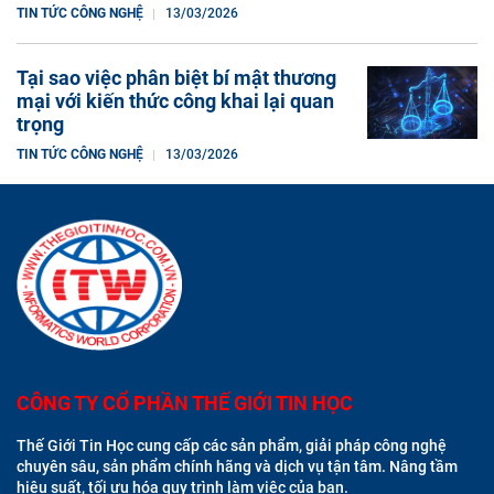
TIN TỨC CÔNG NGHỆ
13/03/2026
Tại sao việc phân biệt bí mật thương
mại với kiến ​​thức công khai lại quan
trọng
TIN TỨC CÔNG NGHỆ
13/03/2026
CÔNG TY CỔ PHẦN THẾ GIỚI TIN HỌC
Thế Giới Tin Học cung cấp các sản phẩm, giải pháp công nghệ
chuyên sâu, sản phẩm chính hãng và dịch vụ tận tâm. Nâng tầm
hiệu suất, tối ưu hóa quy trình làm việc của bạn.