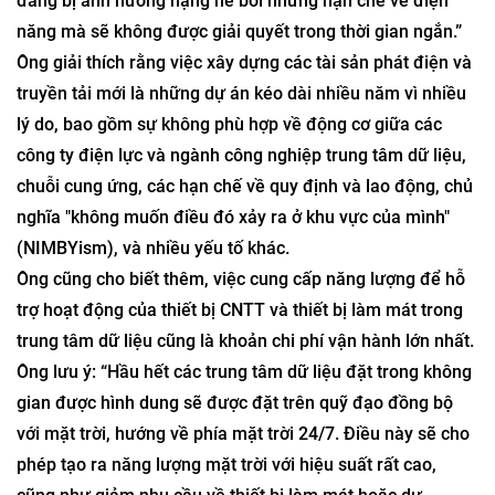
đang bị ảnh hưởng nặng nề bởi những hạn chế về điện
năng mà sẽ không được giải quyết trong thời gian ngắn.”
Ông giải thích rằng việc xây dựng các tài sản phát điện và
truyền tải mới là những dự án kéo dài nhiều năm vì nhiều
lý do, bao gồm sự không phù hợp về động cơ giữa các
công ty điện lực và ngành công nghiệp trung tâm dữ liệu,
chuỗi cung ứng, các hạn chế về quy định và lao động, chủ
nghĩa "không muốn điều đó xảy ra ở khu vực của mình"
(NIMBYism), và nhiều yếu tố khác.
Ông cũng cho biết thêm, việc cung cấp năng lượng để hỗ
trợ hoạt động của thiết bị CNTT và thiết bị làm mát trong
trung tâm dữ liệu cũng là khoản chi phí vận hành lớn nhất.
Ông lưu ý: “Hầu hết các trung tâm dữ liệu đặt trong không
gian được hình dung sẽ được đặt trên quỹ đạo đồng bộ
với mặt trời, hướng về phía mặt trời 24/7. Điều này sẽ cho
phép tạo ra năng lượng mặt trời với hiệu suất rất cao,