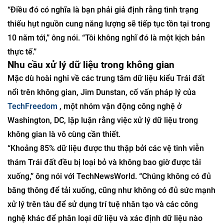
“Điều đó có nghĩa là bạn phải giả định rằng tình trạng
thiếu hụt nguồn cung năng lượng sẽ tiếp tục tồn tại trong
10 năm tới,” ông nói. “Tôi không nghĩ đó là một kịch bản
thực tế.”
Nhu cầu xử lý dữ liệu trong không gian
Mặc dù hoài nghi về các trung tâm dữ liệu kiểu Trái đất
nổi trên không gian, Jim Dunstan, cố vấn pháp lý của
TechFreedom
, một nhóm vận động công nghệ ở
Washington, DC, lập luận rằng việc xử lý dữ liệu trong
không gian là vô cùng cần thiết.
“Khoảng 85% dữ liệu được thu thập bởi các vệ tinh viễn
thám Trái đất đều bị loại bỏ và không bao giờ được tải
xuống,” ông nói với TechNewsWorld. “Chúng không có đủ
băng thông để tải xuống, cũng như không có đủ sức mạnh
xử lý trên tàu để sử dụng trí tuệ nhân tạo và các công
nghệ khác để phân loại dữ liệu và xác định dữ liệu nào