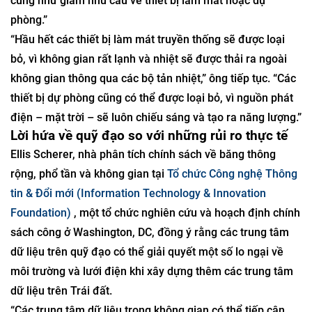
cũng như giảm nhu cầu về thiết bị làm mát hoặc dự
phòng.”
“Hầu hết các thiết bị làm mát truyền thống sẽ được loại
bỏ, vì không gian rất lạnh và nhiệt sẽ được thải ra ngoài
không gian thông qua các bộ tản nhiệt,” ông tiếp tục. “Các
thiết bị dự phòng cũng có thể được loại bỏ, vì nguồn phát
điện – mặt trời – sẽ luôn chiếu sáng và tạo ra năng lượng.”
Lời hứa về quỹ đạo so với những rủi ro thực tế
Ellis Scherer, nhà phân tích chính sách về băng thông
rộng, phổ tần và không gian tại
Tổ chức Công nghệ Thông
tin & Đổi mới (Information Technology & Innovation
Foundation)
, một tổ chức nghiên cứu và hoạch định chính
sách công ở Washington, DC, đồng ý rằng các trung tâm
dữ liệu trên quỹ đạo có thể giải quyết một số lo ngại về
môi trường và lưới điện khi xây dựng thêm các trung tâm
dữ liệu trên Trái đất.
“Các trung tâm dữ liệu trong không gian có thể tiếp cận