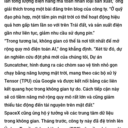
lần tổng lượng điện năng mà toàn nhân loại sản xuất,” ông
giải thích trong một bài đăng trên blog của công ty. “Ở quỹ
đạo phù hợp, một tấm pin mặt trời có thể hoạt động hiệu
quả hơn gấp tám lần so với trên Trái đất, và sản xuất điện
gần như liên tục, giảm nhu cầu sử dụng pin.”
“Trong tương lai, không gian có thể là nơi tốt nhất để mở
rộng quy mô điện toán AI,” ông khẳng định. “Xét từ đó, dự
án nghiên cứu đột phá mới của chúng tôi, Dự án
Suncatcher, hình dung ra các chòm sao vệ tinh nhỏ gọn
chạy bằng năng lượng mặt trời, mang theo các bộ xử lý
Tensor (TPU) của Google và được kết nối bằng các liên
kết quang học trong không gian tự do. Cách tiếp cận này
sẽ có tiềm năng mở rộng quy mô rất lớn và cũng giảm
thiểu tác động đến tài nguyên trên mặt đất.”
SpaceX cũng ủng hộ ý tưởng về các trung tâm dữ liệu
trong không gian. Tháng trước, công ty này đã đệ trình lên