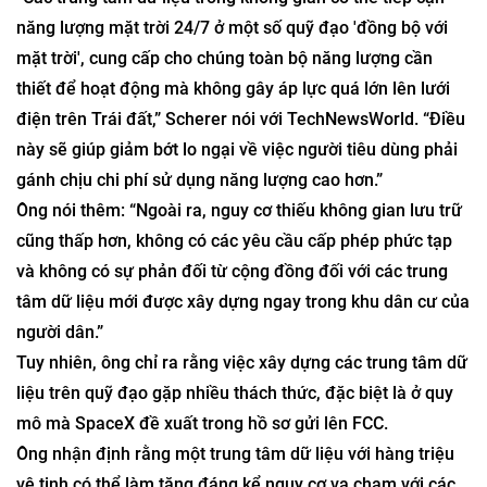
năng lượng mặt trời 24/7 ở một số quỹ đạo 'đồng bộ với
mặt trời', cung cấp cho chúng toàn bộ năng lượng cần
thiết để hoạt động mà không gây áp lực quá lớn lên lưới
điện trên Trái đất,” Scherer nói với TechNewsWorld. “Điều
này sẽ giúp giảm bớt lo ngại về việc người tiêu dùng phải
gánh chịu chi phí sử dụng năng lượng cao hơn.”
Ông nói thêm: “Ngoài ra, nguy cơ thiếu không gian lưu trữ
cũng thấp hơn, không có các yêu cầu cấp phép phức tạp
và không có sự phản đối từ cộng đồng đối với các trung
tâm dữ liệu mới được xây dựng ngay trong khu dân cư của
người dân.”
Tuy nhiên, ông chỉ ra rằng việc xây dựng các trung tâm dữ
liệu trên quỹ đạo gặp nhiều thách thức, đặc biệt là ở quy
mô mà SpaceX đề xuất trong hồ sơ gửi lên FCC.
Ông nhận định rằng một trung tâm dữ liệu với hàng triệu
vệ tinh có thể làm tăng đáng kể nguy cơ va chạm với các