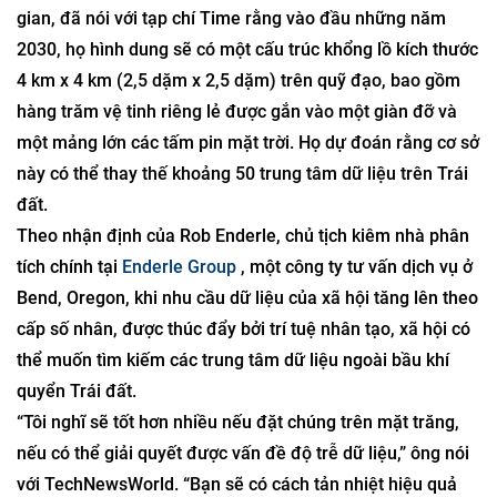
gian, đã nói với tạp chí Time rằng vào đầu những năm
2030, họ hình dung sẽ có một cấu trúc khổng lồ kích thước
4 km x 4 km (2,5 dặm x 2,5 dặm) trên quỹ đạo, bao gồm
hàng trăm vệ tinh riêng lẻ được gắn vào một giàn đỡ và
một mảng lớn các tấm pin mặt trời. Họ dự đoán rằng cơ sở
này có thể thay thế khoảng 50 trung tâm dữ liệu trên Trái
đất.
Theo nhận định của Rob Enderle, chủ tịch kiêm nhà phân
tích chính tại
Enderle Group
, một công ty tư vấn dịch vụ ở
Bend, Oregon, khi nhu cầu dữ liệu của xã hội tăng lên theo
cấp số nhân, được thúc đẩy bởi trí tuệ nhân tạo, xã hội có
thể muốn tìm kiếm các trung tâm dữ liệu ngoài bầu khí
quyển Trái đất.
“Tôi nghĩ sẽ tốt hơn nhiều nếu đặt chúng trên mặt trăng,
nếu có thể giải quyết được vấn đề độ trễ dữ liệu,” ông nói
với TechNewsWorld. “Bạn sẽ có cách tản nhiệt hiệu quả