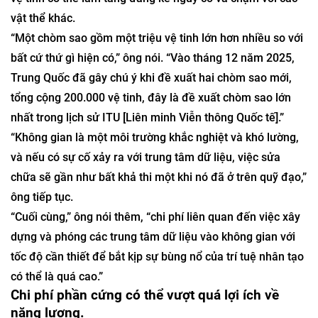
vật thể khác.
“Một chòm sao gồm một triệu vệ tinh lớn hơn nhiều so với
bất cứ thứ gì hiện có,” ông nói. “Vào tháng 12 năm 2025,
Trung Quốc đã gây chú ý khi đề xuất hai chòm sao mới,
tổng cộng 200.000 vệ tinh, đây là đề xuất chòm sao lớn
nhất trong lịch sử ITU [Liên minh Viễn thông Quốc tế].”
“Không gian là một môi trường khắc nghiệt và khó lường,
và nếu có sự cố xảy ra với trung tâm dữ liệu, việc sửa
chữa sẽ gần như bất khả thi một khi nó đã ở trên quỹ đạo,”
ông tiếp tục.
“Cuối cùng,” ông nói thêm, “chi phí liên quan đến việc xây
dựng và phóng các trung tâm dữ liệu vào không gian với
tốc độ cần thiết để bắt kịp sự bùng nổ của trí tuệ nhân tạo
có thể là quá cao.”
Chi phí phần cứng có thể vượt quá lợi ích về
năng lượng.