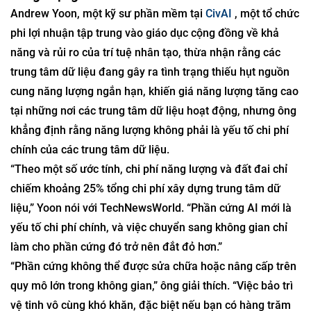
Andrew Yoon, một kỹ sư phần mềm tại
CivAI
, một tổ chức
phi lợi nhuận tập trung vào giáo dục cộng đồng về khả
năng và rủi ro của trí tuệ nhân tạo, thừa nhận rằng các
trung tâm dữ liệu đang gây ra tình trạng thiếu hụt nguồn
cung năng lượng ngắn hạn, khiến giá năng lượng tăng cao
tại những nơi các trung tâm dữ liệu hoạt động, nhưng ông
khẳng định rằng năng lượng không phải là yếu tố chi phí
chính của các trung tâm dữ liệu.
“Theo một số ước tính, chi phí năng lượng và đất đai chỉ
chiếm khoảng 25% tổng chi phí xây dựng trung tâm dữ
liệu,” Yoon nói với TechNewsWorld. “Phần cứng AI mới là
yếu tố chi phí chính, và việc chuyển sang không gian chỉ
làm cho phần cứng đó trở nên đắt đỏ hơn.”
“Phần cứng không thể được sửa chữa hoặc nâng cấp trên
quy mô lớn trong không gian,” ông giải thích. “Việc bảo trì
vệ tinh vô cùng khó khăn, đặc biệt nếu bạn có hàng trăm