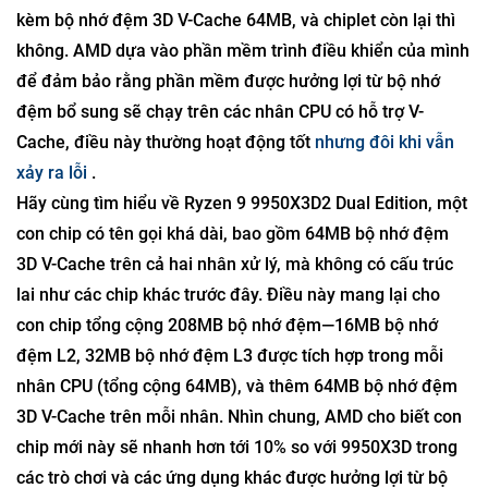
kèm bộ nhớ đệm 3D V-Cache 64MB, và chiplet còn lại thì
không. AMD dựa vào phần mềm trình điều khiển của mình
để đảm bảo rằng phần mềm được hưởng lợi từ bộ nhớ
đệm bổ sung sẽ chạy trên các nhân CPU có hỗ trợ V-
Cache, điều này thường hoạt động tốt
nhưng
đôi khi
vẫn
xảy ra lỗi
.
Hãy cùng tìm hiểu về Ryzen 9 9950X3D2 Dual Edition, một
con chip có tên gọi khá dài, bao gồm 64MB bộ nhớ đệm
3D V-Cache trên cả hai nhân xử lý, mà không có cấu trúc
lai như các chip khác trước đây. Điều này mang lại cho
con chip tổng cộng 208MB bộ nhớ đệm—16MB bộ nhớ
đệm L2, 32MB bộ nhớ đệm L3 được tích hợp trong mỗi
nhân CPU (tổng cộng 64MB), và thêm 64MB bộ nhớ đệm
3D V-Cache trên mỗi nhân. Nhìn chung, AMD cho biết con
chip mới này sẽ nhanh hơn tới 10% so với 9950X3D trong
các trò chơi và các ứng dụng khác được hưởng lợi từ bộ