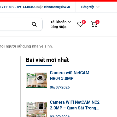
17111899 - 0914140366
hoặc
kinhdoanh@itw.vn
Tiếng việt
Tài khoản
0
0
Đăng Nhập
ọi người sử dụng nhà vệ sinh.
g
Bài viết mới nhất
Camera wifi NetCAM
NR04 3.0MP
06/07/2026
Camera WiFi NetCAM NC2
2.0MP – Quan Sát Trong
Nhà Sắc Nét, Ghi Hình
03/07/2026