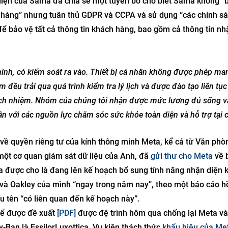
 diện của Sama đã chia sẻ một tuyên bố cho biết Sama không “
h hàng” nhưng tuân thủ GDPR và CCPA và sử dụng “các chính s
để bảo vệ tất cả thông tin khách hàng, bao gồm cả thông tin n
ninh, có kiểm soát ra vào. Thiết bị cá nhân không được phép ma
 đều trải qua quá trình kiểm tra lý lịch và được đào tạo liên tục
trách nhiệm. Nhóm của chúng tôi nhận được mức lương đủ sống v
ận với các nguồn lực chăm sóc sức khỏe toàn diện và hỗ trợ tại 
về quyền riêng tư của kính thông minh Meta, kể cả từ Văn phò
 một cơ quan giám sát dữ liệu của Anh, đã
gửi thư cho Meta
về 
ta được cho là đang lên kế hoạch bổ sung tính năng nhận diện 
à Oakley của mình “ngay trong năm nay”, theo một báo cáo h
u tên “có liên quan đến kế hoạch này”.
hể được đề xuất
[PDF]
được đệ trình hôm qua chống lại Meta và
-Ban là EssilorLuxottica. Vụ kiện thách thức
khẩu hiệu của Me