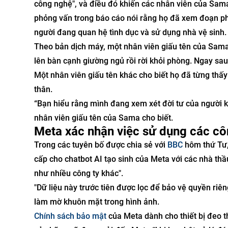
công nghệ", và điều đó khiến các nhân viên của Sama
phỏng vấn trong báo cáo nói rằng họ đã xem đoạn p
người đang quan hệ tình dục và sử dụng nhà vệ sinh.
Theo bản dịch máy, một nhân viên giấu tên của Sama 
lên bàn cạnh giường ngủ rồi rời khỏi phòng. Ngay sau
Một nhân viên giấu tên khác cho biết họ đã từng thấ
thân.
“Bạn hiểu rằng mình đang xem xét đời tư của người k
nhân viên giấu tên của Sama cho biết.
Meta xác nhận việc sử dụng các côn
Trong các tuyên bố được chia sẻ với
BBC
hôm thứ Tư,
cấp cho chatbot AI tạo sinh của Meta với các nhà thầ
như nhiều công ty khác".
"Dữ liệu này trước tiên được lọc để bảo vệ quyền riêng
làm mờ khuôn mặt trong hình ảnh.
Chính sách bảo mật
của Meta dành cho thiết bị đeo 