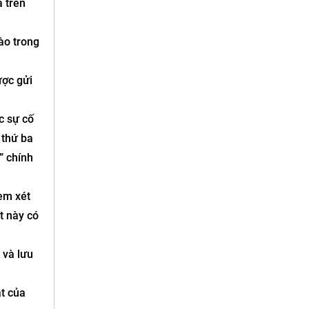
a trên
ào trong
ược gửi
c sự cố
 thứ ba
” chính
em xét
t này có
 và lưu
ật của