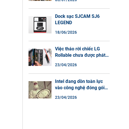
Màu Ban Đêm, Đàm Thoại
2 Chiều
Dock sạc SJCAM SJ6
LEGEND
18/06/2026
Việc tháo rời chiếc LG
Rollable chưa được phát
hành cho thấy lý do tại
23/04/2026
sao điện thoại màn hình
cuộn không phải là một xu
hướng.
Intel đang dồn toàn lực
vào công nghệ đóng gói
chip tiên tiến.
23/04/2026