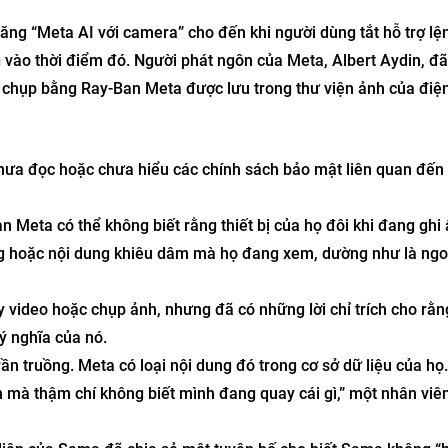
ăng “Meta AI với camera” cho đến khi người dùng tắt hỗ trợ lệ
vào thời điểm đó. Người phát ngôn của Meta, Albert Aydin, đã 
 chụp bằng Ray-Ban Meta được lưu trong thư viện ảnh của điện
hưa đọc hoặc chưa hiểu các chính sách bảo mật liên quan đến 
Meta có thể không biết rằng thiết bị của họ đôi khi đang ghi
àng hoặc nội dung khiêu dâm mà họ đang xem, dường như là ngo
video hoặc chụp ảnh, nhưng đã có những lời chỉ trích cho rằn
ý nghĩa của nó.
ần truồng. Meta có loại nội dung đó trong cơ sở dữ liệu của họ
 mà thậm chí không biết mình đang quay cái gì,” một nhân viê