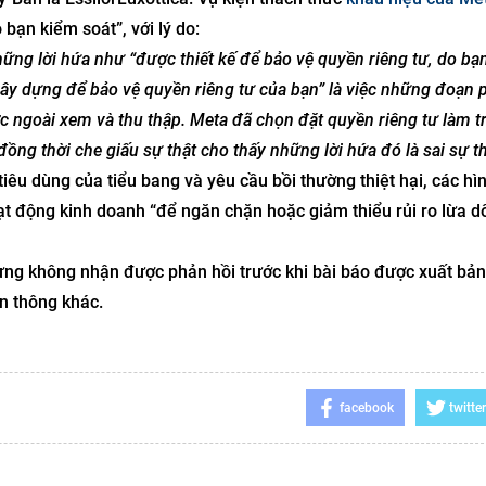
 bạn kiểm soát”, với lý do:
những lời hứa như “được thiết kế để bảo vệ quyền riêng tư, do bạ
xây dựng để bảo vệ quyền riêng tư của bạn” là việc những đoạn 
ớc ngoài xem và thu thập. Meta đã chọn đặt quyền riêng tư làm t
đồng thời che giấu sự thật cho thấy những lời hứa đó là sai sự th
iêu dùng của tiểu bang và yêu cầu bồi thường thiệt hại, các hì
ạt động kinh doanh “để ngăn chặn hoặc giảm thiểu rủi ro lừa d
hưng không nhận được phản hồi trước khi bài báo được xuất bả
ền thông khác.
facebook
twitter