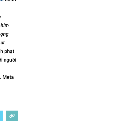
n
phim
rọng
ật.
nh phạt
ối người
n. Meta