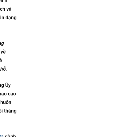
bình
ách và
hận dạng
ng
 về
à
chỗ.
ng Ủy
báo cáo
khuôn
ồi tháng
ta
dành