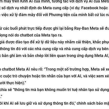
m mây trên Kính AI của mình, tương tác với dịch vụ AI của Met
t số dịch vụ nhất định do Meta cung cấp (ví dụ: Facebook hoặc
 việc xử lý đám mây đối với Phương tiện của mình bất cứ lúc n
ừ các buổi phát trực tiếp được ghi lại bằng Ray-Ban Meta sẽ đ
ọng nói do chatbot của Meta tạo ra.
iá được đào tạo để xử lý dữ liệu này nhằm cải thiện, khắc phụ
thông tin đó với các nhà cung cấp và nhà cung cấp dịch vụ bên
c bản ghi âm và bản chép lời liên quan trong ứng dụng Meta AI,
 chatbot Meta AI nêu rõ: “Trong một số trường hợp, Meta sẽ x
c cuộc trò chuyện hoặc tin nhắn của bạn với AI, và việc xem xé
ời thực hiện).”
hia sẻ “thông tin mà bạn không muốn trí tuệ nhân tạo sử dụng
.”
 đôi khi AI sẽ lưu giữ và sử dụng thông tin đó," chính sách bảo m