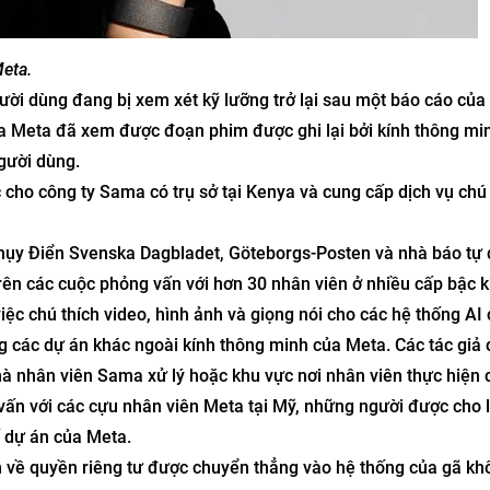
Meta.
gười dùng đang bị xem xét kỹ lưỡng trở lại sau một báo cáo của
ủa Meta đã xem được đoạn phim được ghi lại bởi kính thông mi
gười dùng.
 cho công ty Sama có trụ sở tại Kenya và cung cấp dịch vụ chú 
Thụy Điển Svenska Dagbladet, Göteborgs-Posten và nhà báo tự
rên các cuộc phỏng vấn với hơn 30 nhân viên ở nhiều cấp bậc 
ệc chú thích video, hình ảnh và giọng nói cho các hệ thống AI
g các dự án khác ngoài kính thông minh của Meta. Các tác giả
 mà nhân viên Sama xử lý hoặc khu vực nơi nhân viên thực hiện 
 vấn với các cựu nhân viên Meta tại Mỹ, những người được cho 
số dự án của Meta.
m về quyền riêng tư được chuyển thẳng vào hệ thống của gã kh