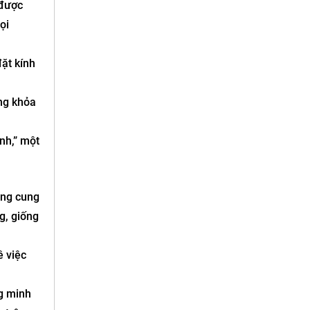
 được
ọi
ặt kính
ạng khỏa
nh,” một
ùng cung
g, giống
ề việc
g minh