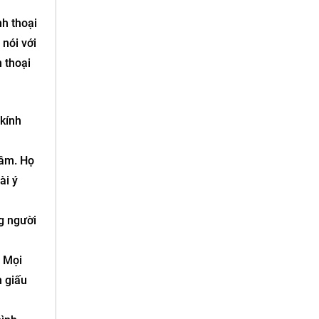
nh thoại
nói với
 thoại
kính
 âm. Họ
ài ý
g người
. Mọi
n giấu