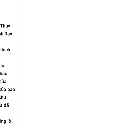
 Thụy
nh Ray-
thích
 do
khác
 của
 của báo
chú
là đã
ổng lồ