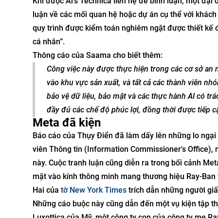
Khi được Ars Technica liên hệ để bình luận, một đại
luận về các mối quan hệ hoặc dự án cụ thể với khác
quy trình được kiểm toán nghiêm ngặt được thiết kế 
cá nhân”.
Thông cáo của Saama cho biết thêm:
Công việc này được thực hiện trong các cơ sở an 
vào khu vực sản xuất, và tất cả các thành viên nhóm
bảo vệ dữ liệu, bảo mật và các thực hành AI có 
đầy đủ các chế độ phúc lợi, đồng thời được tiếp c
Meta đã kiện
Báo cáo của Thụy Điển đã làm dấy lên những lo ngại 
viên Thông tin (Information Commissioner's Office),
này. Cuộc tranh luận cũng diễn ra trong bối cảnh Me
mặt vào kính thông minh mang thương hiệu Ray-Ban v
Hai của
tờ New York Times
trích dẫn những người giấ
Những cáo buộc này cũng dẫn đến một vụ kiện tập t
Luxottica của Mỹ, một công ty con của công ty mẹ Ray