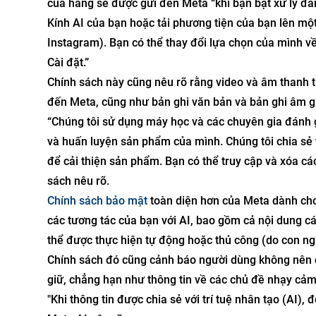
của hãng sẽ được gửi đến Meta “khi bạn bật xử lý đá
Kính AI của bạn hoặc tải phương tiện của bạn lên mộ
Instagram). Bạn có thể thay đổi lựa chọn của mình về
Cài đặt.”
Chính sách này cũng nêu rõ rằng video và âm thanh t
đến Meta, cũng như bản ghi văn bản và bản ghi âm gi
“Chúng tôi sử dụng máy học và các chuyên gia đánh g
và huấn luyện sản phẩm của mình. Chúng tôi chia sẻ 
để cải thiện sản phẩm. Bạn có thể truy cập và xóa cá
sách nêu rõ.
Chính sách bảo mật
toàn diện hơn của Meta dành cho
các tương tác của bạn với AI, bao gồm cả nội dung cá
thể được thực hiện tự động hoặc thủ công (do con ngư
Chính sách đó cũng cảnh báo người dùng không nên c
giữ, chẳng hạn như thông tin về các chủ đề nhạy cảm
"Khi thông tin được chia sẻ với trí tuệ nhân tạo (AI),