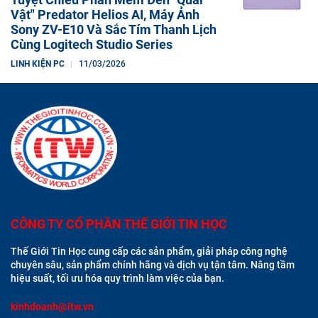
Vật" Predator Helios AI, Máy Ảnh
Sony ZV-E10 Và Sắc Tím Thanh Lịch
Cùng Logitech Studio Series
LINH KIỆN PC
11/03/2026
CÔNG TY CỔ PHẦN THẾ GIỚI TIN HỌC
Thế Giới Tin Học cung cấp các sản phẩm, giải pháp công nghệ
chuyên sâu, sản phẩm chính hãng và dịch vụ tận tâm. Nâng tầm
hiệu suất, tối ưu hóa quy trình làm việc của bạn.
kinhdoanh@itw.vn