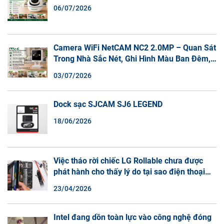
06/07/2026
Camera WiFi NetCAM NC2 2.0MP – Quan Sát
Trong Nhà Sắc Nét, Ghi Hình Màu Ban Đêm,
Đàm Thoại 2 Chiều
03/07/2026
Dock sạc SJCAM SJ6 LEGEND
18/06/2026
Việc tháo rời chiếc LG Rollable chưa được
phát hành cho thấy lý do tại sao điện thoại
màn hình cuộn không phải là một xu hướng.
23/04/2026
Intel đang dồn toàn lực vào công nghệ đóng