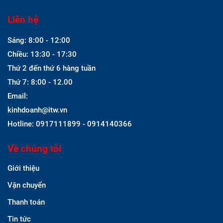
Liên hệ
Sáng: 8:00 - 12:00
Chiều: 13:30 - 17:30
Thứ 2 đến thứ 6 hàng tuần
Thứ 7: 8:00 - 12.00
Email:
kinhdoanh@itw.vn
Hotline: 0917111899 - 0914140366
Về chúng tôi
Giới thiệu
Vận chuyển
Thanh toán
Tin tức