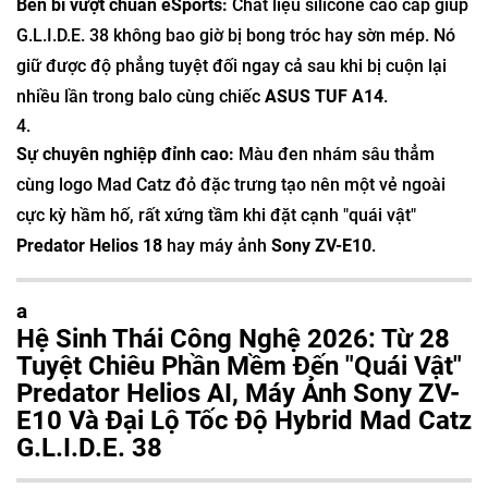
Bền bỉ vượt chuẩn eSports:
Chất liệu silicone cao cấp giúp
G.L.I.D.E. 38 không bao giờ bị bong tróc hay sờn mép. Nó
giữ được độ phẳng tuyệt đối ngay cả sau khi bị cuộn lại
nhiều lần trong balo cùng chiếc
ASUS TUF A14
.
Sự chuyên nghiệp đỉnh cao:
Màu đen nhám sâu thẳm
cùng logo Mad Catz đỏ đặc trưng tạo nên một vẻ ngoài
cực kỳ hầm hố, rất xứng tầm khi đặt cạnh "quái vật"
Predator Helios 18
hay máy ảnh
Sony ZV-E10
.
a
Hệ Sinh Thái Công Nghệ 2026: Từ 28
Tuyệt Chiêu Phần Mềm Đến "Quái Vật"
Predator Helios AI, Máy Ảnh Sony ZV-
E10 Và Đại Lộ Tốc Độ Hybrid Mad Catz
G.L.I.D.E. 38