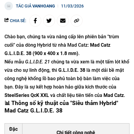
TÁC GIẢ
VANHOANG
11/03/2026
CHIA SẺ:
Chào bạn, chúng ta vừa nâng cấp lên phiên bản "trùm
cuối" của dòng Hybrid từ nhà Mad Catz:
Mad Catz
G.L.I.D.E. 38 (900 x 400 x 1.8 mm)
.
Nếu mẫu
G.L.I.D.E. 21
chúng ta vừa xem là một tấm lót khổ
vừa cho sự linh động, thì
G.L.I.D.E. 38
là một dải bề mặt
công nghệ khổng lồ bao phủ toàn bộ bàn làm việc của
bạn. Đây là sự kết hợp hoàn hảo giữa kích thước của
SteelSeries QcK XXL
và chất liệu tiên tiến của
Mad Catz
.
📊 Thông số kỹ thuật của "Siêu thảm Hybrid"
Mad Catz G.L.I.D.E. 38
Đặc
Chi tiết công nghệ