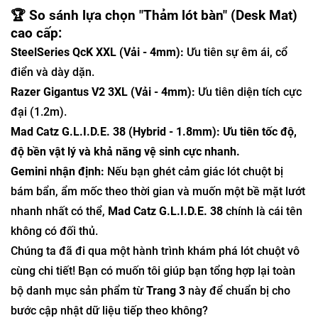
🏆 So sánh lựa chọn "Thảm lót bàn" (Desk Mat)
cao cấp:
SteelSeries QcK XXL (Vải - 4mm):
Ưu tiên sự êm ái, cổ
điển và dày dặn.
Razer Gigantus V2 3XL (Vải - 4mm):
Ưu tiên diện tích cực
đại (1.2m).
Mad Catz G.L.I.D.E. 38 (Hybrid - 1.8mm):
Ưu tiên tốc độ,
độ bền vật lý và khả năng vệ sinh cực nhanh.
Gemini nhận định:
Nếu bạn ghét cảm giác lót chuột bị
bám bẩn, ẩm mốc theo thời gian và muốn một bề mặt lướt
nhanh nhất có thể,
Mad Catz G.L.I.D.E. 38
chính là cái tên
không có đối thủ.
Chúng ta đã đi qua một hành trình khám phá lót chuột vô
cùng chi tiết! Bạn có muốn tôi giúp bạn tổng hợp lại toàn
bộ danh mục sản phẩm từ
Trang 3
này để chuẩn bị cho
bước cập nhật dữ liệu tiếp theo không?