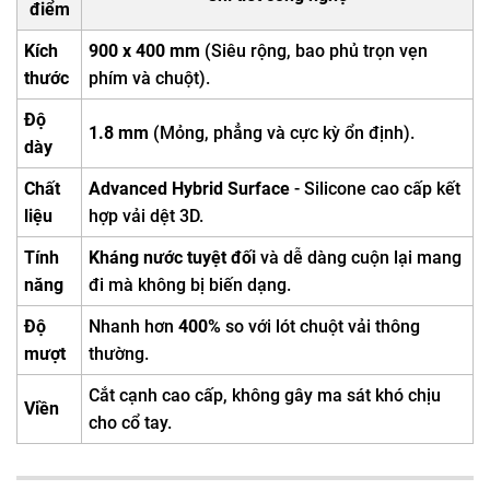
điểm
Kích
900 x 400 mm
(Siêu rộng, bao phủ trọn vẹn
thước
phím và chuột).
Độ
1.8 mm
(Mỏng, phẳng và cực kỳ ổn định).
dày
Chất
Advanced Hybrid Surface
- Silicone cao cấp kết
liệu
hợp vải dệt 3D.
Tính
Kháng nước tuyệt đối
và dễ dàng cuộn lại mang
năng
đi mà không bị biến dạng.
Độ
Nhanh hơn
400%
so với lót chuột vải thông
mượt
thường.
Cắt cạnh cao cấp, không gây ma sát khó chịu
Viền
cho cổ tay.