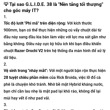
💡 Tại sao G.L.I.D.E. 38 là "Nền tảng tối thượng"
cho góc máy IT?
Tốc độ lướt "Phi mã" trên diện rộng:
Với kích thước
900mm, bạn có thể thực hiện những cú vẩy chuột dài từ
đầu này sang đầu kia bàn làm việc với lực ma sát gần như
bằng không. Điều này cực kỳ hữu ích khi bạn điều khiển
chuột
Razer Orochi V2
trên hệ thống đa màn hình để xử lý
dữ liệu.
Vệ sinh trong "nháy mắt":
Với một người bận rộn thực hiện
28 tuyệt chiêu phần mềm
của Rick Broida, việc lỡ đổ cà
phê là chuyện khó tránh. Nhờ bề mặt Hybrid kháng nước,
bạn chỉ cần lau nhẹ là mặt pad lại khô ráo, không để lại
mùi hay vết ố như pad vải.