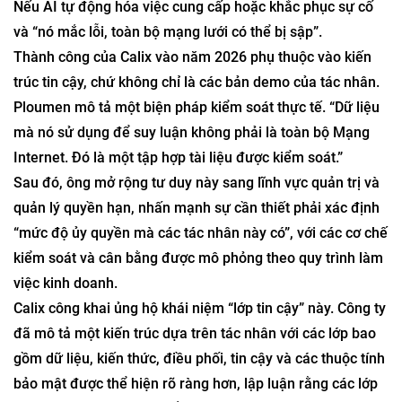
Nếu AI tự động hóa việc cung cấp hoặc khắc phục sự cố
và “nó mắc lỗi, toàn bộ mạng lưới có thể bị sập”.
Thành công của Calix vào năm 2026 phụ thuộc vào kiến ​​
trúc tin cậy, chứ không chỉ là các bản demo của tác nhân.
Ploumen mô tả một biện pháp kiểm soát thực tế. “Dữ liệu
mà nó sử dụng để suy luận không phải là toàn bộ Mạng
Internet. Đó là một tập hợp tài liệu được kiểm soát.”
Sau đó, ông mở rộng tư duy này sang lĩnh vực quản trị và
quản lý quyền hạn, nhấn mạnh sự cần thiết phải xác định
“mức độ ủy quyền mà các tác nhân này có”, với các cơ chế
kiểm soát và cân bằng được mô phỏng theo quy trình làm
việc kinh doanh.
Calix công khai ủng hộ khái niệm “lớp tin cậy” này. Công ty
đã mô tả một kiến ​​trúc dựa trên tác nhân với các lớp bao
gồm dữ liệu, kiến ​​thức, điều phối, tin cậy và các thuộc tính
bảo mật được thể hiện rõ ràng hơn, lập luận rằng các lớp