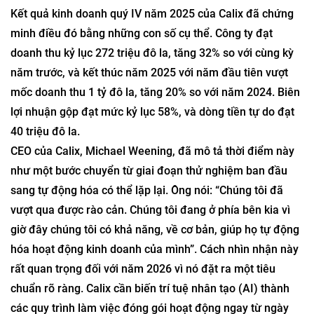
Kết quả kinh doanh quý IV năm 2025 của Calix đã chứng
minh điều đó bằng những con số cụ thể. Công ty đạt
doanh thu kỷ lục 272 triệu đô la, tăng 32% so với cùng kỳ
năm trước, và kết thúc năm 2025 với năm đầu tiên vượt
mốc doanh thu 1 tỷ đô la, tăng 20% ​​so với năm 2024. Biên
lợi nhuận gộp đạt mức kỷ lục 58%, và dòng tiền tự do đạt
40 triệu đô la.
CEO của Calix, Michael Weening, đã mô tả thời điểm này
như một bước chuyển từ giai đoạn thử nghiệm ban đầu
sang tự động hóa có thể lặp lại. Ông nói: “Chúng tôi đã
vượt qua được rào cản. Chúng tôi đang ở phía bên kia vì
giờ đây chúng tôi có khả năng, về cơ bản, giúp họ tự động
hóa hoạt động kinh doanh của mình”. Cách nhìn nhận này
rất quan trọng đối với năm 2026 vì nó đặt ra một tiêu
chuẩn rõ ràng. Calix cần biến trí tuệ nhân tạo (AI) thành
các quy trình làm việc đóng gói hoạt động ngay từ ngày