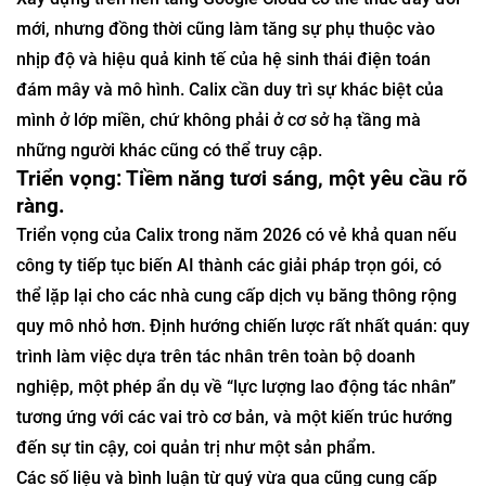
mới, nhưng đồng thời cũng làm tăng sự phụ thuộc vào
nhịp độ và hiệu quả kinh tế của hệ sinh thái điện toán
đám mây và mô hình. Calix cần duy trì sự khác biệt của
mình ở lớp miền, chứ không phải ở cơ sở hạ tầng mà
những người khác cũng có thể truy cập.
Triển vọng: Tiềm năng tươi sáng, một yêu cầu rõ
ràng.
Triển vọng của Calix trong năm 2026 có vẻ khả quan nếu
công ty tiếp tục biến AI thành các giải pháp trọn gói, có
thể lặp lại cho các nhà cung cấp dịch vụ băng thông rộng
quy mô nhỏ hơn. Định hướng chiến lược rất nhất quán: quy
trình làm việc dựa trên tác nhân trên toàn bộ doanh
nghiệp, một phép ẩn dụ về “lực lượng lao động tác nhân”
tương ứng với các vai trò cơ bản, và một kiến ​​trúc hướng
đến sự tin cậy, coi quản trị như một sản phẩm.
Các số liệu và bình luận từ quý vừa qua cũng cung cấp