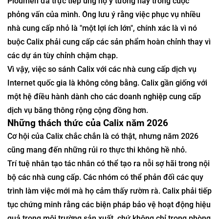
Ploumen đã trực tiếp ủng hộ ý tưởng này trong cuộc
phỏng vấn của mình. Ông lưu ý rằng việc phục vụ nhiều
nhà cung cấp nhỏ là "một lợi ích lớn", chính xác là vì nó
buộc Calix phải cung cấp các sản phẩm hoàn chỉnh thay vì
các dự án tùy chỉnh chậm chạp.
Vì vậy, việc so sánh Calix với các nhà cung cấp dịch vụ
Internet quốc gia là không công bằng. Calix gần giống với
một hệ điều hành dành cho các doanh nghiệp cung cấp
dịch vụ băng thông rộng cộng đồng hơn.
Những thách thức của Calix năm 2026
Cơ hội của Calix chắc chắn là có thật, nhưng năm 2026
cũng mang đến những rủi ro thực thi không hề nhỏ.
Trí tuệ nhân tạo tác nhân có thể tạo ra nỗi sợ hãi trong nội
bộ các nhà cung cấp. Các nhóm có thể phản đối các quy
trình làm việc mới mà họ cảm thấy rườm rà. Calix phải tiếp
tục chứng minh rằng các biện pháp bảo vệ hoạt động hiệu
quả trong môi trường sản xuất, chứ không chỉ trong phòng