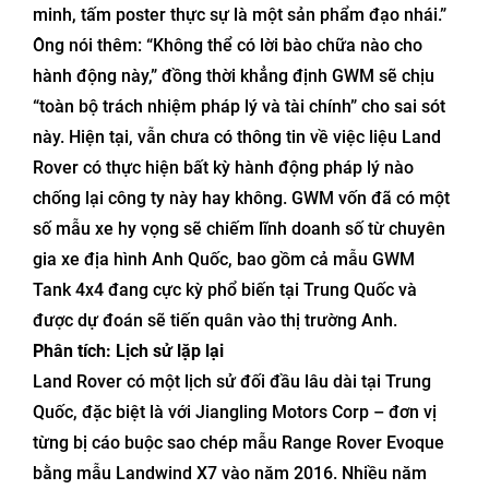
minh, tấm poster thực sự là một sản phẩm đạo nhái.”
Ông nói thêm: “Không thể có lời bào chữa nào cho
hành động này,” đồng thời khẳng định GWM sẽ chịu
“toàn bộ trách nhiệm pháp lý và tài chính” cho sai sót
này. Hiện tại, vẫn chưa có thông tin về việc liệu Land
Rover có thực hiện bất kỳ hành động pháp lý nào
chống lại công ty này hay không. GWM vốn đã có một
số mẫu xe hy vọng sẽ chiếm lĩnh doanh số từ chuyên
gia xe địa hình Anh Quốc, bao gồm cả mẫu GWM
Tank 4x4 đang cực kỳ phổ biến tại Trung Quốc và
được dự đoán sẽ tiến quân vào thị trường Anh.
Phân tích: Lịch sử lặp lại
Land Rover có một lịch sử đối đầu lâu dài tại Trung
Quốc, đặc biệt là với Jiangling Motors Corp – đơn vị
từng bị cáo buộc sao chép mẫu Range Rover Evoque
bằng mẫu Landwind X7 vào năm 2016. Nhiều năm