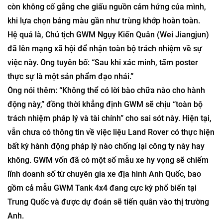
còn không cố gắng che giấu nguồn cảm hứng của mình,
khi lựa chọn bảng màu gần như trùng khớp hoàn toàn.
Hệ quả là, Chủ tịch GWM Ngụy Kiến Quân (Wei Jiangjun)
đã lên mạng xã hội để nhận toàn bộ trách nhiệm về sự
việc này. Ông tuyên bố: “Sau khi xác minh, tấm poster
thực sự là một sản phẩm đạo nhái.”
Ông nói thêm: “Không thể có lời bào chữa nào cho hành
động này,” đồng thời khẳng định GWM sẽ chịu “toàn bộ
trách nhiệm pháp lý và tài chính” cho sai sót này. Hiện tại,
vẫn chưa có thông tin về việc liệu Land Rover có thực hiện
bất kỳ hành động pháp lý nào chống lại công ty này hay
không. GWM vốn đã có một số mẫu xe hy vọng sẽ chiếm
lĩnh doanh số từ chuyên gia xe địa hình Anh Quốc, bao
gồm cả mẫu GWM Tank 4x4 đang cực kỳ phổ biến tại
Trung Quốc và được dự đoán sẽ tiến quân vào thị trường
Anh.