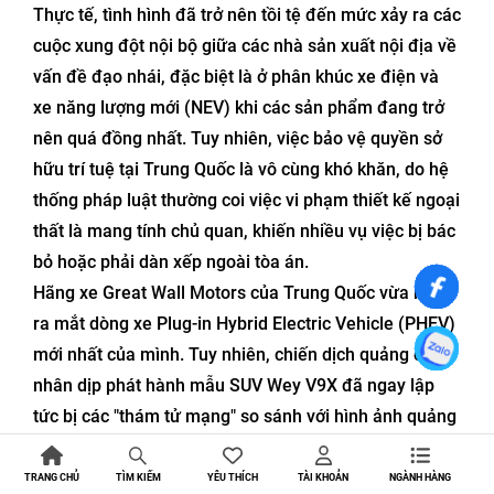
Thực tế, tình hình đã trở nên tồi tệ đến mức xảy ra các
cuộc xung đột nội bộ giữa các nhà sản xuất nội địa về
vấn đề đạo nhái, đặc biệt là ở phân khúc xe điện và
xe năng lượng mới (NEV) khi các sản phẩm đang trở
nên quá đồng nhất. Tuy nhiên, việc bảo vệ quyền sở
hữu trí tuệ tại Trung Quốc là vô cùng khó khăn, do hệ
thống pháp luật thường coi việc vi phạm thiết kế ngoại
thất là mang tính chủ quan, khiến nhiều vụ việc bị bác
bỏ hoặc phải dàn xếp ngoài tòa án.
Hãng xe Great Wall Motors của Trung Quốc vừa mới
ra mắt dòng xe Plug-in Hybrid Electric Vehicle (PHEV)
mới nhất của mình. Tuy nhiên, chiến dịch quảng cáo
nhân dịp phát hành mẫu SUV Wey V9X đã ngay lập
tức bị các "thám tử mạng" so sánh với hình ảnh quảng
bá trước đó của Range Rover.
Mặc dù thông thường chính các sản phẩm vật lý mới
TRANG CHỦ
YÊU THÍCH
TÀI KHOẢN
NGÀNH HÀNG
TÌM KIẾM