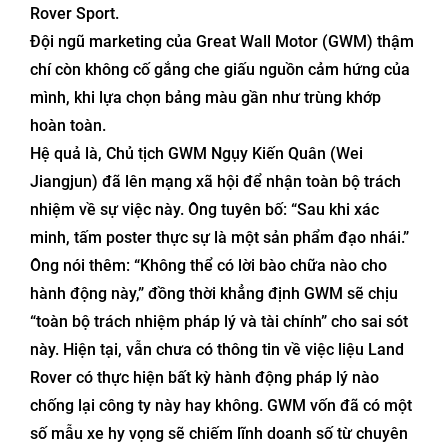
Rover Sport.
Đội ngũ marketing của Great Wall Motor (GWM) thậm
chí còn không cố gắng che giấu nguồn cảm hứng của
mình, khi lựa chọn bảng màu gần như trùng khớp
hoàn toàn.
Hệ quả là, Chủ tịch GWM Ngụy Kiến Quân (Wei
Jiangjun) đã lên mạng xã hội để nhận toàn bộ trách
nhiệm về sự việc này. Ông tuyên bố: “Sau khi xác
minh, tấm poster thực sự là một sản phẩm đạo nhái.”
Ông nói thêm: “Không thể có lời bào chữa nào cho
hành động này,” đồng thời khẳng định GWM sẽ chịu
“toàn bộ trách nhiệm pháp lý và tài chính” cho sai sót
này. Hiện tại, vẫn chưa có thông tin về việc liệu Land
Rover có thực hiện bất kỳ hành động pháp lý nào
chống lại công ty này hay không. GWM vốn đã có một
số mẫu xe hy vọng sẽ chiếm lĩnh doanh số từ chuyên