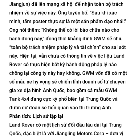
Jiangjun) đã lên mạng xã hội để nhận toàn bộ trách
nhiệm về sự việc này. Ông tuyên bố: “Sau khi xác
minh, tấm poster thực sự là một sản phẩm đạo nhái.”
Ông nói thêm: “Không thể có lời bào chữa nào cho
hành động này,” đồng thời khẳng định GWM sẽ chịu
“toàn bộ trách nhiệm pháp lý và tài chính” cho sai sót
này. Hiện tại, vẫn chưa có thông tin về việc liệu Land
Rover có thực hiện bất kỳ hành động pháp lý nào
chống lại công ty này hay không. GWM vốn đã có một
số mẫu xe hy vọng sẽ chiếm lĩnh doanh số từ chuyên
gia xe địa hình Anh Quốc, bao gồm cả mẫu GWM
Tank 4x4 đang cực kỳ phổ biến tại Trung Quốc và
được dự đoán sẽ tiến quân vào thị trường Anh.
Phân tích: Lịch sử lặp lại
Land Rover có một lịch sử đối đầu lâu dài tại Trung
Quốc, đặc biệt là với Jiangling Motors Corp – đơn vị