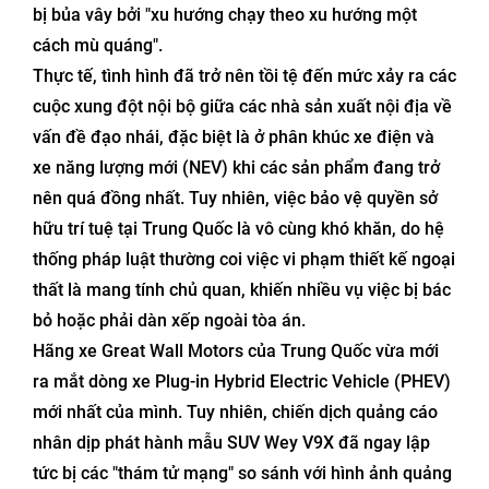
bị bủa vây bởi "xu hướng chạy theo xu hướng một
cách mù quáng".
Thực tế, tình hình đã trở nên tồi tệ đến mức xảy ra các
cuộc xung đột nội bộ giữa các nhà sản xuất nội địa về
vấn đề đạo nhái, đặc biệt là ở phân khúc xe điện và
xe năng lượng mới (NEV) khi các sản phẩm đang trở
nên quá đồng nhất. Tuy nhiên, việc bảo vệ quyền sở
hữu trí tuệ tại Trung Quốc là vô cùng khó khăn, do hệ
thống pháp luật thường coi việc vi phạm thiết kế ngoại
thất là mang tính chủ quan, khiến nhiều vụ việc bị bác
bỏ hoặc phải dàn xếp ngoài tòa án.
Hãng xe Great Wall Motors của Trung Quốc vừa mới
ra mắt dòng xe Plug-in Hybrid Electric Vehicle (PHEV)
mới nhất của mình. Tuy nhiên, chiến dịch quảng cáo
nhân dịp phát hành mẫu SUV Wey V9X đã ngay lập
tức bị các "thám tử mạng" so sánh với hình ảnh quảng