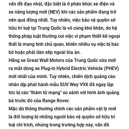
vấn đề đạo nhái, đặc biệt là ở phân khúc xe điện và
xe năng lượng mới (NEV) khi các sản phẩm đang trở
nên quá đồng nhất. Tuy nhiên, việc bảo vệ quyền sở
hữu trí tuệ tại Trung Quốc là vô cùng khó khăn, do hệ
thống pháp luật thường coi việc vi phạm thiết kế ngoại
thất là mang tính chủ quan, khiến nhiều vụ việc bị bác
bỏ hoặc phải dàn xếp ngoài tòa án.
Hãng xe Great Wall Motors của Trung Quốc vừa mới
ra mắt dòng xe Plug-in Hybrid Electric Vehicle (PHEV)
mới nhất của mình. Tuy nhiên, chiến dịch quảng cáo
nhân dịp phát hành mẫu SUV Wey V9X đã ngay lập
tức bị các "thám tử mạng" so sánh với hình ảnh quảng
bá trước đó của Range Rover.
Mặc dù thông thường chính các sản phẩm vật lý mới
là đối tượng bị những người bảo vệ quyền sở hữu trí
tuệ chỉ trích, nhưng trong trường hợp này, vấn đề