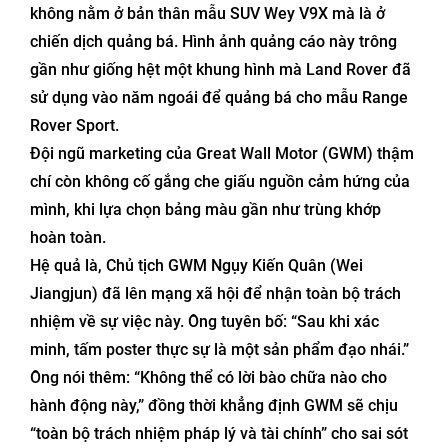
không nằm ở bản thân mẫu SUV Wey V9X mà là ở
chiến dịch quảng bá. Hình ảnh quảng cáo này trông
gần như giống hệt một khung hình mà Land Rover đã
sử dụng vào năm ngoái để quảng bá cho mẫu Range
Rover Sport.
Đội ngũ marketing của Great Wall Motor (GWM) thậm
chí còn không cố gắng che giấu nguồn cảm hứng của
mình, khi lựa chọn bảng màu gần như trùng khớp
hoàn toàn.
Hệ quả là, Chủ tịch GWM Ngụy Kiến Quân (Wei
Jiangjun) đã lên mạng xã hội để nhận toàn bộ trách
nhiệm về sự việc này. Ông tuyên bố: “Sau khi xác
minh, tấm poster thực sự là một sản phẩm đạo nhái.”
Ông nói thêm: “Không thể có lời bào chữa nào cho
hành động này,” đồng thời khẳng định GWM sẽ chịu
“toàn bộ trách nhiệm pháp lý và tài chính” cho sai sót