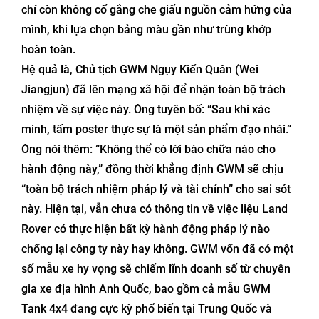
chí còn không cố gắng che giấu nguồn cảm hứng của
mình, khi lựa chọn bảng màu gần như trùng khớp
hoàn toàn.
Hệ quả là, Chủ tịch GWM Ngụy Kiến Quân (Wei
Jiangjun) đã lên mạng xã hội để nhận toàn bộ trách
nhiệm về sự việc này. Ông tuyên bố: “Sau khi xác
minh, tấm poster thực sự là một sản phẩm đạo nhái.”
Ông nói thêm: “Không thể có lời bào chữa nào cho
hành động này,” đồng thời khẳng định GWM sẽ chịu
“toàn bộ trách nhiệm pháp lý và tài chính” cho sai sót
này. Hiện tại, vẫn chưa có thông tin về việc liệu Land
Rover có thực hiện bất kỳ hành động pháp lý nào
chống lại công ty này hay không. GWM vốn đã có một
số mẫu xe hy vọng sẽ chiếm lĩnh doanh số từ chuyên
gia xe địa hình Anh Quốc, bao gồm cả mẫu GWM
Tank 4x4 đang cực kỳ phổ biến tại Trung Quốc và