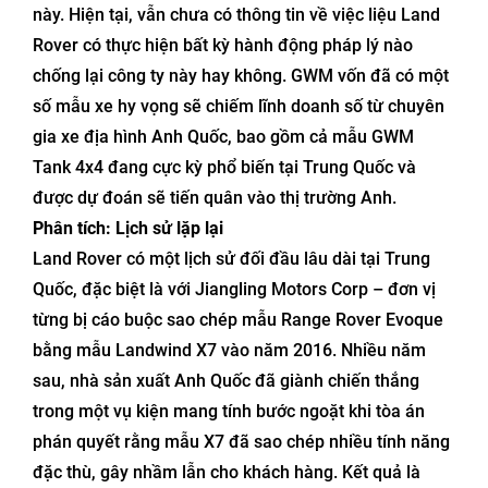
này. Hiện tại, vẫn chưa có thông tin về việc liệu Land
Rover có thực hiện bất kỳ hành động pháp lý nào
chống lại công ty này hay không. GWM vốn đã có một
số mẫu xe hy vọng sẽ chiếm lĩnh doanh số từ chuyên
gia xe địa hình Anh Quốc, bao gồm cả mẫu GWM
Tank 4x4 đang cực kỳ phổ biến tại Trung Quốc và
được dự đoán sẽ tiến quân vào thị trường Anh.
Phân tích: Lịch sử lặp lại
Land Rover có một lịch sử đối đầu lâu dài tại Trung
Quốc, đặc biệt là với Jiangling Motors Corp – đơn vị
từng bị cáo buộc sao chép mẫu Range Rover Evoque
bằng mẫu Landwind X7 vào năm 2016. Nhiều năm
sau, nhà sản xuất Anh Quốc đã giành chiến thắng
trong một vụ kiện mang tính bước ngoặt khi tòa án
phán quyết rằng mẫu X7 đã sao chép nhiều tính năng
đặc thù, gây nhầm lẫn cho khách hàng. Kết quả là