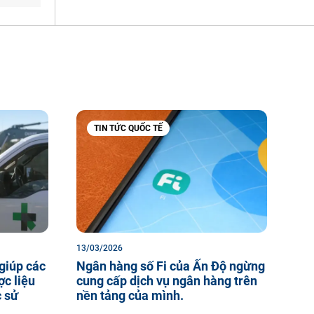
TIN TỨC QUỐC TẾ
13/03/2026
 giúp các
Ngân hàng số Fi của Ấn Độ ngừng
ợc liệu
cung cấp dịch vụ ngân hàng trên
c sử
nền tảng của mình.