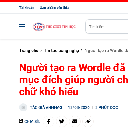
Tài khoản
Sản phẩm yêu thích
Trang chủ
Tin tức công nghệ
Người tạo ra Wordle đã
Người tạo ra Wordle đã 
mục đích giúp người ch
chữ khó hiểu
TÁC GIẢ
ANHHAO
13/03/2026
3 PHÚT ĐỌC
CHIA SẺ: