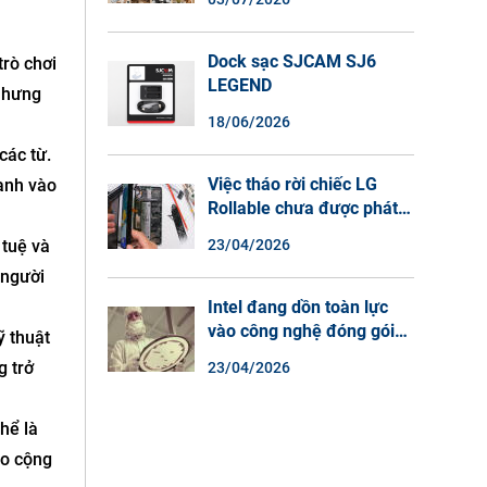
Màu Ban Đêm, Đàm Thoại
2 Chiều
Dock sạc SJCAM SJ6
trò chơi
LEGEND
 nhưng
18/06/2026
các từ.
Việc tháo rời chiếc LG
mạnh vào
Rollable chưa được phát
hành cho thấy lý do tại
23/04/2026
 tuệ và
sao điện thoại màn hình
 người
cuộn không phải là một xu
hướng.
Intel đang dồn toàn lực
vào công nghệ đóng gói
ỹ thuật
chip tiên tiến.
g trở
23/04/2026
hể là
ho cộng