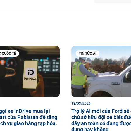
C QUỐC TẾ
TIN TỨC AI
13/03/2026
gọi xe inDrive mua lại
Trợ lý AI mới của Ford sẽ
rt của Pakistan để tăng
chủ sở hữu đội xe biết đư
ch vụ giao hàng tạp hóa.
dây an toàn có đang đượ
dụng hay không