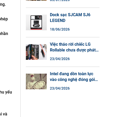
Màu Ban Đêm, Đàm Thoại
ng.
2 Chiều
Dock sạc SJCAM SJ6
phép
LEGEND
18/06/2026
 phần
Việc tháo rời chiếc LG
Rollable chưa được phát
hành cho thấy lý do tại
23/04/2026
sao điện thoại màn hình
cuộn không phải là một xu
hướng.
Intel đang dồn toàn lực
vào công nghệ đóng gói
chip tiên tiến.
23/04/2026
hu yếu
i và