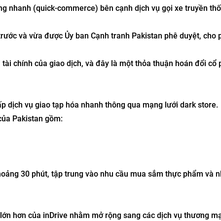
àng nhanh (quick-commerce) bên cạnh dịch vụ gọi xe truyền thố
trước và vừa được Ủy ban Cạnh tranh Pakistan phê duyệt, cho 
ị tài chính của giao dịch, và đây là một thỏa thuận hoán đổi cổ
 dịch vụ giao tạp hóa nhanh thông qua mạng lưới dark store.
 của Pakistan gồm:
hoảng 30 phút, tập trung vào nhu cầu mua sắm thực phẩm và n
 lớn hơn của inDrive nhằm mở rộng sang các dịch vụ thương mạ