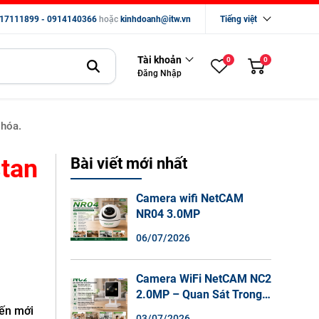
17111899 - 0914140366
hoặc
kinhdoanh@itw.vn
Tiếng việt
Tài khoản
0
0
Đăng Nhập
 hóa.
stan
Bài viết mới nhất
Camera wifi NetCAM
NR04 3.0MP
06/07/2026
Camera WiFi NetCAM NC2
2.0MP – Quan Sát Trong
Nhà Sắc Nét, Ghi Hình
iến mới
03/07/2026