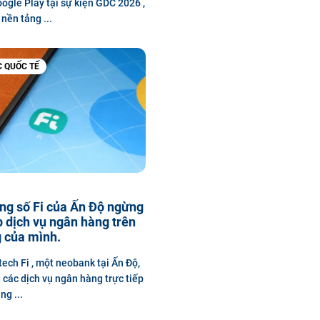
ogle Play tại sự kiện GDC 2026 ,
nền tảng ...
C QUỐC TẾ
ng số Fi của Ấn Độ ngừng
 dịch vụ ngân hàng trên
 của mình.
tech Fi , một neobank tại Ấn Độ,
các dịch vụ ngân hàng trực tiếp
ng ...