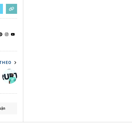
 THEO
uận