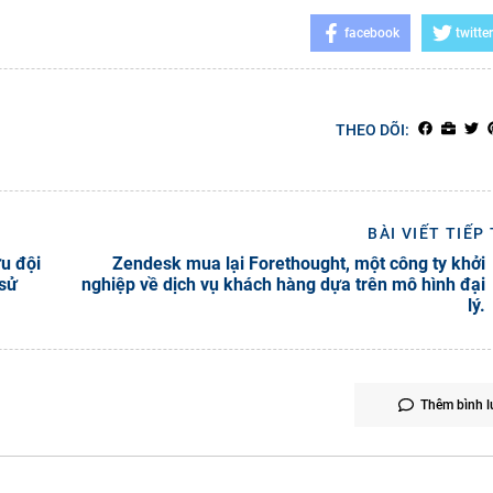
facebook
twitter
THEO DÕI:
BÀI VIẾT TIẾP
ữu đội
Zendesk mua lại Forethought, một công ty khởi
 sử
nghiệp về dịch vụ khách hàng dựa trên mô hình đại
lý.
Thêm bình l