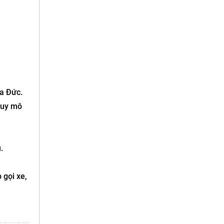
ủa Đức.
quy mô
.
 gọi xe,