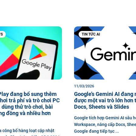
WS
TIN TỨC AI
11/03/2026
Play đang bổ sung thêm
Google’s Gemini AI đang
hơi trả phí và trò chơi PC
được một vai trò lớn hơn 
 dùng thử trò chơi, bài
Docs, Sheets và Slides
ng đồng và nhiều hơn
Google tích hợp Gemini AI sâu 
Workspace, nâng cấp Docs, Shee
 công bố hàng loạt cập nhật
Google đang tiếp tục ...