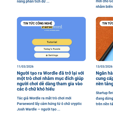
mới cho Go
năng phân tích dữ ...
nhằm biến 
TIN TỨC CÔNG NGHỆ
TIN TỨ
11/03/2026
13/03/2026
Người tạo ra Wordle đã trở lại với
Ngân hà
một trò chơi nhằm mục đích giúp
cung cấp
người chơi dễ dàng tham gia vào
nền tảng
các ô chữ khó hiểu
Startup fin
Tác giả Wordle ra mắt trò chơi mới
đang dừng 
Parseword lấy cảm hứng từ ô chữ cryptic
trên nền tả
Josh Wardle — người tạo ...