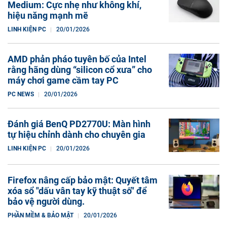
Medium: Cực nhẹ như không khí,
hiệu năng mạnh mẽ
LINH KIỆN PC
20/01/2026
AMD phản pháo tuyên bố của Intel
rằng hãng dùng “silicon cổ xưa” cho
máy chơi game cầm tay PC
PC NEWS
20/01/2026
Đánh giá BenQ PD2770U: Màn hình
tự hiệu chỉnh dành cho chuyên gia
LINH KIỆN PC
20/01/2026
Firefox nâng cấp bảo mật: Quyết tâm
xóa sổ "dấu vân tay kỹ thuật số" để
bảo vệ người dùng.
PHẦN MỀM & BẢO MẬT
20/01/2026