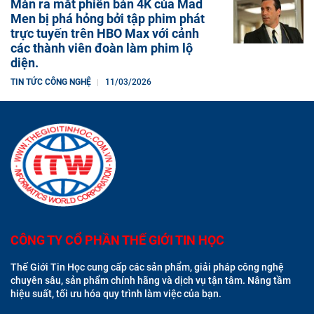
Màn ra mắt phiên bản 4K của Mad
Men bị phá hỏng bởi tập phim phát
trực tuyến trên HBO Max với cảnh
các thành viên đoàn làm phim lộ
diện.
TIN TỨC CÔNG NGHỆ
11/03/2026
CÔNG TY CỔ PHẦN THẾ GIỚI TIN HỌC
Thế Giới Tin Học cung cấp các sản phẩm, giải pháp công nghệ
chuyên sâu, sản phẩm chính hãng và dịch vụ tận tâm. Nâng tầm
hiệu suất, tối ưu hóa quy trình làm việc của bạn.