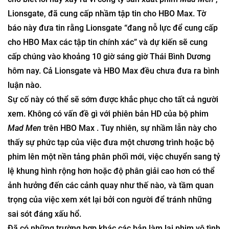
Lionsgate, đã cung cấp nhầm tập tin cho HBO Max. Tờ
báo này đưa tin rằng Lionsgate “đang nỗ lực để cung cấp
cho HBO Max các tập tin chính xác” và dự kiến ​​sẽ cung
cấp chúng vào khoảng 10 giờ sáng giờ Thái Bình Dương
hôm nay. Cả Lionsgate và HBO Max đều chưa đưa ra bình
luận nào.
Sự cố này có thể sẽ sớm được khắc phục cho tất cả người
xem. Không có vấn đề gì với phiên bản HD của bộ phim
Mad Men
trên HBO Max . Tuy nhiên, sự nhầm lẫn này cho
thấy sự phức tạp của việc đưa một chương trình hoặc bộ
phim lên một nền tảng phân phối mới, việc chuyển sang tỷ
lệ khung hình rộng hơn hoặc độ phân giải cao hơn có thể
ảnh hưởng đến các cảnh quay như thế nào, và tầm quan
trọng của việc xem xét lại bởi con người để tránh những
sai sót đáng xấu hổ.
Đã có những trường hợp khác các bản làm lại phim vô tình