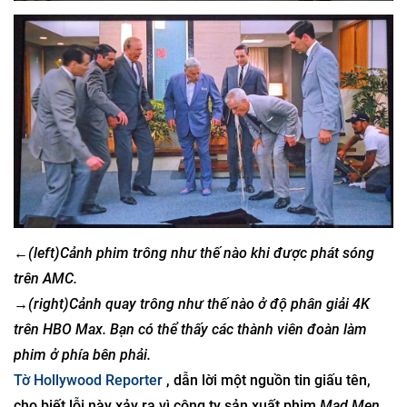
←(left)
Cảnh phim trông như thế nào khi được phát sóng
trên AMC.
→(right)Cảnh quay trông như thế nào ở độ phân giải 4K
trên HBO Max. Bạn có thể thấy các thành viên đoàn làm
phim ở phía bên phải.
Tờ Hollywood Reporter
, dẫn lời một nguồn tin giấu tên,
cho biết lỗi này xảy ra vì công ty sản xuất phim
Mad Men
,