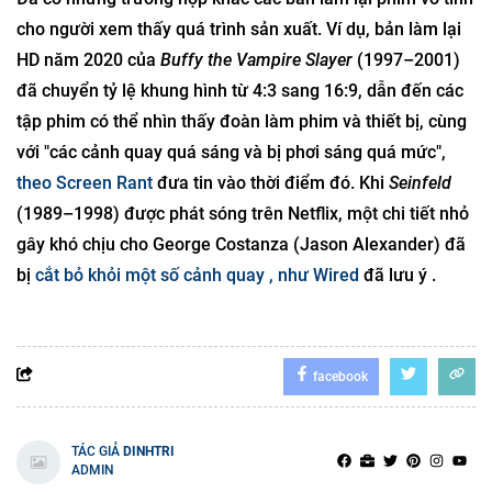
cho người xem thấy quá trình sản xuất. Ví dụ, bản làm lại
HD năm 2020 của
Buffy the Vampire Slayer
(1997–2001)
đã chuyển tỷ lệ khung hình từ 4:3 sang 16:9, dẫn đến các
tập phim có thể nhìn thấy đoàn làm phim và thiết bị, cùng
với "các cảnh quay quá sáng và bị phơi sáng quá mức",
theo Screen Rant
đưa tin vào thời điểm đó. Khi
Seinfeld
(1989–1998) được phát sóng trên Netflix, một chi tiết nhỏ
gây khó chịu cho George Costanza (Jason Alexander) đã
bị
cắt bỏ khỏi một số cảnh quay , như
Wired
đã lưu ý .
facebook
TÁC GIẢ
DINHTRI
ADMIN