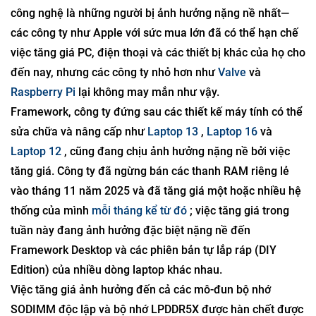
công nghệ là những người bị ảnh hưởng nặng nề nhất—
các công ty như Apple với sức mua lớn đã có thể hạn chế
việc tăng giá PC, điện thoại và các thiết bị khác của họ cho
đến nay, nhưng các công ty nhỏ hơn như
Valve
và
Raspberry Pi
lại không may mắn như vậy.
Framework, công ty đứng sau các thiết kế máy tính có thể
sửa chữa và nâng cấp như
Laptop 13
,
Laptop 16
và
Laptop 12
, cũng đang chịu ảnh hưởng nặng nề bởi việc
tăng giá. Công ty đã ngừng bán các thanh RAM riêng lẻ
vào tháng 11 năm 2025 và đã tăng giá một hoặc nhiều hệ
thống của mình
mỗi tháng kể từ đó
; việc tăng giá trong
tuần này đang ảnh hưởng đặc biệt nặng nề đến
Framework Desktop và các phiên bản tự lắp ráp (DIY
Edition) của nhiều dòng laptop khác nhau.
Việc tăng giá ảnh hưởng đến cả các mô-đun bộ nhớ
SODIMM độc lập và bộ nhớ LPDDR5X được hàn chết được