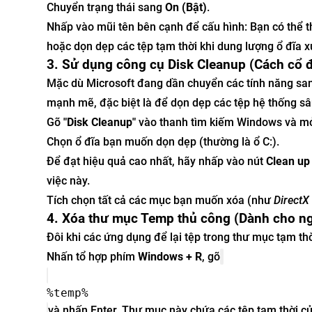
Chuyển trạng thái sang
On (Bật)
.
Nhấp vào mũi tên bên cạnh để cấu hình: Bạn có thể t
hoặc dọn dẹp các tệp tạm thời khi dung lượng ổ đĩa 
3. Sử dụng công cụ Disk Cleanup (Cách cổ đ
Mặc dù Microsoft đang dần chuyển các tính năng san
mạnh mẽ, đặc biệt là để dọn dẹp các tệp hệ thống sâ
Gõ
"Disk Cleanup"
vào thanh tìm kiếm Windows và m
Chọn ổ đĩa bạn muốn dọn dẹp (thường là ổ C:).
Để đạt hiệu quả cao nhất, hãy nhấp vào nút
Clean up
việc này.
Tích chọn tất cả các mục bạn muốn xóa (như
DirectX
4. Xóa thư mục Temp thủ công (Dành cho n
Đôi khi các ứng dụng để lại tệp trong thư mục tạm th
Nhấn tổ hợp phím
Windows + R
, gõ
%temp%
và nhấn Enter. Thư mục này chứa các tệp tạm thời c