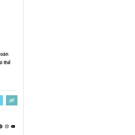
hoàn
ó thể