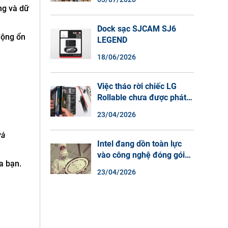
Màu Ban Đêm, Đàm Thoại
ng và dữ
2 Chiều
Dock sạc SJCAM SJ6
động ổn
LEGEND
18/06/2026
Việc tháo rời chiếc LG
Rollable chưa được phát
hành cho thấy lý do tại
23/04/2026
sao điện thoại màn hình
cuộn không phải là một xu
và
hướng.
Intel đang dồn toàn lực
vào công nghệ đóng gói
a bạn.
chip tiên tiến.
23/04/2026