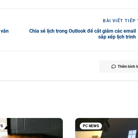
BÀI VIẾT TIẾP
 văn
Chia sẻ lịch trong Outlook để cắt giảm các email
sắp xếp lịch trình
Thêm bình l
WS
PC NEWS