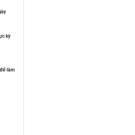
gày
ực kỳ
 để làm