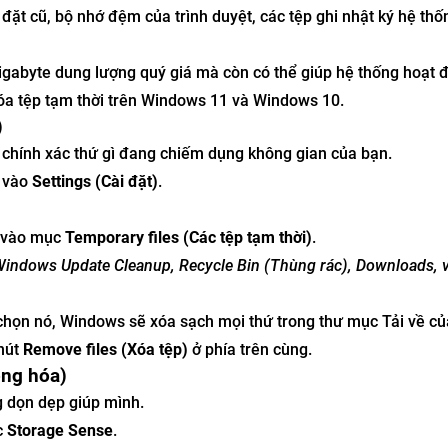
 đặt cũ, bộ nhớ đệm của trình duyệt, các tệp ghi nhật ký hệ thố
gigabyte dung lượng quý giá mà còn có thể giúp hệ thống hoạt 
xóa tệp tạm thời trên Windows 11 và Windows 10.
)
chính xác thứ gì đang chiếm dụng không gian của bạn.
ể vào
Settings (Cài đặt)
.
p vào mục
Temporary files (Các tệp tạm thời)
.
indows Update Cleanup, Recycle Bin (Thùng rác), Downloads, 
họn nó, Windows sẽ xóa sạch mọi thứ trong thư mục Tải về củ
nút
Remove files (Xóa tệp)
ở phía trên cùng.
ộng hóa)
g dọn dẹp giúp mình.
c
Storage Sense
.