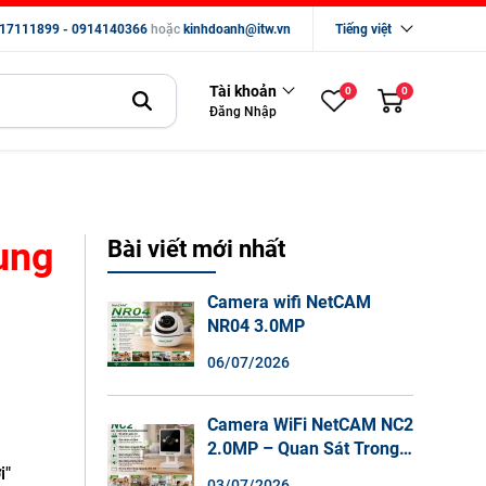
17111899 - 0914140366
hoặc
kinhdoanh@itw.vn
Tiếng việt
Tài khoản
0
0
Đăng Nhập
ung
Bài viết mới nhất
Camera wifi NetCAM
NR04 3.0MP
06/07/2026
Camera WiFi NetCAM NC2
2.0MP – Quan Sát Trong
Nhà Sắc Nét, Ghi Hình
i"
03/07/2026