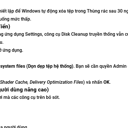
hiết lập để Windows tự động xóa tệp trong Thùng rác sau 30 n
xuống mức thấp.
iển)
g ứng dụng Settings, công cụ Disk Cleanup truyền thống vẫn c
u.
ở ứng dụng.
 system files (Dọn dẹp tệp hệ thống)
. Bạn sẽ cần quyền Admin
 Shader Cache, Delivery Optimization Files
) và nhấn
OK
.
gười dùng nâng cao)
ời mà các công cụ trên bỏ sót.
ủa người dùng.