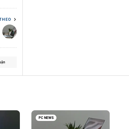
 THEO
uận
PC NEWS