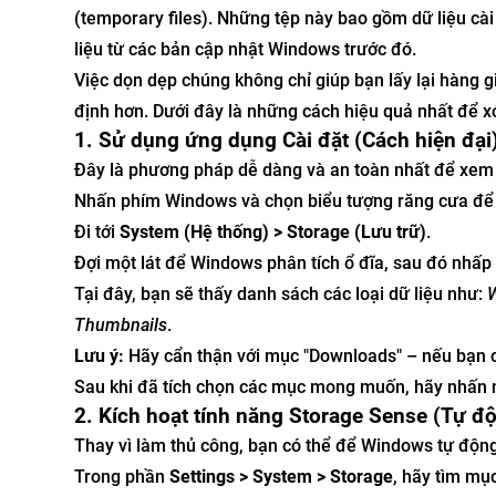
(temporary files). Những tệp này bao gồm dữ liệu cài
liệu từ các bản cập nhật Windows trước đó.
Việc dọn dẹp chúng không chỉ giúp bạn lấy lại hàng 
định hơn. Dưới đây là những cách hiệu quả nhất để 
1. Sử dụng ứng dụng Cài đặt (Cách hiện đại
Đây là phương pháp dễ dàng và an toàn nhất để xem 
Nhấn phím Windows và chọn biểu tượng răng cưa đ
Đi tới
System (Hệ thống) > Storage (Lưu trữ)
.
Đợi một lát để Windows phân tích ổ đĩa, sau đó nhấ
Tại đây, bạn sẽ thấy danh sách các loại dữ liệu như:
W
Thumbnails
.
Lưu ý:
Hãy cẩn thận với mục "Downloads" – nếu bạn c
Sau khi đã tích chọn các mục mong muốn, hãy nhấn 
2. Kích hoạt tính năng Storage Sense (Tự đ
Thay vì làm thủ công, bạn có thể để Windows tự độn
Trong phần
Settings > System > Storage
, hãy tìm mụ