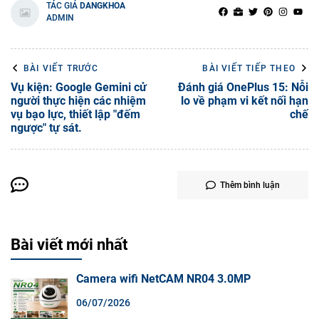
TÁC GIẢ
DANGKHOA
ADMIN
BÀI VIẾT TRƯỚC
BÀI VIẾT TIẾP THEO
Vụ kiện: Google Gemini cử
Đánh giá OnePlus 15: Nỗi
người thực hiện các nhiệm
lo về phạm vi kết nối hạn
vụ bạo lực, thiết lập "đếm
chế
ngược" tự sát.
Thêm bình luận
Bài viết mới nhất
Camera wifi NetCAM NR04 3.0MP
06/07/2026